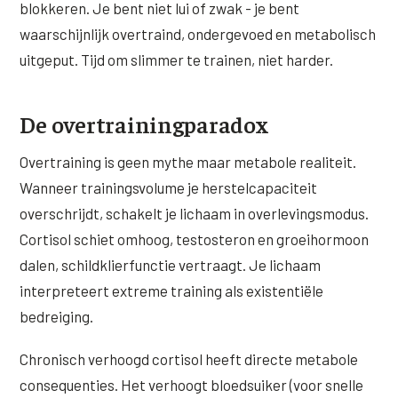
blokkeren. Je bent niet lui of zwak - je bent
waarschijnlijk overtraind, ondergevoed en metabolisch
XL Hair
uitgeput. Tijd om slimmer te trainen, niet harder.
Alle behandelingen →
De overtrainingparadox
Overtraining is geen mythe maar metabole realiteit.
Wanneer trainingsvolume je herstelcapaciteit
overschrijdt, schakelt je lichaam in overlevingsmodus.
Cortisol schiet omhoog, testosteron en groeihormoon
dalen, schildklierfunctie vertraagt. Je lichaam
interpreteert extreme training als existentiële
bedreiging.
Chronisch verhoogd cortisol heeft directe metabole
consequenties. Het verhoogt bloedsuiker (voor snelle