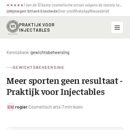
1 van de 10 beste cosmetische artsen volgens de laatste test van de consumentenbond.
★
★
★
★
★
Nijmegen
·
Sittard
·
Enschede
Over ons
WhatsApp
Nieuwsbrief
◍
PRAKTIJK VOOR
INJECTABLES
Probleemzones
Kennisbank
/
gewichtsbeheersing
BOVENSTE GEZICHT
Onze behandelingen
GEWICHTSBEHEERSING
Voorhoofdsrimpels
INJECTABLES
Meer sporten geen resultaat -
Profielen
Fronsrimpel
Botox / anti-rimpel
Praktijk voor Injectables
VEROUDERING
Prijzen
Wenkbrauwen
Bocouture
Hangende Huid Profiel
RM
rogier
·
Cosmetisch arts
·
7 min lezen
Kraaienpootjes
Azzalure
Contact
Extreme Huidverslapping Profiel
Hangende oogleden
Belotero
Structuur Verlies Profiel