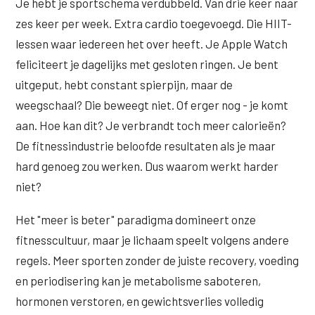
Je hebt je sportschema verdubbeld. Van drie keer naar
Wangen
Saypha Volume Plus
Volume Verlies Profiel
zes keer per week. Extra cardio toegevoegd. Die HIIT-
CONTOUR & HALS
lessen waar iedereen het over heeft. Je Apple Watch
Sculptra (collageen aanmaak)
Atletisch verouderings profiel
feliciteert je dagelijks met gesloten ringen. Je bent
Kaaklijn
Silhouette Soft
Digitale Nek Profiel
uitgeput, hebt constant spierpijn, maar de
Hals
weegschaal? Die beweegt niet. Of erger nog - je komt
Teosyal Redensity
aan. Hoe kan dit? Je verbrandt toch meer calorieën?
Decolleté
HUID & AANVULLEND
De fitnessindustrie beloofde resultaten als je maar
Handen
Epionce huidverzorging
hard genoeg zou werken. Dus waarom werkt harder
niet?
Rimpels
Peeling
Hyperpigmentatie
Het "meer is beter" paradigma domineert onze
Plexr Soft Surgery
fitnesscultuur, maar je lichaam speelt volgens andere
Overmatig zweten
PRP-behandeling
regels. Meer sporten zonder de juiste recovery, voeding
Kaalheid en haarverlies
en periodisering kan je metabolisme saboteren,
RRS HA Eyes
hormonen verstoren, en gewichtsverlies volledig
Bekijk alle zones →
Tretinoïne (vitamine A zuur) crème