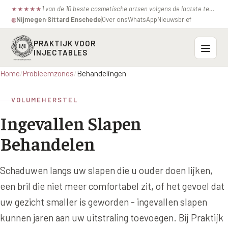
1 van de 10 beste cosmetische artsen volgens de laatste test van de consumentenbond.
★
★
★
★
★
Nijmegen
·
Sittard
·
Enschede
Over ons
WhatsApp
Nieuwsbrief
◍
PRAKTIJK VOOR
INJECTABLES
Home
/
Probleemzones
/
Behandelingen
Probleemzones
VOLUMEHERSTEL
BOVENSTE GEZICHT
Onze behandelingen
Ingevallen Slapen
Voorhoofdsrimpels
INJECTABLES
Behandelen
Profielen
Fronsrimpel
Botox / anti-rimpel
VEROUDERING
Prijzen
Wenkbrauwen
Schaduwen langs uw slapen die u ouder doen lijken,
Bocouture
Hangende Huid Profiel
een bril die niet meer comfortabel zit, of het gevoel dat
Kraaienpootjes
Azzalure
Contact
Extreme Huidverslapping Profiel
uw gezicht smaller is geworden - ingevallen slapen
Hangende oogleden
Belotero
kunnen jaren aan uw uitstraling toevoegen. Bij Praktijk
Structuur Verlies Profiel