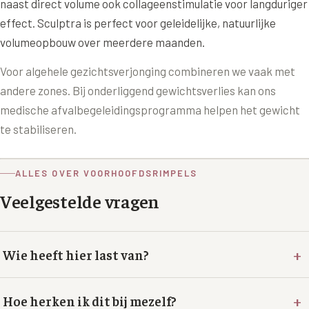
naast direct volume ook collageenstimulatie voor langduriger
effect. Sculptra is perfect voor geleidelijke, natuurlijke
XL Hair
volumeopbouw over meerdere maanden.
Alle behandelingen →
Voor algehele gezichtsverjonging combineren we vaak met
andere zones. Bij onderliggend gewichtsverlies kan ons
medische afvalbegeleidingsprogramma helpen het gewicht
te stabiliseren.
ALLES OVER VOORHOOFDSRIMPELS
Veelgestelde vragen
+
Wie heeft hier last van?
+
Hoe herken ik dit bij mezelf?