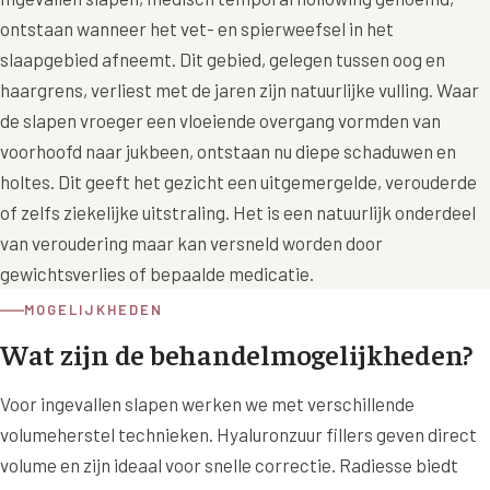
Wangen
ontstaan wanneer het vet- en spierweefsel in het
Saypha Volume Plus
Volume Verlies Profiel
slaapgebied afneemt. Dit gebied, gelegen tussen oog en
CONTOUR & HALS
Sculptra (collageen aanmaak)
Atletisch verouderings profiel
haargrens, verliest met de jaren zijn natuurlijke vulling. Waar
Kaaklijn
de slapen vroeger een vloeiende overgang vormden van
Silhouette Soft
Digitale Nek Profiel
voorhoofd naar jukbeen, ontstaan nu diepe schaduwen en
Hals
Teosyal Redensity
holtes. Dit geeft het gezicht een uitgemergelde, verouderde
Decolleté
of zelfs ziekelijke uitstraling. Het is een natuurlijk onderdeel
HUID & AANVULLEND
van veroudering maar kan versneld worden door
Handen
Epionce huidverzorging
gewichtsverlies of bepaalde medicatie.
Rimpels
Peeling
MOGELIJKHEDEN
Hyperpigmentatie
Wat zijn de behandelmogelijkheden?
Plexr Soft Surgery
Overmatig zweten
PRP-behandeling
Voor ingevallen slapen werken we met verschillende
Kaalheid en haarverlies
volumeherstel technieken. Hyaluronzuur fillers geven direct
RRS HA Eyes
volume en zijn ideaal voor snelle correctie. Radiesse biedt
Bekijk alle zones →
Tretinoïne (vitamine A zuur) crème