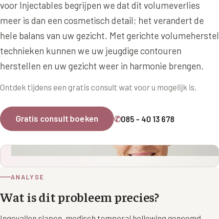
Online boeken
Donkere kringen onder de ogen
voor Injectables begrijpen we dat dit volumeverlies
Ellansé
Erfelijke Jowl Profiel
meer is dan een cosmetisch detail; het verandert de
Traangoot en wallen
◍
Nijmegen
◍
Sittard
◍
Enschede
Juvéderm Voluma
HORMONAAL / METABOOL
hele balans van uw gezicht. Met gerichte volumeherstel
085 40 13 678
Ingevallen slapen
Juvéderm Volux
technieken kunnen we uw jeugdige contouren
Insuline Zwelling Profiel
herstellen en uw gezicht weer in harmonie brengen.
MIDDEN & MOND
Juvéderm Volift
Menopauze Veroudering profiel
Lippen
Ontdek tijdens een gratis consult wat voor u mogelijk is.
Juvéderm Volbella
Stress Cortisol profiel
Nasolabiale plooi
Profhilo
PCOS Huid profiel
Gratis consult boeken
✆
085 - 40 13 678
Marionetlijnen
Prostrolane
HUIDPROBLEMEN
Mondhoeken
Radiesse
Overgevoelige Huid Profiel
Verticale liplijntjes
Restylane
Chronische ontstekingsprofiel
ANALYSE
Neus
Saypha Filler
Wat is dit probleem precies?
LIFESTYLE / MODERN
Jukbeenderen
Saypha Volume
Instagram Gezicht Profiel
Ingevallen slapen, medisch temporal hollowing genoemd,