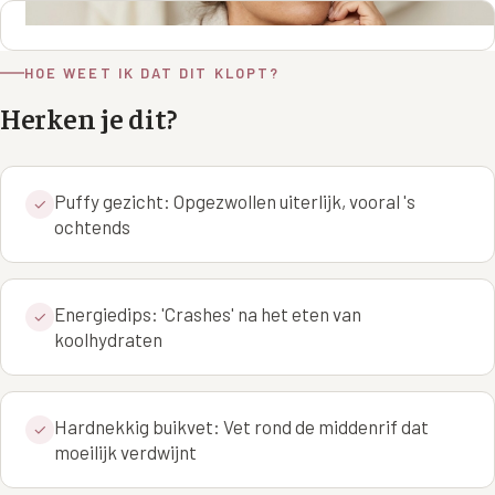
Wangen
Saypha Volume Plus
Volume Verlies Profiel
CONTOUR & HALS
HOE WEET IK DAT DIT KLOPT?
Sculptra (collageen aanmaak)
Atletisch verouderings profiel
Kaaklijn
Herken je dit?
Silhouette Soft
Digitale Nek Profiel
Hals
Teosyal Redensity
Decolleté
Puffy gezicht: Opgezwollen uiterlijk, vooral 's
✓
HUID & AANVULLEND
ochtends
Handen
Epionce huidverzorging
Rimpels
Peeling
Energiedips: 'Crashes' na het eten van
✓
koolhydraten
Hyperpigmentatie
Plexr Soft Surgery
Overmatig zweten
PRP-behandeling
Hardnekkig buikvet: Vet rond de middenrif dat
✓
Kaalheid en haarverlies
RRS HA Eyes
moeilijk verdwijnt
Bekijk alle zones →
Tretinoïne (vitamine A zuur) crème