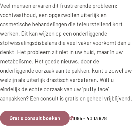
Online boeken
Donkere kringen onder de ogen
Ellansé
Veel mensen ervaren dit frustrerende probleem:
Erfelijke Jowl Profiel
Traangoot en wallen
vochtvasthoud, een opgezwollen uiterlijk en
◍
Nijmegen
◍
Sittard
◍
Enschede
Juvéderm Voluma
HORMONAAL / METABOOL
cosmetische behandelingen die teleurstellend kort
085 40 13 678
Ingevallen slapen
Juvéderm Volux
Insuline Zwelling Profiel
werken. Dit kan wijzen op een onderliggende
MIDDEN & MOND
Juvéderm Volift
stofwisselingsdisbalans die veel vaker voorkomt dan u
Menopauze Veroudering profiel
Lippen
denkt. Het probleem zit niet in uw huid, maar in uw
Juvéderm Volbella
Stress Cortisol profiel
metabolisme. Het goede nieuws: door de
Nasolabiale plooi
Profhilo
PCOS Huid profiel
onderliggende oorzaak aan te pakken, kunt u zowel uw
Marionetlijnen
welzijn als uiterlijk drastisch verbeteren. Wilt u
Prostrolane
HUIDPROBLEMEN
eindelijk de echte oorzaak van uw 'puffy face'
Mondhoeken
Radiesse
Overgevoelige Huid Profiel
aanpakken? Een consult is gratis en geheel vrijblijvend.
Verticale liplijntjes
Restylane
Chronische ontstekingsprofiel
Neus
Saypha Filler
Gratis consult boeken
✆
085 - 40 13 678
LIFESTYLE / MODERN
Jukbeenderen
Saypha Volume
Instagram Gezicht Profiel