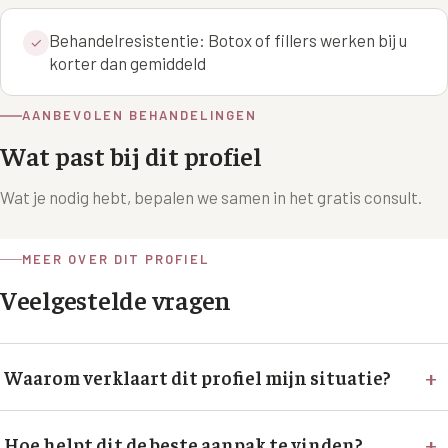
XL Hair
Behandelresistentie: Botox of fillers werken bij u
✓
korter dan gemiddeld
Alle behandelingen →
AANBEVOLEN BEHANDELINGEN
Wat past bij dit profiel
Wat je nodig hebt, bepalen we samen in het gratis consult.
MEER OVER DIT PROFIEL
Veelgestelde vragen
+
Waarom verklaart dit profiel mijn situatie?
+
Hoe helpt dit de beste aanpak te vinden?