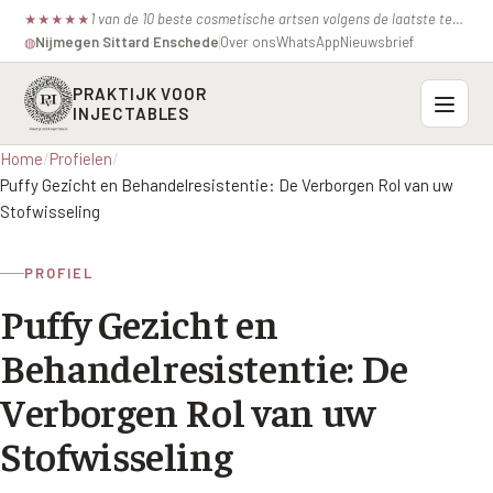
1 van de 10 beste cosmetische artsen volgens de laatste test van de consumentenbond.
★
★
★
★
★
Nijmegen
·
Sittard
·
Enschede
Over ons
WhatsApp
Nieuwsbrief
◍
PRAKTIJK VOOR
INJECTABLES
Home
/
Profielen
/
Probleemzones
Puffy Gezicht en Behandelresistentie: De Verborgen Rol van uw
Stofwisseling
BOVENSTE GEZICHT
Onze behandelingen
Voorhoofdsrimpels
PROFIEL
INJECTABLES
Profielen
Puffy Gezicht en
Fronsrimpel
Botox / anti-rimpel
VEROUDERING
Behandelresistentie: De
Prijzen
Wenkbrauwen
Bocouture
Hangende Huid Profiel
Verborgen Rol van uw
Kraaienpootjes
Azzalure
Contact
Extreme Huidverslapping Profiel
Stofwisseling
Hangende oogleden
Belotero
Structuur Verlies Profiel