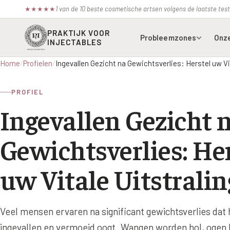
1 van de 10 beste cosmetische artsen volgens de laatste te
★
★
★
★
★
PRAKTIJK VOOR
Probleemzones
Onz
INJECTABLES
Home
/
Profielen
/
Ingevallen Gezicht na Gewichtsverlies: Herstel uw Vi
Voorhoofdsrimpels
Bot
PROFIEL
Fronsrimpel
Boc
Ingevallen Gezicht 
Wenkbrauwen
Azz
Gewichtsverlies: He
Kraaienpootjes
Bel
Hangende oogleden
Ell
uw Vitale Uitstralin
Donkere kringen onder de
Juv
ogen
Juv
Veel mensen ervaren na significant gewichtsverlies dat 
Traangoot en wallen
Juv
ingevallen en vermoeid oogt. Wangen worden hol, ogen l