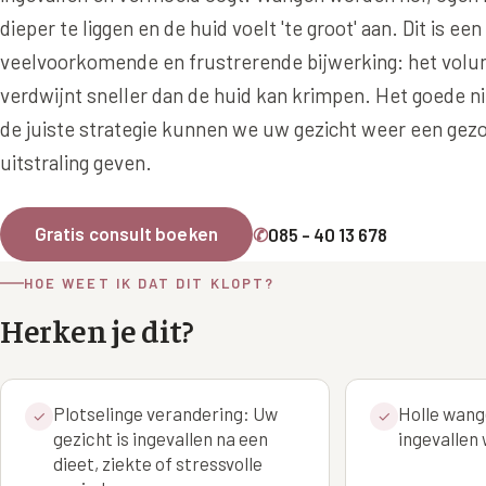
Ingevallen slapen
Juv
dieper te liggen en de huid voelt 'te groot' aan. Dit is een
veelvoorkomende en frustrerende bijwerking: het vol
Prof
verdwijnt sneller dan de huid kan krimpen. Het goede 
Pro
de juiste strategie kunnen we uw gezicht weer een gezo
Rad
uitstraling geven.
Res
Say
Gratis consult boeken
✆
085 - 40 13 678
Say
HOE WEET IK DAT DIT KLOPT?
Say
Herken je dit?
Scu
aan
Plotselinge verandering: Uw
Holle wan
✓
✓
Sil
gezicht is ingevallen na een
ingevallen
Teo
dieet, ziekte of stressvolle