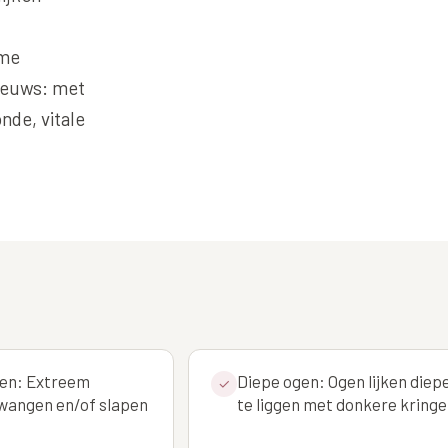
Alle behandelingen →
éderm Volbella
Bekijk alle zones →
ume
hilo
nieuws: met
strolane
nde, vitale
iesse
tylane
pha Filler
pha Volume
pha Volume Plus
lptra (collageen
maak)
gen: Extreem
Diepe ogen: Ogen lijken diep
✓
houette Soft
 wangen en/of slapen
te liggen met donkere kring
syal Redensity