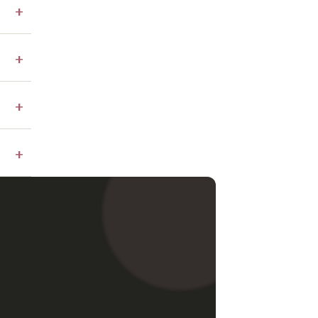
+
+
+
+