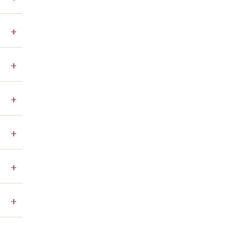
+
+
+
+
+
+