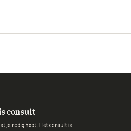
is consult
t je nodig hebt. Het consult is