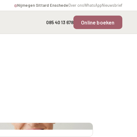
Nijmegen
·
Sittard
·
Enschede
Over ons
WhatsApp
Nieuwsbrief
◍
Online boeken
085 40 13 678
Overgevoelige Huid Profiel
Instagram Gezicht Profiel
rofiel
Chronische
Volume Verlies Profiel
ering
ontstekingsprofiel
Atletisch verouderings
profiel
fiel
Digitale Nek Profiel