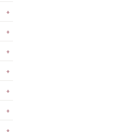
+
+
+
+
+
+
+