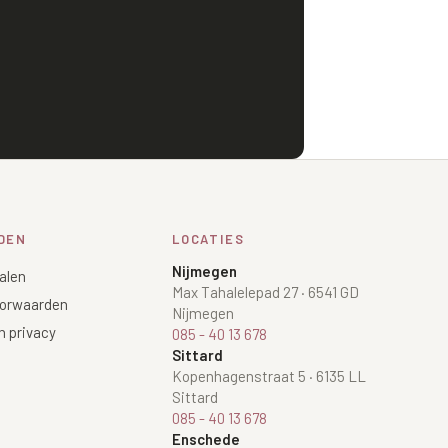
DEN
LOCATIES
Nijmegen
alen
Max Tahalelepad 27
·
6541 GD
orwaarden
Nijmegen
n privacy
085 - 40 13 678
Sittard
Kopenhagenstraat 5
·
6135 LL
Sittard
085 - 40 13 678
Enschede