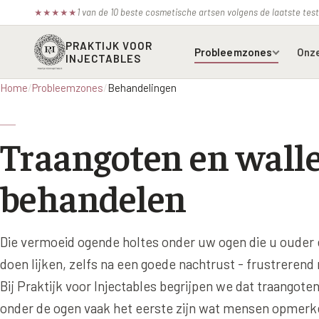
1 van de 10 beste cosmetische artsen volgens de laatste te
★
★
★
★
★
PRAKTIJK VOOR
Probleemzones
Onz
INJECTABLES
Home
/
Probleemzones
/
Behandelingen
Voorhoofdsrimpels
Bot
Traangoten en wall
Fronsrimpel
Boc
Wenkbrauwen
Azz
behandelen
Kraaienpootjes
Bel
Hangende oogleden
Ell
Die vermoeid ogende holtes onder uw ogen die u ouder 
Donkere kringen onder de
Juv
doen lijken, zelfs na een goede nachtrust - frustrerend
ogen
Juv
Bij Praktijk voor Injectables begrijpen we dat traangote
Traangoot en wallen
onder de ogen vaak het eerste zijn wat mensen opmerke
Juv