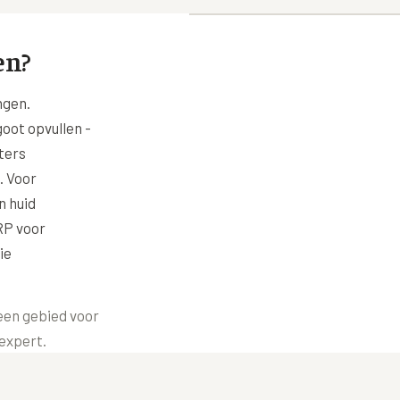
en?
ngen.
oot opvullen -
ters
. Voor
n huid
RP voor
ie
een gebied voor
 expert.