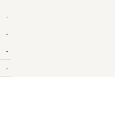
+
+
+
+