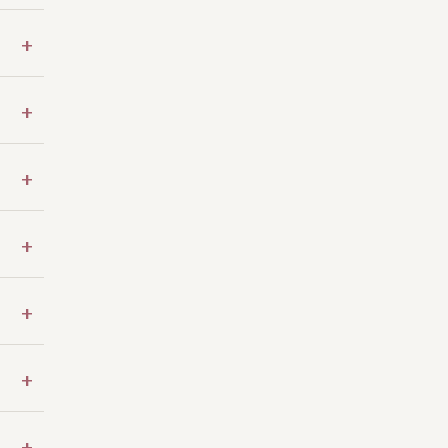
+
+
+
+
+
+
+