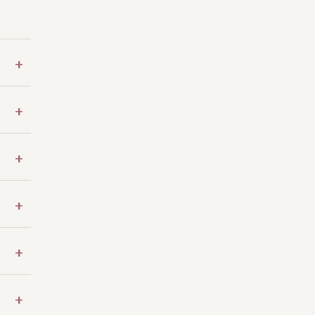
+
+
+
+
+
+