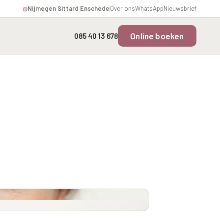
Nijmegen
·
Sittard
·
Enschede
Over ons
WhatsApp
Nieuwsbrief
◍
Online boeken
085 40 13 678
Overgevoelige Huid Profiel
Instagram Gezicht Profiel
rofiel
Chronische
Volume Verlies Profiel
ering
ontstekingsprofiel
Atletisch verouderings
profiel
fiel
Digitale Nek Profiel