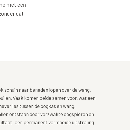
Alle behandelingen →
one met een
éderm Volbella
Bekijk alle zones →
 zonder dat
hilo
strolane
iesse
tylane
pha Filler
pha Volume
pha Volume Plus
ek schuin naar beneden lopen over de wang.
lptra (collageen
 puilen. Vaak komen beide samen voor, wat een
maak)
everlies tussen de oogkas en wang,
houette Soft
allen ontstaan door verzwakte oogspieren en
ultaat: een permanent vermoeide uitstraling
syal Redensity