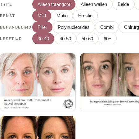
TYPE
Alleen traangoot
Alleen wallen
Beide
ERNST
Mild
Matig
Ernstig
BEHANDELING
Filler
Polynucleotides
Combi
Chirurg
LEEFTIJD
30-40
40-50
50-60
60+