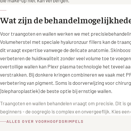
die make-up niet kan verbergen.
Wat zijn de behandelmogelijkhed
Voor traangoten en wallen werken we met precisiebehandeli
Volumeherstel met speciale hyaluronzuur fillers kan de traang
dit vraagt expertise vanwege de delicate anatomie. Skinboos
verbeteren de huidkwaliteit zonder veel volume toe te voegen
overtollige wallen kan Plexr plasma technologie het teveel aa
verstrakken. Bij donkere kringen combineren we vaak met P
verbetering van pigment. Soms is doorverwijzing voor chirurg
(blepharoplastiek) de beste optie bij ernstige wallen.
Traangoten en wallen behandelen vraagt om precisie. Dit is g
beginners - de oogregio is complex en onvergeeflijk. Kies een
ALLES OVER VOORHOOFDSRIMPELS