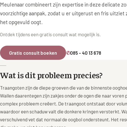
Ingevallen slapen
Meulenaar combineert zijn expertise in deze delicate z
Juv
voorzichtige aanpak, zodat u er uitgerust en fris uitziet
Prof
het opgevuld oogt.
Pro
Ontdek tijdens een gratis consult wat mogelijk is.
Rad
Res
Gratis consult boeken
✆
085 - 40 13 678
Say
Say
Wat is dit probleem precies?
Say
Traangoten zijn de diepe groeven die van de binnenste oogho
Scu
Wallen daarentegen zijn zakjes onder de ogen die naar voren
aan
complex probleem creëert. De traangoot ontstaat door volum
Sil
waardoor een schaduw valt die donkere kringen versterkt. W
verschuivend vet dat normaal de oogbol ondersteunt. Het res
Teo