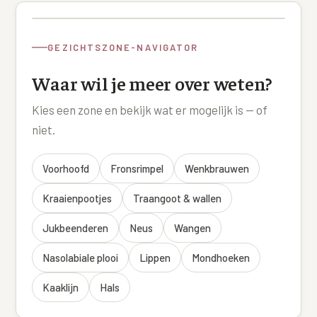
Online boeken
Donkere kringen onder de ogen
Ellansé
Erfelijke Jowl Profiel
Traangoot en wallen
◍
Nijmegen
◍
Sittard
◍
Enschede
Juvéderm Voluma
HORMONAAL / METABOOL
GEZICHTSZONE-NAVIGATOR
085 40 13 678
Ingevallen slapen
Juvéderm Volux
Insuline Zwelling Profiel
Waar wil je meer over weten?
MIDDEN & MOND
Juvéderm Volift
Menopauze Veroudering profiel
Kies een zone en bekijk wat er mogelijk is — of
Lippen
Juvéderm Volbella
niet.
Stress Cortisol profiel
Nasolabiale plooi
Profhilo
PCOS Huid profiel
Voorhoofd
Fronsrimpel
Wenkbrauwen
Marionetlijnen
Prostrolane
HUIDPROBLEMEN
Kraaienpootjes
Traangoot & wallen
Mondhoeken
Radiesse
Overgevoelige Huid Profiel
Jukbeenderen
Neus
Wangen
Verticale liplijntjes
Restylane
Chronische ontstekingsprofiel
Nasolabiale plooi
Lippen
Mondhoeken
Neus
Saypha Filler
LIFESTYLE / MODERN
Kaaklijn
Hals
Jukbeenderen
Saypha Volume
Instagram Gezicht Profiel