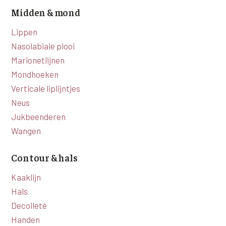
Midden & mond
XL Hair
Lippen
Alle behandelingen →
Nasolabiale plooi
Marionetlijnen
Mondhoeken
Verticale liplijntjes
Neus
Jukbeenderen
Wangen
Contour & hals
Kaaklijn
Hals
Decolleté
Handen