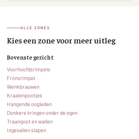
Wangen
Saypha Volume Plus
Volume Verlies Profiel
CONTOUR & HALS
Sculptra (collageen aanmaak)
Atletisch verouderings profiel
ALLE ZONES
Kaaklijn
Silhouette Soft
Digitale Nek Profiel
Kies een zone voor meer uitleg
Hals
Teosyal Redensity
Decolleté
Bovenste gezicht
HUID & AANVULLEND
Handen
Voorhoofdsrimpels
Epionce huidverzorging
Fronsrimpel
Rimpels
Peeling
Wenkbrauwen
Hyperpigmentatie
Kraaienpootjes
Plexr Soft Surgery
Hangende oogleden
Overmatig zweten
PRP-behandeling
Donkere kringen onder de ogen
Kaalheid en haarverlies
Traangoot en wallen
RRS HA Eyes
Ingevallen slapen
Bekijk alle zones →
Tretinoïne (vitamine A zuur) crème