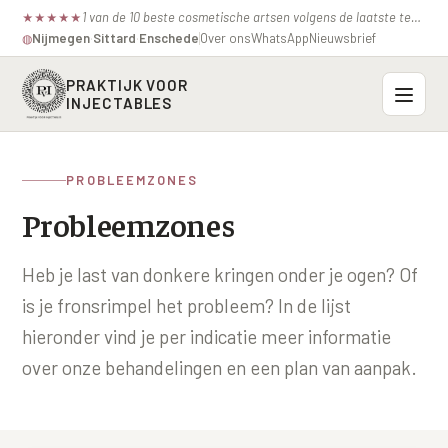
1 van de 10 beste cosmetische artsen volgens de laatste test van de consumentenbond.
★
★
★
★
★
Nijmegen
·
Sittard
·
Enschede
Over ons
WhatsApp
Nieuwsbrief
◍
PRAKTIJK VOOR
INJECTABLES
Probleemzones
PROBLEEMZONES
BOVENSTE GEZICHT
Probleemzones
Onze behandelingen
Voorhoofdsrimpels
INJECTABLES
Profielen
Heb je last van donkere kringen onder je ogen? Of
Fronsrimpel
Botox / anti-rimpel
is je fronsrimpel het probleem? In de lijst
VEROUDERING
Prijzen
Wenkbrauwen
hieronder vind je per indicatie meer informatie
Bocouture
Hangende Huid Profiel
over onze behandelingen en een plan van aanpak.
Kraaienpootjes
Azzalure
Contact
Extreme Huidverslapping Profiel
Hangende oogleden
Belotero
Structuur Verlies Profiel