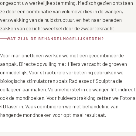
ongeacht uw werkelijke stemming. Medisch gezien ontstaan
Wangen
Saypha Volume Plus
Volume Verlies Profiel
ze door een combinatie van volumeverlies in de wangen,
CONTOUR & HALS
verzwakking van de huidstructuur, en het naar beneden
Sculptra (collageen aanmaak)
Atletisch verouderings profiel
zakken van gezichtsweefsel door de zwaartekracht.
Kaaklijn
Silhouette Soft
Digitale Nek Profiel
WAT ZIJN DE BEHANDELMOGELIJKHEDEN?
Hals
Teosyal Redensity
Decolleté
Voor marionetlijnen werken we met een gecombineerde
HUID & AANVULLEND
aanpak. Directe opvulling met fillers verzacht de groeven
Handen
Epionce huidverzorging
onmiddellijk. Voor structurele verbetering gebruiken we
Rimpels
biologische stimulatoren zoals Radiesse of Sculptra die
Peeling
collageen aanmaken. Volumeherstel in de wangen lift indirect
Hyperpigmentatie
Plexr Soft Surgery
ook de mondhoeken. Voor huidverstrakking zetten we Fotona
Overmatig zweten
4D laser in. Vaak combineren we met behandeling van
PRP-behandeling
hangende mondhoeken voor optimaal resultaat.
Kaalheid en haarverlies
RRS HA Eyes
Bekijk alle zones →
Tretinoïne (vitamine A zuur) crème