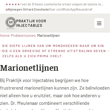
1 van de 10 beste cosmetische artsen volgens de laatste test van de consumentenbond.
★
★
★
★
★
Nijmegen
·
Sittard
·
Enschede
Over ons
WhatsApp
Nieuwsbrief
◍
PRAKTIJK VOOR
INJECTABLES
Home
/
Probleemzones
/
Marionetlijnen
Probleemzones
DIE DIEPE LIJNEN VAN UW MONDHOEKEN NAAR UW KIN
BOVENSTE GEZICHT
DIE U EEN DROEVIGE OF STRENGE UITSTRALING GEVEN -
Onze behandelingen
ZELFS ALS U ZICH PRIMA VOELT.
Voorhoofdsrimpels
INJECTABLES
Marionetlijnen
Profielen
Fronsrimpel
Botox / anti-rimpel
VEROUDERING
Prijzen
Bij Praktijk voor Injectables begrijpen we hoe
Wenkbrauwen
Bocouture
Hangende Huid Profiel
frustrerend marionetlijnen kunnen zijn. Ze beïnvloeden
Kraaienpootjes
Azzalure
Contact
niet alleen hoe u eruitziet, maar ook hoe anderen u
Extreme Huidverslapping Profiel
Hangende oogleden
zien. Dr. Meulenaar combineert verschillende
Belotero
Structuur Verlies Profiel