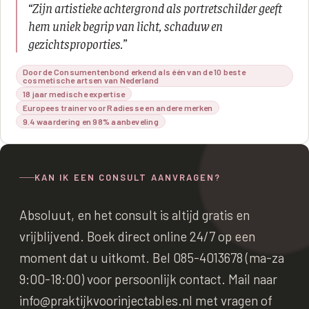
“
Zijn artistieke achtergrond als portretschilder geeft
hem uniek begrip van licht, schaduw en
gezichtsproporties.
”
Door de Consumentenbond erkend als één van de 10 beste
cosmetische artsen van Nederland
18 jaar medische expertise
Europees trainer voor Radiesse en andere merken
9.4 waardering en 98% aanbeveling
KAN IK EEN CONSULT AANVRAGEN?
Absoluut, en het consult is altijd gratis en
vrijblijvend. Boek direct online 24/7 op een
moment dat u uitkomt. Bel 085-4013678 (ma-za
9:00-18:00) voor persoonlijk contact. Mail naar
info@praktijkvoorinjectables.nl met vragen of