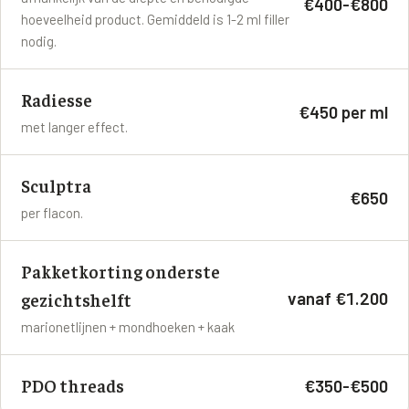
€400-€800
hoeveelheid product. Gemiddeld is 1-2 ml filler
nodig.
Radiesse
€450 per ml
met langer effect.
Sculptra
€650
per flacon.
Pakketkorting onderste
vanaf €1.200
gezichtshelft
marionetlijnen + mondhoeken + kaak
PDO threads
€350-€500