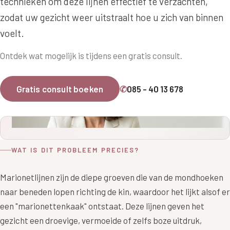
technieken om deze lijnen effectief te verzachten,
Online boeken
Donkere kringen onder de ogen
Ellansé
Erfelijke Jowl Profiel
zodat uw gezicht weer uitstraalt hoe u zich van binnen
Traangoot en wallen
◍
Nijmegen
◍
Sittard
◍
Enschede
Juvéderm Voluma
voelt.
HORMONAAL / METABOOL
085 40 13 678
Ingevallen slapen
Juvéderm Volux
Insuline Zwelling Profiel
Ontdek wat mogelijk is tijdens een gratis consult.
MIDDEN & MOND
Juvéderm Volift
Menopauze Veroudering profiel
Lippen
Gratis consult boeken
✆
085 - 40 13 678
Juvéderm Volbella
Stress Cortisol profiel
Nasolabiale plooi
Profhilo
PCOS Huid profiel
Marionetlijnen
Prostrolane
HUIDPROBLEMEN
WAT IS DIT PROBLEEM PRECIES?
Mondhoeken
Radiesse
Overgevoelige Huid Profiel
Verticale liplijntjes
Marionetlijnen zijn de diepe groeven die van de mondhoeken
Restylane
Chronische ontstekingsprofiel
naar beneden lopen richting de kin, waardoor het lijkt alsof er
Neus
Saypha Filler
LIFESTYLE / MODERN
een "marionettenkaak" ontstaat. Deze lijnen geven het
Jukbeenderen
gezicht een droevige, vermoeide of zelfs boze uitdruk,
Saypha Volume
Instagram Gezicht Profiel