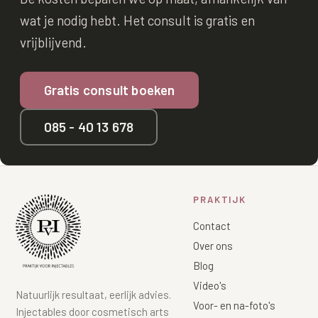
wat je nodig hebt. Het consult is gratis en
vrijblijvend.
Gratis consult boeken
085 - 40 13 678
PRAKTIJK
Contact
Over ons
Blog
Video's
Natuurlijk resultaat, eerlijk advies.
Voor- en na-foto's
Injectables door cosmetisch arts