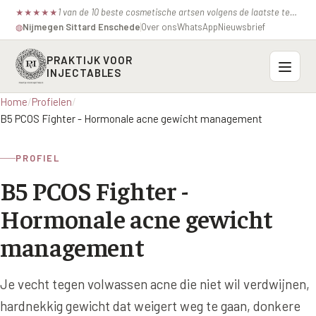
1 van de 10 beste cosmetische artsen volgens de laatste test van de consumentenbond.
★
★
★
★
★
Nijmegen
·
Sittard
·
Enschede
Over ons
WhatsApp
Nieuwsbrief
◍
PRAKTIJK VOOR
INJECTABLES
Home
/
Profielen
/
Probleemzones
B5 PCOS Fighter - Hormonale acne gewicht management
BOVENSTE GEZICHT
Onze behandelingen
PROFIEL
Voorhoofdsrimpels
B5 PCOS Fighter -
INJECTABLES
Profielen
Fronsrimpel
Botox / anti-rimpel
Hormonale acne gewicht
VEROUDERING
Prijzen
Wenkbrauwen
management
Bocouture
Hangende Huid Profiel
Kraaienpootjes
Azzalure
Contact
Extreme Huidverslapping Profiel
Je vecht tegen volwassen acne die niet wil verdwijnen,
Hangende oogleden
Belotero
Structuur Verlies Profiel
hardnekkig gewicht dat weigert weg te gaan, donkere