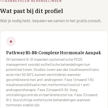
AANBEVOLEN BEHANDELINGEN
Wat past bij dit profiel
XL Hair
Alle behandelingen →
Wat je nodig hebt, bepalen we samen in het gratis consult.
Pathway B5-B8: Complexe Hormonale Aanpak
Dit betekent 6-12 maanden systematische PCOS
management voordat esthetische behandelingen hun
potentieel tonen. Studies tonen aan dat insulinesensitizers
acne met 50-60% kunnen verminderen wanneer
gecombineerd met anti-androgenen. Fase 1 (maand 1-6):
Insulinesensibilisatie met metformine/inositol + anti-
androgeentherapie. Fase 2 (maand 6-9): Voeg
ontstekingscontrole en barrièreherstel toe. Fase 3 (maand
9+): Voorzichtige esthetische behandelingen wanneer
hormonen stabiel zijn.