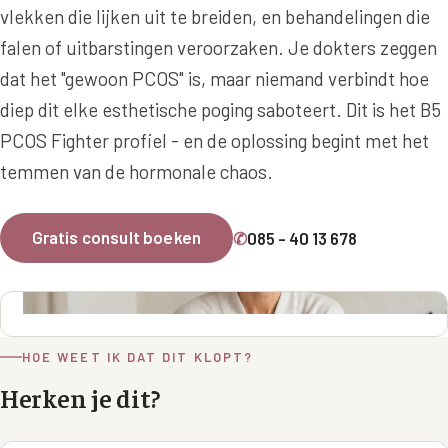
Online boeken
Donkere kringen onder de ogen
Ellansé
vlekken die lijken uit te breiden, en behandelingen die
Erfelijke Jowl Profiel
falen of uitbarstingen veroorzaken. Je dokters zeggen
Traangoot en wallen
◍
Nijmegen
◍
Sittard
◍
Enschede
Juvéderm Voluma
HORMONAAL / METABOOL
dat het "gewoon PCOS" is, maar niemand verbindt hoe
085 40 13 678
Ingevallen slapen
Juvéderm Volux
Insuline Zwelling Profiel
diep dit elke esthetische poging saboteert. Dit is het B5
MIDDEN & MOND
PCOS Fighter profiel - en de oplossing begint met het
Juvéderm Volift
Menopauze Veroudering profiel
temmen van de hormonale chaos.
Lippen
Juvéderm Volbella
Stress Cortisol profiel
Nasolabiale plooi
Profhilo
PCOS Huid profiel
Gratis consult boeken
✆
085 - 40 13 678
Marionetlijnen
Prostrolane
HUIDPROBLEMEN
Mondhoeken
Radiesse
Overgevoelige Huid Profiel
Verticale liplijntjes
Restylane
Chronische ontstekingsprofiel
HOE WEET IK DAT DIT KLOPT?
Neus
Herken je dit?
Saypha Filler
LIFESTYLE / MODERN
Jukbeenderen
Saypha Volume
Instagram Gezicht Profiel