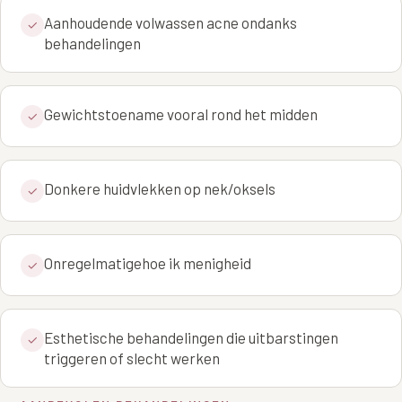
Wangen
Aanhoudende volwassen acne ondanks
Saypha Volume Plus
Volume Verlies Profiel
✓
behandelingen
CONTOUR & HALS
Sculptra (collageen aanmaak)
Atletisch verouderings profiel
Kaaklijn
Silhouette Soft
Digitale Nek Profiel
Gewichtstoename vooral rond het midden
✓
Hals
Teosyal Redensity
Decolleté
HUID & AANVULLEND
Donkere huidvlekken op nek/oksels
✓
Handen
Epionce huidverzorging
Rimpels
Peeling
Onregelmatigehoe ik menigheid
✓
Hyperpigmentatie
Plexr Soft Surgery
Overmatig zweten
PRP-behandeling
Esthetische behandelingen die uitbarstingen
✓
Kaalheid en haarverlies
triggeren of slecht werken
RRS HA Eyes
Bekijk alle zones →
Tretinoïne (vitamine A zuur) crème