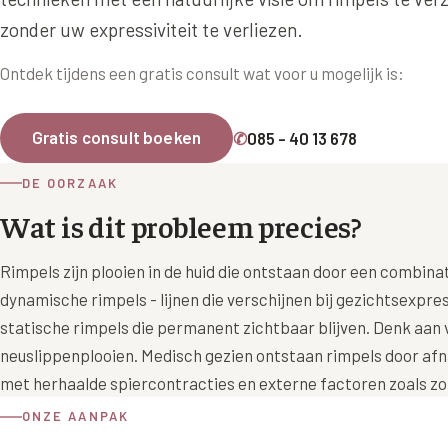
Ingevallen slapen
Juv
zonder uw expressiviteit te verliezen.
Prof
Ontdek tijdens een gratis consult wat voor u mogelijk is:
Pro
Rad
Gratis consult boeken
✆
085 - 40 13 678
Res
DE OORZAAK
Say
Wat is dit probleem precies?
Say
Rimpels zijn plooien in de huid die ontstaan door een combin
Say
dynamische rimpels - lijnen die verschijnen bij gezichtsexpres
Scu
statische rimpels die permanent zichtbaar blijven. Denk aan 
aan
neuslippenplooien. Medisch gezien ontstaan rimpels door af
met herhaalde spiercontracties en externe factoren zoals z
Sil
ONZE AANPAK
Teo