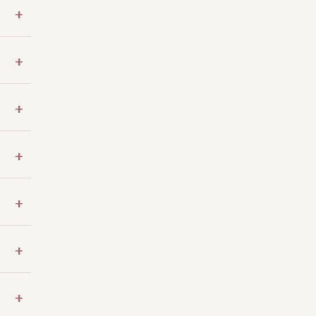
+
+
+
+
+
+
+