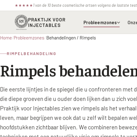
1 van de 10 beste cosmetische artsen volgens de laatste te
★
★
★
★
★
PRAKTIJK VOOR
Probleemzones
Onz
INJECTABLES
Home
/
Probleemzones
/
Behandelingen / Rimpels
Voorhoofdsrimpels
Bot
RIMPELBEHANDELING
Fronsrimpel
Boc
Rimpels behandele
Wenkbrauwen
Azz
Kraaienpootjes
Bel
Die eerste lijntjes in de spiegel die u confronteren met de
Hangende oogleden
Ell
die diepe groeven die u ouder doen lijken dan u zich voel
Praktijk voor Injectables zien we rimpels als het verhaa
Donkere kringen onder de
Juv
ogen
leven, maar begrijpen we ook dat u zelf wilt bepalen we
Juv
hoofdstukken zichtbaar blijven. We combineren bewez
Traangoot en wallen
Juv
technieken met een natuurlijke visie om rimpels te ver