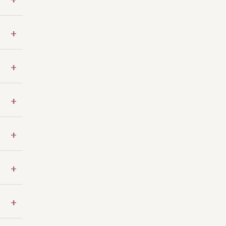
+
+
+
+
+
+