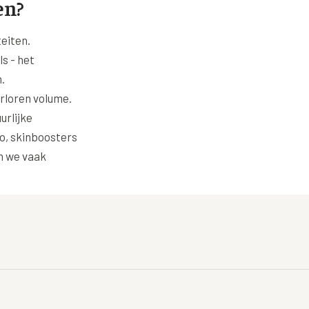
en?
eiten.
s - het
.
erloren volume.
urlijke
o, skinboosters
n we vaak