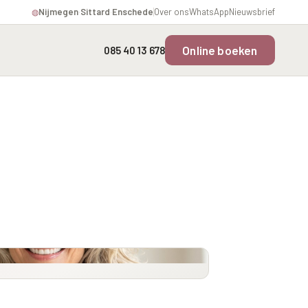
Nijmegen
·
Sittard
·
Enschede
Over ons
WhatsApp
Nieuwsbrief
◍
Online boeken
085 40 13 678
Overgevoelige Huid Profiel
Instagram Gezicht Profiel
rofiel
Chronische
Volume Verlies Profiel
ering
ontstekingsprofiel
Atletisch verouderings
profiel
fiel
Digitale Nek Profiel