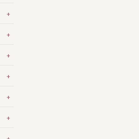
+
+
+
+
+
+
+