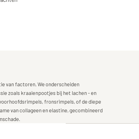
Alle behandelingen →
éderm Volbella
Bekijk alle zones →
hilo
strolane
iesse
tylane
pha Filler
pha Volume
atie van factoren. We onderscheiden
pha Volume Plus
sie zoals kraaienpootjes bij het lachen - en
lptra (collageen
voorhoofdsrimpels, fronsrimpels, of de diepe
maak)
name van collageen en elastine, gecombineerd
onschade.
houette Soft
syal Redensity