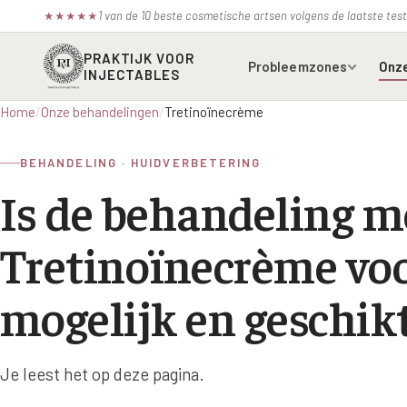
1 van de 10 beste cosmetische artsen volgens de laatste te
★
★
★
★
★
PRAKTIJK VOOR
Probleemzones
Onz
INJECTABLES
Home
/
Onze behandelingen
/
Tretinoïnecrème
Voorhoofdsrimpels
Bot
BEHANDELING · HUIDVERBETERING
Fronsrimpel
Boc
Is de behandeling m
Wenkbrauwen
Azz
Tretinoïnecrème voo
Kraaienpootjes
Bel
Hangende oogleden
Ell
mogelijk en geschik
Donkere kringen onder de
Juv
ogen
Juv
Je leest het op deze pagina.
Traangoot en wallen
Juv