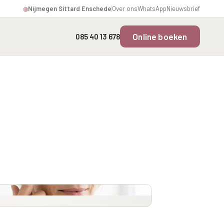
Nijmegen
·
Sittard
·
Enschede
Over ons
WhatsApp
Nieuwsbrief
◍
Online boeken
085 40 13 678
Overgevoelige Huid Profiel
Instagram Gezicht Profiel
rofiel
Chronische
Volume Verlies Profiel
ering
ontstekingsprofiel
Atletisch verouderings
profiel
fiel
Digitale Nek Profiel