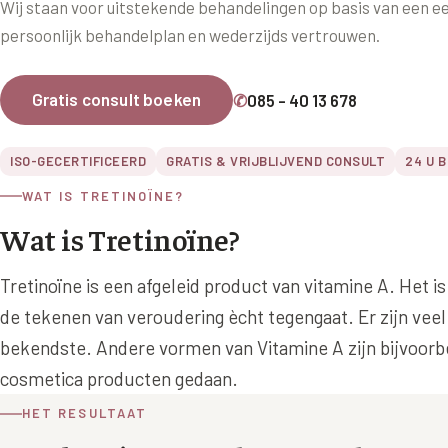
Wij staan voor uitstekende behandelingen op basis van een eer
Ingevallen slapen
Juv
persoonlijk behandelplan en wederzijds vertrouwen.
Prof
Pro
Gratis consult boeken
✆
085 - 40 13 678
Rad
ISO-GECERTIFICEERD
GRATIS & VRIJBLIJVEND CONSULT
24 U 
Res
WAT IS TRETINOÏNE?
Say
Wat is Tretinoïne?
Say
Tretinoïne is een afgeleid product van vitamine A. Het 
Say
de tekenen van veroudering ècht tegengaat. Er zijn veel
Scu
bekendste. Andere vormen van Vitamine A zijn bijvoorbe
aan
cosmetica producten gedaan.
Sil
HET RESULTAAT
Teo