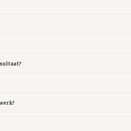
esultaat?
 werk?