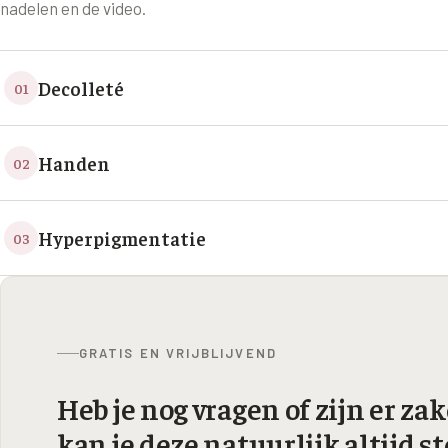
nadelen en de video.
Decolleté
01
Handen
02
Hyperpigmentatie
03
GRATIS EN VRIJBLIJVEND
Heb je nog vragen of zijn er z
kan je deze natuurlijk altijd st