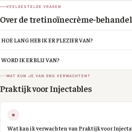
VEELGESTELDE VRAGEN
Over de
tretinoïnecrème
-behandel
HOE LANG HEB IK ER PLEZIER VAN?
Het effect blijft aanhouden wanneer je in onderhoudsdosering
WORD IK ER BLIJ VAN?
gebruiken.
Hoe blij je van de behandeling wordt is afhankelijk van het r
WAT KUN JE VAN ONS VERWACHTEN?
je hebt. Het is dus zaak om je verwachtingen duidelijk te bep
Praktijk voor Injectables
Wat kan ik verwachten van Praktijk voor Injecta