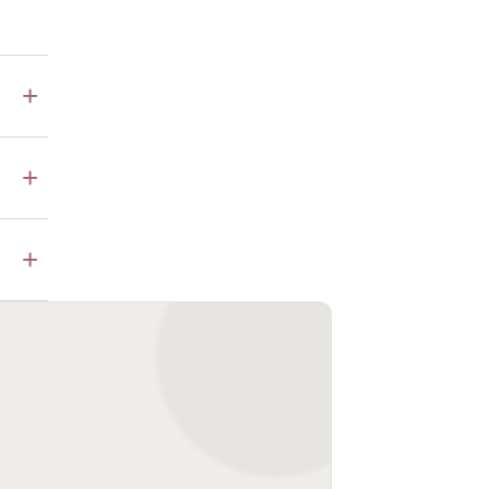
+
+
+