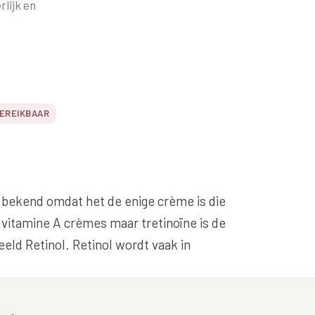
lijk en
Alle behandelingen →
éderm Volbella
Bekijk alle zones →
hilo
strolane
iesse
BEREIKBAAR
tylane
pha Filler
pha Volume
is bekend omdat het de enige crème is die
pha Volume Plus
 vitamine A crèmes maar tretinoïne is de
lptra (collageen
eld Retinol. Retinol wordt vaak in
maak)
houette Soft
syal Redensity