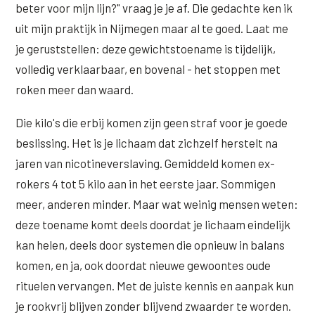
beter voor mijn lijn?" vraag je je af. Die gedachte ken ik
Wangen
Saypha Volume Plus
Volume Verlies Profiel
uit mijn praktijk in Nijmegen maar al te goed. Laat me
CONTOUR & HALS
je geruststellen: deze gewichtstoename is tijdelijk,
Sculptra (collageen aanmaak)
Atletisch verouderings profiel
Kaaklijn
volledig verklaarbaar, en bovenal - het stoppen met
Silhouette Soft
Digitale Nek Profiel
roken meer dan waard.
Hals
Teosyal Redensity
Die kilo's die erbij komen zijn geen straf voor je goede
Decolleté
HUID & AANVULLEND
beslissing. Het is je lichaam dat zichzelf herstelt na
Handen
jaren van nicotineverslaving. Gemiddeld komen ex-
Epionce huidverzorging
rokers 4 tot 5 kilo aan in het eerste jaar. Sommigen
Rimpels
Peeling
meer, anderen minder. Maar wat weinig mensen weten:
Hyperpigmentatie
Plexr Soft Surgery
deze toename komt deels doordat je lichaam eindelijk
kan helen, deels door systemen die opnieuw in balans
Overmatig zweten
PRP-behandeling
komen, en ja, ook doordat nieuwe gewoontes oude
Kaalheid en haarverlies
RRS HA Eyes
rituelen vervangen. Met de juiste kennis en aanpak kun
Bekijk alle zones →
je rookvrij blijven zonder blijvend zwaarder te worden.
Tretinoïne (vitamine A zuur) crème