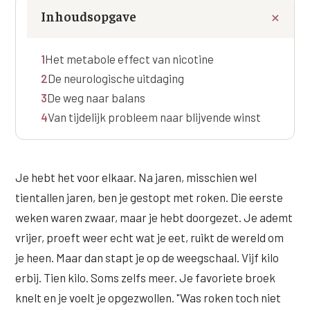
Online boeken
Donkere kringen onder de ogen
Ellansé
Inhoudsopgave
Erfelijke Jowl Profiel
Traangoot en wallen
◍
Nijmegen
◍
Sittard
◍
Enschede
Juvéderm Voluma
HORMONAAL / METABOOL
1
Het metabole effect van nicotine
085 40 13 678
Ingevallen slapen
Juvéderm Volux
Insuline Zwelling Profiel
2
De neurologische uitdaging
MIDDEN & MOND
Juvéderm Volift
3
De weg naar balans
Menopauze Veroudering profiel
4
Van tijdelijk probleem naar blijvende winst
Lippen
Juvéderm Volbella
Stress Cortisol profiel
Nasolabiale plooi
Profhilo
PCOS Huid profiel
Marionetlijnen
Je hebt het voor elkaar. Na jaren, misschien wel
Prostrolane
HUIDPROBLEMEN
tientallen jaren, ben je gestopt met roken. Die eerste
Mondhoeken
Radiesse
Overgevoelige Huid Profiel
weken waren zwaar, maar je hebt doorgezet. Je ademt
Verticale liplijntjes
vrijer, proeft weer echt wat je eet, ruikt de wereld om
Restylane
Chronische ontstekingsprofiel
je heen. Maar dan stapt je op de weegschaal. Vijf kilo
Neus
Saypha Filler
LIFESTYLE / MODERN
erbij. Tien kilo. Soms zelfs meer. Je favoriete broek
Jukbeenderen
knelt en je voelt je opgezwollen. "Was roken toch niet
Saypha Volume
Instagram Gezicht Profiel