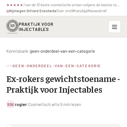
1 van de 10 beste cosmetische artsen volgens de laatste test van de consumentenbond.
★
★
★
★
★
Nijmegen
·
Sittard
·
Enschede
Over ons
WhatsApp
Nieuwsbrief
◍
PRAKTIJK VOOR
INJECTABLES
Probleemzones
Kennisbank
/
geen-onderdeel-van-een-categorie
BOVENSTE GEZICHT
Onze behandelingen
GEEN-ONDERDEEL-VAN-EEN-CATEGORIE
Voorhoofdsrimpels
INJECTABLES
Ex-rokers gewichtstoename -
Profielen
Fronsrimpel
Botox / anti-rimpel
Praktijk voor Injectables
VEROUDERING
Prijzen
Wenkbrauwen
Bocouture
Hangende Huid Profiel
RM
rogier
·
Cosmetisch arts
·
5 min lezen
Kraaienpootjes
Azzalure
Contact
Extreme Huidverslapping Profiel
Hangende oogleden
Belotero
Structuur Verlies Profiel