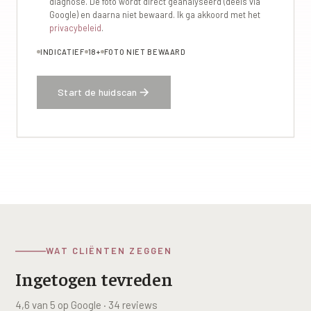
diagnose. De foto wordt direct geanalyseerd (deels via
Google) en daarna niet bewaard. Ik ga akkoord met het
privacybeleid
.
INDICATIEF
18+
FOTO NIET BEWAARD
Start de huidscan
WAT CLIËNTEN ZEGGEN
Ingetogen tevreden
4,6 van 5 op Google · 34 reviews