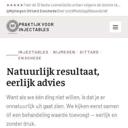
1 van de 10 beste cosmetische artsen volgens de laatste test van de consumentenbond.
★
★
★
★
★
Nijmegen
·
Sittard
·
Enschede
Over ons
WhatsApp
Nieuwsbrief
◍
PRAKTIJK VOOR
INJECTABLES
Probleemzones
INJECTABLES · NIJMEGEN · SITTARD ·
ENSCHEDE
BOVENSTE GEZICHT
Onze behandelingen
Natuurlijk resultaat,
Voorhoofdsrimpels
INJECTABLES
Profielen
eerlijk advies
Fronsrimpel
Botox / anti-rimpel
VEROUDERING
Prijzen
Wenkbrauwen
Bocouture
Want als we één ding niet willen, is dat je er
Hangende Huid Profiel
onnatuurlijk uit gaat zien. We kijken eerst samen
Kraaienpootjes
Azzalure
Contact
Extreme Huidverslapping Profiel
óf een behandeling waarde toevoegt — eerlijk en
Hangende oogleden
Belotero
Structuur Verlies Profiel
zonder druk.