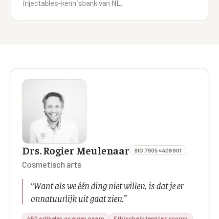
injectables-kennisbank van NL.
Drs. Rogier Meulenaar
BIG 79054408901
Cosmetisch arts
“
Want als we één ding niet willen, is dat je er
onnatuurlijk uit gaat zien.
”
450 artikelen op eigen naam
Ethische integriteit voorop