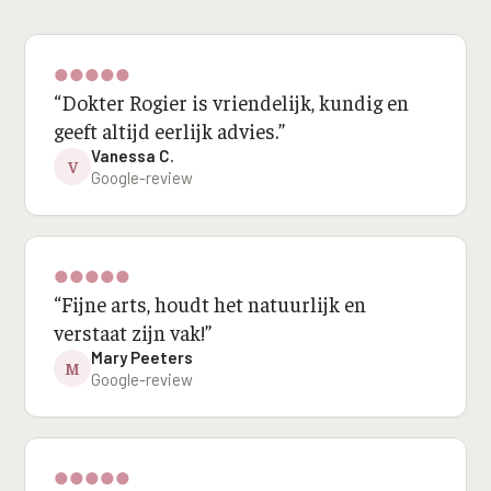
●
●
●
●
●
“
Dokter Rogier is vriendelijk, kundig en
geeft altijd eerlijk advies.
”
Vanessa C.
V
Google-review
●
●
●
●
●
“
Fijne arts, houdt het natuurlijk en
verstaat zijn vak!
”
Mary Peeters
M
Google-review
●
●
●
●
●