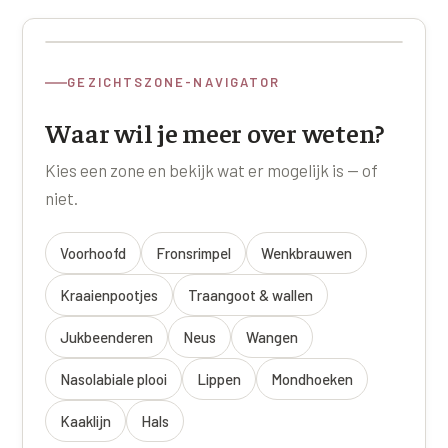
Wangen
Saypha Volume Plus
Volume Verlies Profiel
CONTOUR & HALS
Sculptra (collageen aanmaak)
Atletisch verouderings profiel
GEZICHTSZONE-NAVIGATOR
Kaaklijn
Silhouette Soft
Digitale Nek Profiel
Waar wil je meer over weten?
Hals
Teosyal Redensity
Kies een zone en bekijk wat er mogelijk is — of
Decolleté
HUID & AANVULLEND
niet.
Handen
Epionce huidverzorging
Voorhoofd
Fronsrimpel
Wenkbrauwen
Rimpels
Peeling
Kraaienpootjes
Traangoot & wallen
Hyperpigmentatie
Plexr Soft Surgery
Jukbeenderen
Neus
Wangen
Overmatig zweten
PRP-behandeling
Nasolabiale plooi
Lippen
Mondhoeken
Kaalheid en haarverlies
RRS HA Eyes
Kaaklijn
Hals
Bekijk alle zones →
Tretinoïne (vitamine A zuur) crème