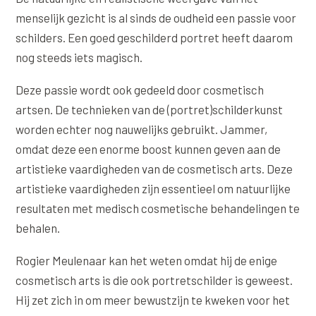
Online boeken
Donkere kringen onder de ogen
Ellansé
Erfelijke Jowl Profiel
menselijk gezicht is al sinds de oudheid een passie voor
Traangoot en wallen
schilders. Een goed geschilderd portret heeft daarom
◍
Nijmegen
◍
Sittard
◍
Enschede
Juvéderm Voluma
HORMONAAL / METABOOL
nog steeds iets magisch.
085 40 13 678
Ingevallen slapen
Juvéderm Volux
Insuline Zwelling Profiel
Deze passie wordt ook gedeeld door cosmetisch
MIDDEN & MOND
Juvéderm Volift
Menopauze Veroudering profiel
artsen. De technieken van de (portret)schilderkunst
Lippen
Juvéderm Volbella
worden echter nog nauwelijks gebruikt. Jammer,
Stress Cortisol profiel
omdat deze een enorme boost kunnen geven aan de
Nasolabiale plooi
Profhilo
PCOS Huid profiel
artistieke vaardigheden van de cosmetisch arts. Deze
Marionetlijnen
Prostrolane
artistieke vaardigheden zijn essentieel om natuurlijke
HUIDPROBLEMEN
resultaten met medisch cosmetische behandelingen te
Mondhoeken
Radiesse
Overgevoelige Huid Profiel
behalen.
Verticale liplijntjes
Restylane
Chronische ontstekingsprofiel
Rogier Meulenaar kan het weten omdat hij de enige
Neus
Saypha Filler
cosmetisch arts is die ook portretschilder is geweest.
LIFESTYLE / MODERN
Jukbeenderen
Hij zet zich in om meer bewustzijn te kweken voor het
Saypha Volume
Instagram Gezicht Profiel