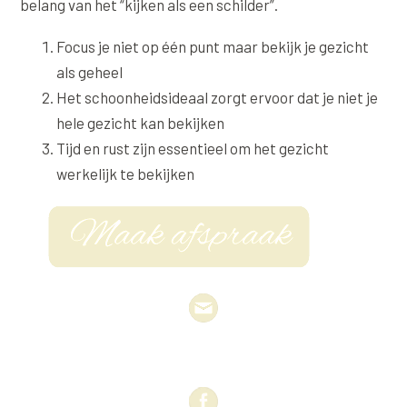
belang van het “kijken als een schilder”.
Wangen
Saypha Volume Plus
Volume Verlies Profiel
Focus je niet op één punt maar bekijk je gezicht
CONTOUR & HALS
Sculptra (collageen aanmaak)
Atletisch verouderings profiel
als geheel
Kaaklijn
Het schoonheidsideaal zorgt ervoor dat je niet je
Silhouette Soft
Digitale Nek Profiel
hele gezicht kan bekijken
Hals
Teosyal Redensity
Tijd en rust zijn essentieel om het gezicht
Decolleté
werkelijk te bekijken
HUID & AANVULLEND
Handen
Epionce huidverzorging
Rimpels
Peeling
Hyperpigmentatie
Plexr Soft Surgery
Overmatig zweten
PRP-behandeling
Kaalheid en haarverlies
RRS HA Eyes
Bekijk alle zones →
Tretinoïne (vitamine A zuur) crème