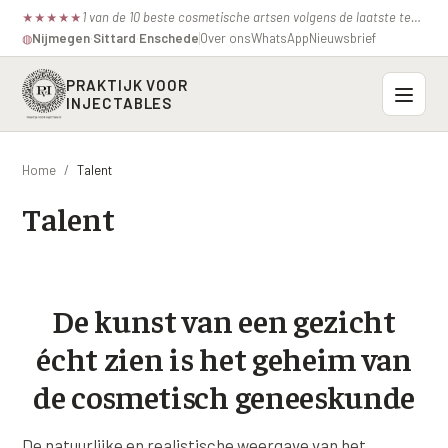
1 van de 10 beste cosmetische artsen volgens de laatste test van de consumentenbond.
★
★
★
★
★
Nijmegen
·
Sittard
·
Enschede
Over ons
WhatsApp
Nieuwsbrief
◍
PRAKTIJK VOOR
INJECTABLES
Probleemzones
Home
/
Talent
BOVENSTE GEZICHT
Talent
Onze behandelingen
Voorhoofdsrimpels
INJECTABLES
Profielen
Fronsrimpel
Botox / anti-rimpel
VEROUDERING
De kunst van een gezicht
Prijzen
Wenkbrauwen
Bocouture
Hangende Huid Profiel
écht zien is het geheim van
Kraaienpootjes
Azzalure
Contact
de cosmetisch geneeskunde
Extreme Huidverslapping Profiel
Hangende oogleden
Belotero
Structuur Verlies Profiel
De natuurlijke en realistische weergave van het