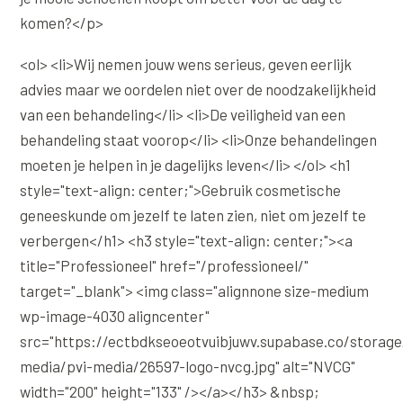
komen?</p>
<ol> <li>Wij nemen jouw wens serieus, geven eerlijk
advies maar we oordelen niet over de noodzakelijkheid
van een behandeling</li> <li>De veiligheid van een
behandeling staat voorop</li> <li>Onze behandelingen
moeten je helpen in je dagelijks leven</li> </ol> <h1
style="text-align: center;">Gebruik cosmetische
geneeskunde om jezelf te laten zien, niet om jezelf te
verbergen</h1> <h3 style="text-align: center;"><a
title="Professioneel" href="/professioneel/"
target="_blank"> <img class="alignnone size-medium
wp-image-4030 aligncenter"
src="https://ectbdkseoeotvuibjuwv.supabase.co/storage
media/pvi-media/26597-logo-nvcg.jpg" alt="NVCG"
width="200" height="133" /></a></h3> &nbsp;