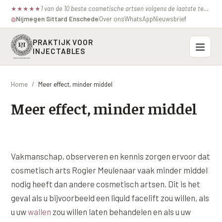
1 van de 10 beste cosmetische artsen volgens de laatste test van de consumentenbond.
★
★
★
★
★
Nijmegen
·
Sittard
·
Enschede
Over ons
WhatsApp
Nieuwsbrief
◍
PRAKTIJK VOOR
INJECTABLES
Probleemzones
Home
/
Meer effect, minder middel
BOVENSTE GEZICHT
Meer effect, minder middel
Onze behandelingen
Voorhoofdsrimpels
INJECTABLES
Profielen
Fronsrimpel
Botox / anti-rimpel
VEROUDERING
Vakmanschap, observeren en kennis zorgen ervoor dat
Prijzen
Wenkbrauwen
Bocouture
cosmetisch arts Rogier Meulenaar vaak minder middel
Hangende Huid Profiel
Kraaienpootjes
nodig heeft dan andere cosmetisch artsen. Dit is het
Azzalure
Contact
Extreme Huidverslapping Profiel
geval als u bijvoorbeeld een liquid facelift zou willen, als
Hangende oogleden
Belotero
u uw
wallen
zou willen laten behandelen en als u uw
Structuur Verlies Profiel