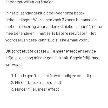
Online boeken
Donkere kringen onder de ogen
lippen
zou willen verfraaien.
Ellansé
Erfelijke Jowl Profiel
Traangoot en wallen
In het bijzonder geldt dit ook voor onze botox
◍
Nijmegen
◍
Sittard
◍
Enschede
Juvéderm Voluma
HORMONAAL / METABOOL
behandelingen. We kunnen vaak 3 zones behandelen
085 40 13 678
Ingevallen slapen
Juvéderm Volux
Insuline Zwelling Profiel
met een dosering waar andere klinieken maar één zone
MIDDEN & MOND
mee behandelen….met zelfs betere resultaten. Het
Juvéderm Volift
Menopauze Veroudering profiel
voordeel van deze kennis…die is helemaal voor u!
Lippen
Juvéderm Volbella
Stress Cortisol profiel
Dit zorgt ervoor dat terwijl u meer effect en service
Nasolabiale plooi
Profhilo
PCOS Huid profiel
krijgt, u ook nog minder geld betaalt. Ongelofelijk maar
Marionetlijnen
Prostrolane
wel waar!
HUIDPROBLEMEN
Mondhoeken
Radiesse
Overgevoelige Huid Profiel
Kunde geeft inzicht in wat nodig en onnodig is
Verticale liplijntjes
Minder botox, meer effect
Restylane
Chronische ontstekingsprofiel
Minder filler, meer effect
Neus
Saypha Filler
LIFESTYLE / MODERN
Jukbeenderen
Saypha Volume
Instagram Gezicht Profiel