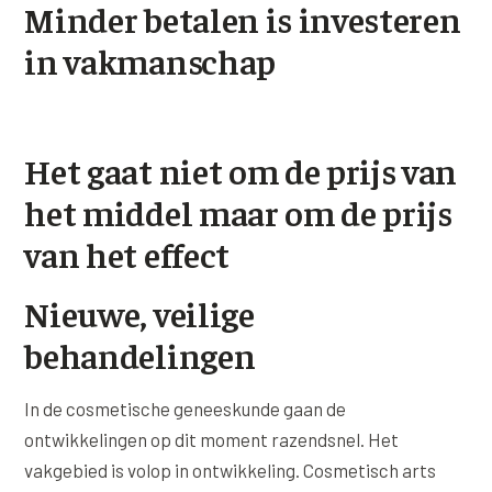
Minder betalen is investeren
Wangen
Saypha Volume Plus
Volume Verlies Profiel
in vakmanschap
CONTOUR & HALS
Sculptra (collageen aanmaak)
Atletisch verouderings profiel
Kaaklijn
Silhouette Soft
Digitale Nek Profiel
Hals
Het gaat niet om de prijs van
Teosyal Redensity
Decolleté
het middel maar om de prijs
HUID & AANVULLEND
van het effect
Handen
Epionce huidverzorging
Rimpels
Nieuwe, veilige
Peeling
Hyperpigmentatie
behandelingen
Plexr Soft Surgery
Overmatig zweten
PRP-behandeling
In de cosmetische geneeskunde gaan de
Kaalheid en haarverlies
ontwikkelingen op dit moment razendsnel. Het
RRS HA Eyes
vakgebied is volop in ontwikkeling. Cosmetisch arts
Bekijk alle zones →
Tretinoïne (vitamine A zuur) crème