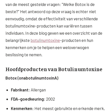
Wangen
van de meest gestelde vragen: "Welke Botox is de
Saypha Volume Plus
Volume Verlies Profiel
beste?" Het antwoord op deze vraag is echter niet
CONTOUR & HALS
Sculptra (collageen aanmaak)
Atletisch verouderings profiel
eenvoudig, omdat de effectiviteit van verschillende
Kaaklijn
botulinumtoxine-producten kan variëren tussen
Silhouette Soft
Digitale Nek Profiel
individuen. In deze blog geven we een overzicht van de
Hals
Teosyal Redensity
belangrijkste
botulinumtoxine
-producten en hun
Decolleté
kenmerken om je te helpen een weloverwogen
HUID & AANVULLEND
beslissing te nemen.
Handen
Epionce huidverzorging
Rimpels
Hoofdproducten van Botulinumtoxine
Peeling
Hyperpigmentatie
Botox (onabotulinumtoxinA)
Plexr Soft Surgery
Overmatig zweten
PRP-behandeling
Fabrikant:
Allergan
Kaalheid en haarverlies
FDA-goedkeuring:
2002
RRS HA Eyes
Bekijk alle zones →
Kenmerken:
Het meest gebruikte en erkende merk,
Tretinoïne (vitamine A zuur) crème