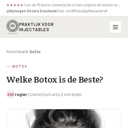
1 van de 10 beste cosmetische artsen volgens de laatste test van de consumentenbond.
★
★
★
★
★
Nijmegen
·
Sittard
·
Enschede
Over ons
WhatsApp
Nieuwsbrief
◍
PRAKTIJK VOOR
INJECTABLES
Probleemzones
Kennisbank
/
botox
BOVENSTE GEZICHT
Onze behandelingen
BOTOX
Voorhoofdsrimpels
INJECTABLES
Welke Botox is de Beste?
Profielen
Fronsrimpel
Botox / anti-rimpel
VEROUDERING
Prijzen
Wenkbrauwen
RM
rogier
·
Cosmetisch arts
·
2 min lezen
Bocouture
Hangende Huid Profiel
Kraaienpootjes
Azzalure
Contact
Extreme Huidverslapping Profiel
Hangende oogleden
Belotero
Structuur Verlies Profiel