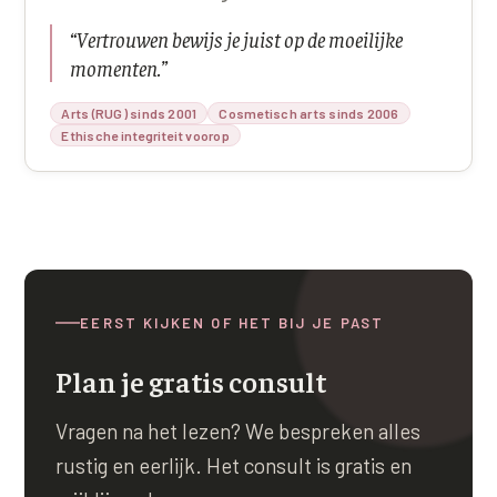
“
Vertrouwen bewijs je juist op de moeilijke
momenten.
”
Arts (RUG) sinds 2001
Cosmetisch arts sinds 2006
Ethische integriteit voorop
EERST KIJKEN OF HET BIJ JE PAST
Plan je gratis consult
Vragen na het lezen? We bespreken alles
rustig en eerlijk. Het consult is gratis en