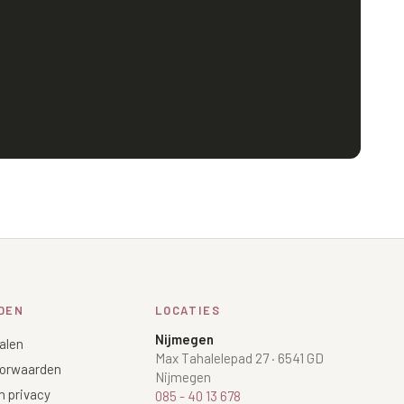
DEN
LOCATIES
Nijmegen
alen
Max Tahalelepad 27
·
6541 GD
orwaarden
Nijmegen
n privacy
085 - 40 13 678