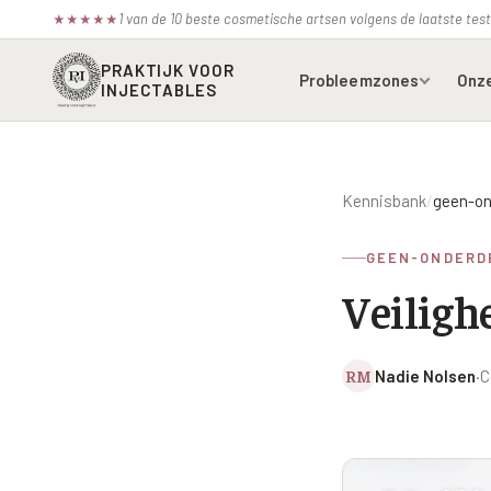
1 van de 10 beste cosmetische artsen volgens de laatste te
★
★
★
★
★
PRAKTIJK VOOR
Probleemzones
Onz
INJECTABLES
Voorhoofdsrimpels
Bot
Kennisbank
/
geen-on
Fronsrimpel
Boc
GEEN-ONDERD
Wenkbrauwen
Azz
Veiligh
Kraaienpootjes
Bel
Hangende oogleden
Ell
RM
Nadie Nolsen
·
C
Donkere kringen onder de
Juv
ogen
Juv
Traangoot en wallen
Juv