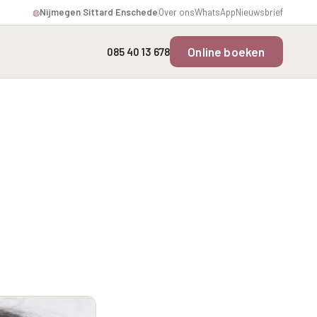
Nijmegen
·
Sittard
·
Enschede
Over ons
WhatsApp
Nieuwsbrief
◍
Online boeken
085 40 13 678
Overgevoelige Huid Profiel
Instagram Gezicht Profiel
rofiel
Chronische
Volume Verlies Profiel
ering
ontstekingsprofiel
Atletisch verouderings
profiel
fiel
Digitale Nek Profiel