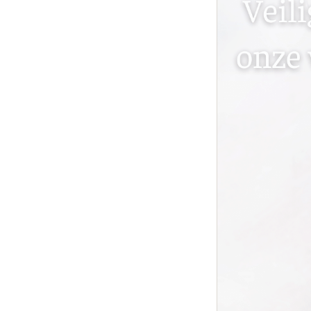
Ingevallen slapen
Juv
Prof
Pro
Rad
Res
Say
Say
Say
Scu
aan
Sil
Teo