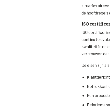
situaties uiteen
de hoofdregels
ISO certifice
ISO certificerin
continu te eval
kwaliteit in on
vertrouwen dat 
De eisen zijn als
Klantgericht
Betrokkenhe
Een procesb
Relatieman