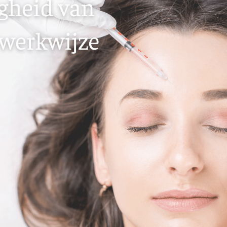
Alle behandelingen →
éderm Volbella
Bekijk alle zones →
hilo
strolane
iesse
tylane
pha Filler
pha Volume
pha Volume Plus
lptra (collageen
maak)
houette Soft
syal Redensity