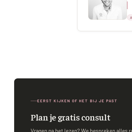
A
EERST KIJKEN OF HET BIJ JE PAST
Plan je gratis consult
Vragen na het lezen? We bespreken alles rus