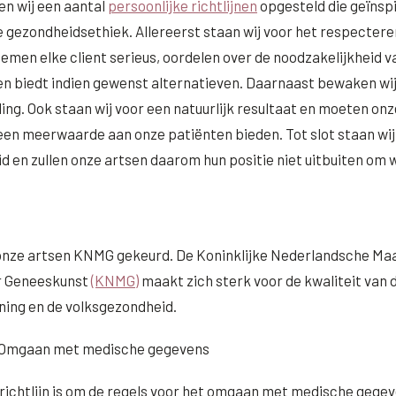
en wij een aantal
persoonlijke richtlijnen
opgesteld die geïnspi
e gezondheidsethiek. Allereerst staan wij voor het respectere
nemen elke client serieus, oordelen over de noodzakelijkheid v
n biedt indien gewenst alternatieven. Daarnaast bewaken wij 
ing. Ook staan wij voor een natuurlijk resultaat en moeten onz
en meerwaarde aan onze patiënten bieden. Tot slot staan wij
d en zullen onze artsen daarom hun positie niet uitbuiten om w
onze artsen KNMG gekeurd. De Koninklijke Nederlandsche Maa
r Geneeskunst
(KNMG)
maakt zich sterk voor de kwaliteit van
ing en de volksgezondheid.
 Omgaan met medische gegevens
 richtlijn is om de regels voor het omgaan met medische gegev