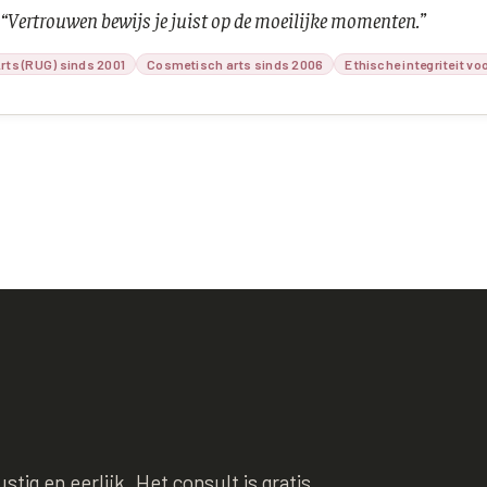
“
Vertrouwen bewijs je juist op de moeilijke momenten.
”
rts (RUG) sinds 2001
Cosmetisch arts sinds 2006
Ethische integriteit vo
tig en eerlijk. Het consult is gratis