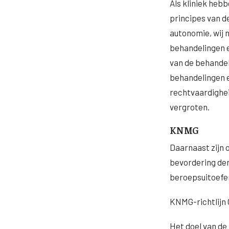
Als kliniek hebb
principes van d
autonomie, wij 
behandelingen e
van de behandel
behandelingen e
rechtvaardighei
vergroten.
KNMG
Daarnaast zijn 
bevordering de
beroepsuitoefen
KNMG-richtlijn
Het doel van de