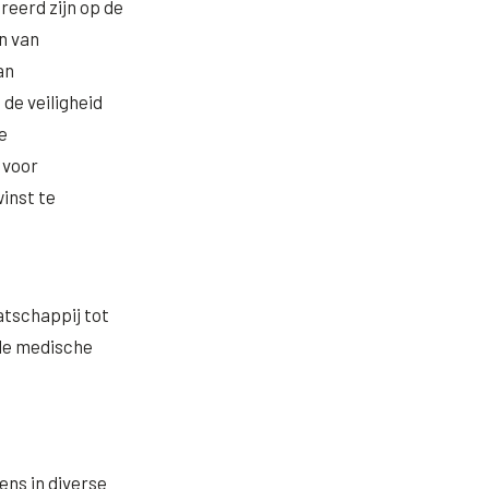
reerd zijn op de
n van
an
de veiligheid
e
 voor
inst te
tschappij tot
 de medische
ens in diverse