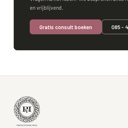
en vrijblijvend.
Gratis consult boeken
085 - 