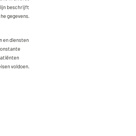
ijn beschrijft
che gegevens.
en en diensten
 constante
patiënten
isen voldoen.