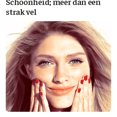
Schoonheid; meer dan een
Wangen
Saypha Volume Plus
Volume Verlies Profiel
strak vel
CONTOUR & HALS
Sculptra (collageen aanmaak)
Atletisch verouderings profiel
Kaaklijn
Silhouette Soft
Digitale Nek Profiel
Hals
Teosyal Redensity
Decolleté
HUID & AANVULLEND
Handen
Epionce huidverzorging
Rimpels
Peeling
Hyperpigmentatie
Plexr Soft Surgery
Overmatig zweten
PRP-behandeling
Kaalheid en haarverlies
RRS HA Eyes
Bekijk alle zones →
Tretinoïne (vitamine A zuur) crème