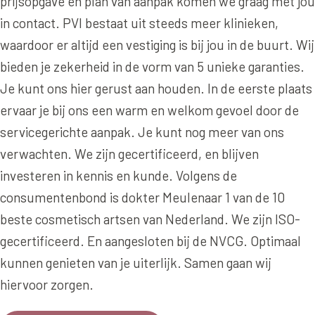
prijsopgave en plan van aanpak komen we graag met jou
Online boeken
Donkere kringen onder de ogen
Ellansé
Erfelijke Jowl Profiel
in contact. PVI bestaat uit steeds meer klinieken,
Traangoot en wallen
◍
Nijmegen
◍
Sittard
◍
Enschede
Juvéderm Voluma
waardoor er altijd een vestiging is bij jou in de buurt. Wij
HORMONAAL / METABOOL
085 40 13 678
Ingevallen slapen
bieden je zekerheid in de vorm van 5 unieke garanties.
Juvéderm Volux
Insuline Zwelling Profiel
Je kunt ons hier gerust aan houden. In de eerste plaats
MIDDEN & MOND
Juvéderm Volift
Menopauze Veroudering profiel
ervaar je bij ons een warm en welkom gevoel door de
Lippen
Juvéderm Volbella
servicegerichte aanpak. Je kunt nog meer van ons
Stress Cortisol profiel
Nasolabiale plooi
verwachten. We zijn gecertificeerd, en blijven
Profhilo
PCOS Huid profiel
investeren in kennis en kunde. Volgens de
Marionetlijnen
Prostrolane
HUIDPROBLEMEN
consumentenbond is dokter Meulenaar 1 van de 10
Mondhoeken
Radiesse
beste cosmetisch artsen van Nederland. We zijn ISO-
Overgevoelige Huid Profiel
Verticale liplijntjes
gecertificeerd. En aangesloten bij de NVCG. Optimaal
Restylane
Chronische ontstekingsprofiel
kunnen genieten van je uiterlijk. Samen gaan wij
Neus
Saypha Filler
LIFESTYLE / MODERN
hiervoor zorgen.
Jukbeenderen
Saypha Volume
Instagram Gezicht Profiel