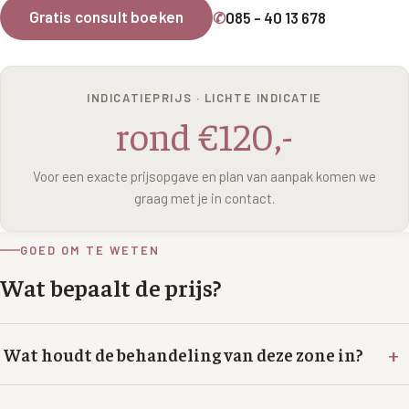
Wangen
Gratis consult boeken
✆
085 - 40 13 678
Saypha Volume Plus
Volume Verlies Profiel
CONTOUR & HALS
Sculptra (collageen aanmaak)
Atletisch verouderings profiel
Kaaklijn
INDICATIEPRIJS · LICHTE INDICATIE
Silhouette Soft
Digitale Nek Profiel
rond €120,-
Hals
Teosyal Redensity
Decolleté
Voor een exacte prijsopgave en plan van aanpak komen we
HUID & AANVULLEND
graag met je in contact.
Handen
Epionce huidverzorging
Rimpels
GOED OM TE WETEN
Peeling
Hyperpigmentatie
Wat bepaalt de prijs?
Plexr Soft Surgery
Overmatig zweten
PRP-behandeling
+
Wat houdt de behandeling van deze zone in?
Kaalheid en haarverlies
RRS HA Eyes
Bekijk alle zones →
Tretinoïne (vitamine A zuur) crème