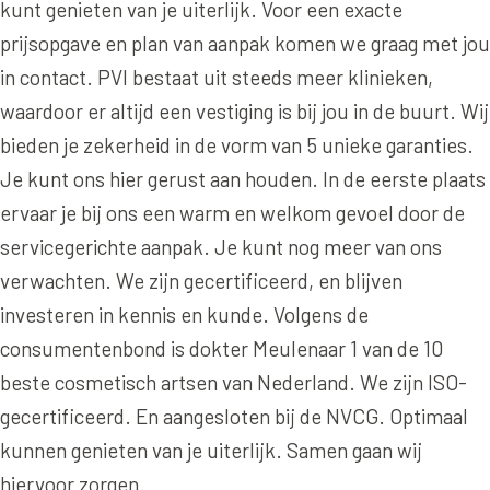
Online boeken
Donkere kringen onder de ogen
kunt genieten van je uiterlijk. Voor een exacte
Ellansé
Erfelijke Jowl Profiel
prijsopgave en plan van aanpak komen we graag met jou
Traangoot en wallen
◍
Nijmegen
◍
Sittard
◍
Enschede
Juvéderm Voluma
HORMONAAL / METABOOL
in contact. PVI bestaat uit steeds meer klinieken,
085 40 13 678
Ingevallen slapen
Juvéderm Volux
waardoor er altijd een vestiging is bij jou in de buurt. Wij
Insuline Zwelling Profiel
bieden je zekerheid in de vorm van 5 unieke garanties.
MIDDEN & MOND
Juvéderm Volift
Menopauze Veroudering profiel
Je kunt ons hier gerust aan houden. In de eerste plaats
Lippen
Juvéderm Volbella
Stress Cortisol profiel
ervaar je bij ons een warm en welkom gevoel door de
Nasolabiale plooi
servicegerichte aanpak. Je kunt nog meer van ons
Profhilo
PCOS Huid profiel
Marionetlijnen
verwachten. We zijn gecertificeerd, en blijven
Prostrolane
HUIDPROBLEMEN
investeren in kennis en kunde. Volgens de
Mondhoeken
Radiesse
Overgevoelige Huid Profiel
consumentenbond is dokter Meulenaar 1 van de 10
Verticale liplijntjes
beste cosmetisch artsen van Nederland. We zijn ISO-
Restylane
Chronische ontstekingsprofiel
gecertificeerd. En aangesloten bij de NVCG. Optimaal
Neus
Saypha Filler
LIFESTYLE / MODERN
kunnen genieten van je uiterlijk. Samen gaan wij
Jukbeenderen
Saypha Volume
Instagram Gezicht Profiel
hiervoor zorgen.