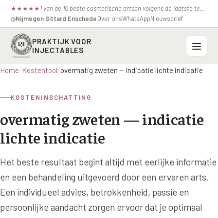
1 van de 10 beste cosmetische artsen volgens de laatste test van de consumentenbond.
★
★
★
★
★
Nijmegen
·
Sittard
·
Enschede
Over ons
WhatsApp
Nieuwsbrief
◍
PRAKTIJK VOOR
INJECTABLES
Home
/
Kostentool
/
overmatig zweten — indicatie lichte indicatie
Probleemzones
KOSTENINSCHATTING
BOVENSTE GEZICHT
Onze behandelingen
overmatig zweten — indicatie
Voorhoofdsrimpels
INJECTABLES
Profielen
lichte indicatie
Fronsrimpel
Botox / anti-rimpel
VEROUDERING
Prijzen
Wenkbrauwen
Het beste resultaat begint altijd met eerlijke informatie
Bocouture
Hangende Huid Profiel
en een behandeling uitgevoerd door een ervaren arts.
Kraaienpootjes
Azzalure
Contact
Extreme Huidverslapping Profiel
Een individueel advies, betrokkenheid, passie en
Hangende oogleden
Belotero
persoonlijke aandacht zorgen ervoor dat je optimaal
Structuur Verlies Profiel