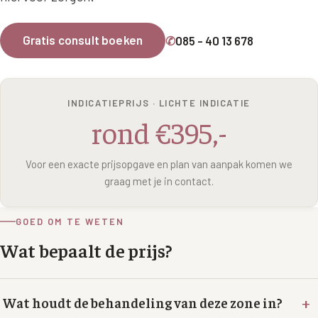
Wangen
Saypha Volume Plus
Volume Verlies Profiel
Gratis consult boeken
✆
085 - 40 13 678
CONTOUR & HALS
Sculptra (collageen aanmaak)
Atletisch verouderings profiel
Kaaklijn
Silhouette Soft
Digitale Nek Profiel
Hals
INDICATIEPRIJS · LICHTE INDICATIE
Teosyal Redensity
rond €395,-
Decolleté
HUID & AANVULLEND
Handen
Voor een exacte prijsopgave en plan van aanpak komen we
Epionce huidverzorging
graag met je in contact.
Rimpels
Peeling
Hyperpigmentatie
GOED OM TE WETEN
Plexr Soft Surgery
Wat bepaalt de prijs?
Overmatig zweten
PRP-behandeling
Kaalheid en haarverlies
RRS HA Eyes
+
Wat houdt de behandeling van deze zone in?
Bekijk alle zones →
Tretinoïne (vitamine A zuur) crème