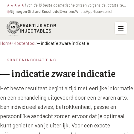
1 van de 10 beste cosmetische artsen volgens de laatste test van de consumentenbond.
★
★
★
★
★
Nijmegen
·
Sittard
·
Enschede
Over ons
WhatsApp
Nieuwsbrief
◍
PRAKTIJK VOOR
INJECTABLES
Home
/
Kostentool
/
— indicatie zware indicatie
Probleemzones
KOSTENINSCHATTING
BOVENSTE GEZICHT
Onze behandelingen
— indicatie zware indicatie
Voorhoofdsrimpels
INJECTABLES
Profielen
Fronsrimpel
Het beste resultaat begint altijd met eerlijke informatie
Botox / anti-rimpel
VEROUDERING
en een behandeling uitgevoerd door een ervaren arts.
Prijzen
Wenkbrauwen
Bocouture
Hangende Huid Profiel
Een individueel advies, betrokkenheid, passie en
Kraaienpootjes
Azzalure
Contact
persoonlijke aandacht zorgen ervoor dat je optimaal
Extreme Huidverslapping Profiel
Hangende oogleden
kunt genieten van je uiterlijk. Voor een exacte
Belotero
Structuur Verlies Profiel