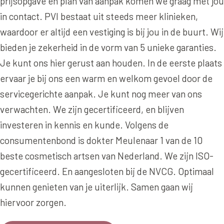
prijsopgave en plan van aanpak komen we graag met jou
Online boeken
Donkere kringen onder de ogen
Ellansé
Erfelijke Jowl Profiel
in contact. PVI bestaat uit steeds meer klinieken,
Traangoot en wallen
◍
Nijmegen
◍
Sittard
◍
Enschede
Juvéderm Voluma
waardoor er altijd een vestiging is bij jou in de buurt. Wij
HORMONAAL / METABOOL
085 40 13 678
Ingevallen slapen
bieden je zekerheid in de vorm van 5 unieke garanties.
Juvéderm Volux
Insuline Zwelling Profiel
Je kunt ons hier gerust aan houden. In de eerste plaats
MIDDEN & MOND
Juvéderm Volift
Menopauze Veroudering profiel
ervaar je bij ons een warm en welkom gevoel door de
Lippen
Juvéderm Volbella
servicegerichte aanpak. Je kunt nog meer van ons
Stress Cortisol profiel
Nasolabiale plooi
verwachten. We zijn gecertificeerd, en blijven
Profhilo
PCOS Huid profiel
investeren in kennis en kunde. Volgens de
Marionetlijnen
Prostrolane
HUIDPROBLEMEN
consumentenbond is dokter Meulenaar 1 van de 10
Mondhoeken
Radiesse
beste cosmetisch artsen van Nederland. We zijn ISO-
Overgevoelige Huid Profiel
Verticale liplijntjes
gecertificeerd. En aangesloten bij de NVCG. Optimaal
Restylane
Chronische ontstekingsprofiel
kunnen genieten van je uiterlijk. Samen gaan wij
Neus
Saypha Filler
LIFESTYLE / MODERN
hiervoor zorgen.
Jukbeenderen
Saypha Volume
Instagram Gezicht Profiel