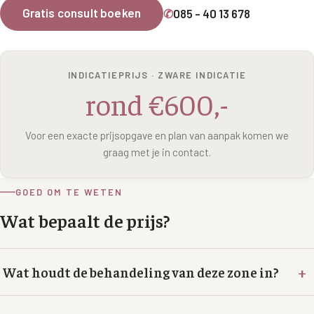
Wangen
Gratis consult boeken
✆
085 - 40 13 678
Saypha Volume Plus
Volume Verlies Profiel
CONTOUR & HALS
Sculptra (collageen aanmaak)
Atletisch verouderings profiel
Kaaklijn
INDICATIEPRIJS · ZWARE INDICATIE
Silhouette Soft
Digitale Nek Profiel
rond €600,-
Hals
Teosyal Redensity
Decolleté
Voor een exacte prijsopgave en plan van aanpak komen we
HUID & AANVULLEND
graag met je in contact.
Handen
Epionce huidverzorging
Rimpels
GOED OM TE WETEN
Peeling
Hyperpigmentatie
Wat bepaalt de prijs?
Plexr Soft Surgery
Overmatig zweten
PRP-behandeling
+
Wat houdt de behandeling van deze zone in?
Kaalheid en haarverlies
RRS HA Eyes
Bekijk alle zones →
Tretinoïne (vitamine A zuur) crème