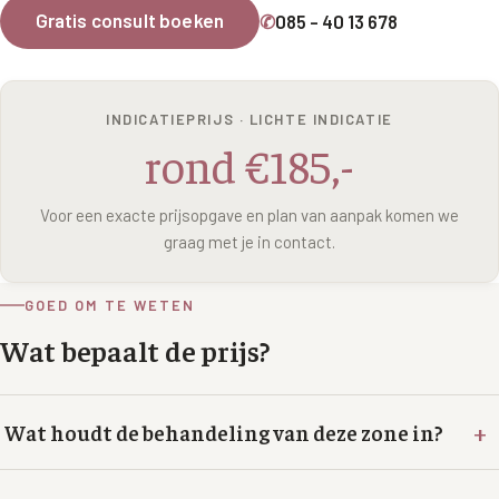
Wangen
Gratis consult boeken
✆
085 - 40 13 678
Saypha Volume Plus
Volume Verlies Profiel
CONTOUR & HALS
Sculptra (collageen aanmaak)
Atletisch verouderings profiel
Kaaklijn
INDICATIEPRIJS · LICHTE INDICATIE
Silhouette Soft
Digitale Nek Profiel
rond €185,-
Hals
Teosyal Redensity
Decolleté
Voor een exacte prijsopgave en plan van aanpak komen we
HUID & AANVULLEND
graag met je in contact.
Handen
Epionce huidverzorging
Rimpels
GOED OM TE WETEN
Peeling
Hyperpigmentatie
Wat bepaalt de prijs?
Plexr Soft Surgery
Overmatig zweten
PRP-behandeling
+
Wat houdt de behandeling van deze zone in?
Kaalheid en haarverlies
RRS HA Eyes
Bekijk alle zones →
Tretinoïne (vitamine A zuur) crème