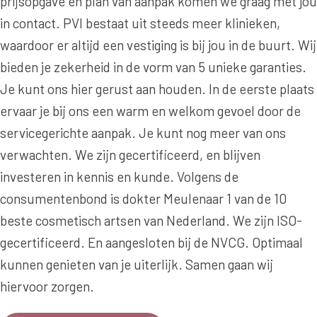
prijsopgave en plan van aanpak komen we graag met jou
Online boeken
Donkere kringen onder de ogen
Ellansé
Erfelijke Jowl Profiel
in contact. PVI bestaat uit steeds meer klinieken,
Traangoot en wallen
◍
Nijmegen
◍
Sittard
◍
Enschede
Juvéderm Voluma
waardoor er altijd een vestiging is bij jou in de buurt. Wij
HORMONAAL / METABOOL
085 40 13 678
Ingevallen slapen
bieden je zekerheid in de vorm van 5 unieke garanties.
Juvéderm Volux
Insuline Zwelling Profiel
Je kunt ons hier gerust aan houden. In de eerste plaats
MIDDEN & MOND
Juvéderm Volift
Menopauze Veroudering profiel
ervaar je bij ons een warm en welkom gevoel door de
Lippen
Juvéderm Volbella
servicegerichte aanpak. Je kunt nog meer van ons
Stress Cortisol profiel
Nasolabiale plooi
verwachten. We zijn gecertificeerd, en blijven
Profhilo
PCOS Huid profiel
investeren in kennis en kunde. Volgens de
Marionetlijnen
Prostrolane
HUIDPROBLEMEN
consumentenbond is dokter Meulenaar 1 van de 10
Mondhoeken
Radiesse
beste cosmetisch artsen van Nederland. We zijn ISO-
Overgevoelige Huid Profiel
Verticale liplijntjes
gecertificeerd. En aangesloten bij de NVCG. Optimaal
Restylane
Chronische ontstekingsprofiel
kunnen genieten van je uiterlijk. Samen gaan wij
Neus
Saypha Filler
LIFESTYLE / MODERN
hiervoor zorgen.
Jukbeenderen
Saypha Volume
Instagram Gezicht Profiel