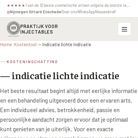
1 van de 10 beste cosmetische artsen volgens de laatste test van de consumentenbond.
★
★
★
★
★
Nijmegen
·
Sittard
·
Enschede
Over ons
WhatsApp
Nieuwsbrief
◍
PRAKTIJK VOOR
INJECTABLES
Home
/
Kostentool
/
— indicatie lichte indicatie
Probleemzones
KOSTENINSCHATTING
BOVENSTE GEZICHT
Onze behandelingen
— indicatie lichte indicatie
Voorhoofdsrimpels
INJECTABLES
Profielen
Fronsrimpel
Het beste resultaat begint altijd met eerlijke informatie
Botox / anti-rimpel
VEROUDERING
en een behandeling uitgevoerd door een ervaren arts.
Prijzen
Wenkbrauwen
Bocouture
Hangende Huid Profiel
Een individueel advies, betrokkenheid, passie en
Kraaienpootjes
Azzalure
Contact
persoonlijke aandacht zorgen ervoor dat je optimaal
Extreme Huidverslapping Profiel
Hangende oogleden
kunt genieten van je uiterlijk. Voor een exacte
Belotero
Structuur Verlies Profiel