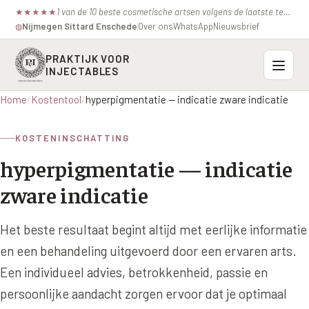
1 van de 10 beste cosmetische artsen volgens de laatste test van de consumentenbond.
★
★
★
★
★
Nijmegen
·
Sittard
·
Enschede
Over ons
WhatsApp
Nieuwsbrief
◍
PRAKTIJK VOOR
INJECTABLES
Home
/
Kostentool
/
hyperpigmentatie — indicatie zware indicatie
Probleemzones
KOSTENINSCHATTING
BOVENSTE GEZICHT
Onze behandelingen
hyperpigmentatie — indicatie
Voorhoofdsrimpels
INJECTABLES
Profielen
zware indicatie
Fronsrimpel
Botox / anti-rimpel
VEROUDERING
Prijzen
Wenkbrauwen
Het beste resultaat begint altijd met eerlijke informatie
Bocouture
Hangende Huid Profiel
en een behandeling uitgevoerd door een ervaren arts.
Kraaienpootjes
Azzalure
Contact
Extreme Huidverslapping Profiel
Een individueel advies, betrokkenheid, passie en
Hangende oogleden
Belotero
persoonlijke aandacht zorgen ervoor dat je optimaal
Structuur Verlies Profiel