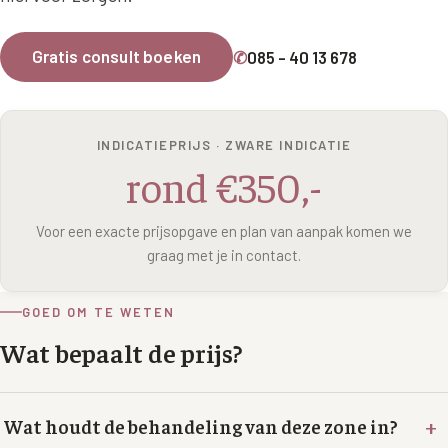
Wangen
Saypha Volume Plus
Volume Verlies Profiel
Gratis consult boeken
✆
085 - 40 13 678
CONTOUR & HALS
Sculptra (collageen aanmaak)
Atletisch verouderings profiel
Kaaklijn
Silhouette Soft
Digitale Nek Profiel
Hals
INDICATIEPRIJS · ZWARE INDICATIE
Teosyal Redensity
rond €350,-
Decolleté
HUID & AANVULLEND
Handen
Voor een exacte prijsopgave en plan van aanpak komen we
Epionce huidverzorging
graag met je in contact.
Rimpels
Peeling
Hyperpigmentatie
GOED OM TE WETEN
Plexr Soft Surgery
Wat bepaalt de prijs?
Overmatig zweten
PRP-behandeling
Kaalheid en haarverlies
RRS HA Eyes
+
Wat houdt de behandeling van deze zone in?
Bekijk alle zones →
Tretinoïne (vitamine A zuur) crème