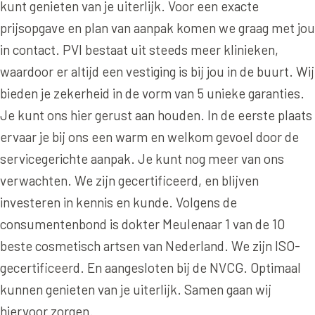
Online boeken
Donkere kringen onder de ogen
kunt genieten van je uiterlijk. Voor een exacte
Ellansé
Erfelijke Jowl Profiel
prijsopgave en plan van aanpak komen we graag met jou
Traangoot en wallen
◍
Nijmegen
◍
Sittard
◍
Enschede
Juvéderm Voluma
HORMONAAL / METABOOL
in contact. PVI bestaat uit steeds meer klinieken,
085 40 13 678
Ingevallen slapen
Juvéderm Volux
waardoor er altijd een vestiging is bij jou in de buurt. Wij
Insuline Zwelling Profiel
bieden je zekerheid in de vorm van 5 unieke garanties.
MIDDEN & MOND
Juvéderm Volift
Menopauze Veroudering profiel
Je kunt ons hier gerust aan houden. In de eerste plaats
Lippen
Juvéderm Volbella
Stress Cortisol profiel
ervaar je bij ons een warm en welkom gevoel door de
Nasolabiale plooi
servicegerichte aanpak. Je kunt nog meer van ons
Profhilo
PCOS Huid profiel
Marionetlijnen
verwachten. We zijn gecertificeerd, en blijven
Prostrolane
HUIDPROBLEMEN
investeren in kennis en kunde. Volgens de
Mondhoeken
Radiesse
Overgevoelige Huid Profiel
consumentenbond is dokter Meulenaar 1 van de 10
Verticale liplijntjes
beste cosmetisch artsen van Nederland. We zijn ISO-
Restylane
Chronische ontstekingsprofiel
gecertificeerd. En aangesloten bij de NVCG. Optimaal
Neus
Saypha Filler
LIFESTYLE / MODERN
kunnen genieten van je uiterlijk. Samen gaan wij
Jukbeenderen
Saypha Volume
Instagram Gezicht Profiel
hiervoor zorgen.