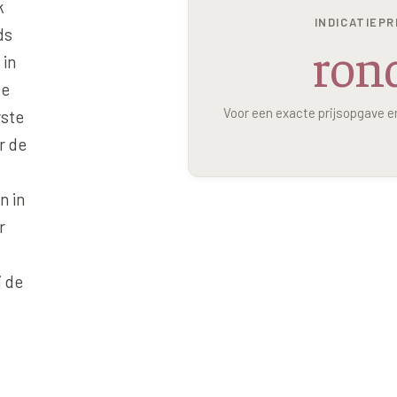
k
Alle behandelingen →
éderm Volbella
Bekijk alle zones →
INDICATIEPR
ds
rond
hilo
 in
strolane
ke
Voor een exacte prijsopgave 
rste
iesse
r de
tylane
pha Filler
n in
pha Volume
r
pha Volume Plus
j de
lptra (collageen
maak)
houette Soft
syal Redensity