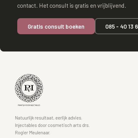
contact. Het consult is gratis en vrijblijvend.
Gratis consult boeken
085 - 40 13 
Natuurlijk resultaat, eerlijk advies.
Injectables door cosmetisch arts drs.
Rogier Meulenaar.