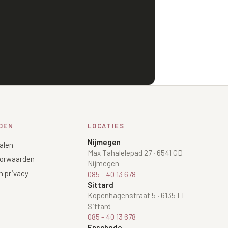
DEN
LOCATIES
Nijmegen
alen
Max Tahalelepad 27
·
6541 GD
orwaarden
Nijmegen
n privacy
085 - 40 13 678
Sittard
Kopenhagenstraat 5
·
6135 LL
Sittard
085 - 40 13 678
Enschede