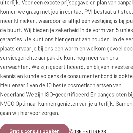
uiterlijk. Voor een exacte prijsopgave en plan van aanpa
Ingevallen slapen
Juv
komen we graag met jou in contact PVI bestaat uit stee
Prof
meer klinieken, waardoor er altijd een vestiging is bij jou
Pro
de buurt. Wij bieden je zekerheid in de vorm van 5 unie
garanties. Je kunt ons hier gerust aan houden. In de ee
Rad
plaats ervaar je bij ons een warm en welkom gevoel doo
Res
servicegerichte aanpak Je kunt nog meer van ons
Say
verwachten. We zijn gecertificeerd, en blijven investere
Say
kennis en kunde Volgens de consumentenbond is dokte
Meulenaar 1 van de 10 beste cosmetisch artsen van
Say
Nederland We zijn ISO-gecertificeerd En aangesloten bi
Scu
NVCG Optimaal kunnen genieten van je uiterlijk. Samen
aan
gaan wij hiervoor zorgen.
Sil
Teo
Gratis consult boeken
✆
085 - 40 13 678