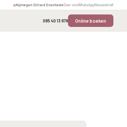
Nijmegen
·
Sittard
·
Enschede
Over ons
WhatsApp
Nieuwsbrief
◍
Online boeken
085 40 13 678
Overgevoelige Huid Profiel
Instagram Gezicht Profiel
rofiel
Chronische
Volume Verlies Profiel
ering
ontstekingsprofiel
Atletisch verouderings
profiel
fiel
Digitale Nek Profiel