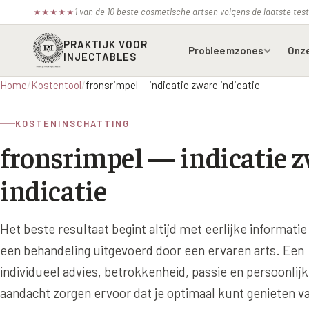
1 van de 10 beste cosmetische artsen volgens de laatste te
★
★
★
★
★
PRAKTIJK VOOR
Probleemzones
Onz
INJECTABLES
Home
/
Kostentool
/
fronsrimpel — indicatie zware indicatie
Voorhoofdsrimpels
Bot
KOSTENINSCHATTING
Fronsrimpel
Boc
fronsrimpel — indicatie 
Wenkbrauwen
Azz
indicatie
Kraaienpootjes
Bel
Hangende oogleden
Ell
Het beste resultaat begint altijd met eerlijke informatie
Donkere kringen onder de
Juv
een behandeling uitgevoerd door een ervaren arts. Een
ogen
individueel advies, betrokkenheid, passie en persoonlij
Juv
Traangoot en wallen
aandacht zorgen ervoor dat je optimaal kunt genieten va
Juv