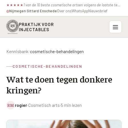
1 van de 10 beste cosmetische artsen volgens de laatste test van de consumentenbond.
★
★
★
★
★
Nijmegen
·
Sittard
·
Enschede
Over ons
WhatsApp
Nieuwsbrief
◍
PRAKTIJK VOOR
INJECTABLES
Probleemzones
Kennisbank
/
cosmetische-behandelingen
BOVENSTE GEZICHT
Onze behandelingen
COSMETISCHE-BEHANDELINGEN
Voorhoofdsrimpels
INJECTABLES
Wat te doen tegen donkere
Profielen
Fronsrimpel
Botox / anti-rimpel
kringen?
VEROUDERING
Prijzen
Wenkbrauwen
Bocouture
Hangende Huid Profiel
RM
rogier
·
Cosmetisch arts
·
5 min lezen
Kraaienpootjes
Azzalure
Contact
Extreme Huidverslapping Profiel
Hangende oogleden
Belotero
Structuur Verlies Profiel