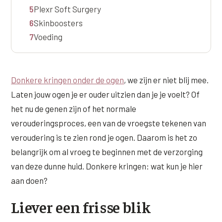
Wangen
5
Plexr Soft Surgery
Saypha Volume Plus
Volume Verlies Profiel
6
Skinboosters
CONTOUR & HALS
Sculptra (collageen aanmaak)
Atletisch verouderings profiel
7
Voeding
Kaaklijn
Silhouette Soft
Digitale Nek Profiel
Hals
Teosyal Redensity
Donkere kringen onder de ogen
, we zijn er niet blij mee.
Decolleté
Laten jouw ogen je er ouder uitzien dan je je voelt? Of
HUID & AANVULLEND
het nu de genen zijn of het normale
Handen
Epionce huidverzorging
verouderingsproces, een van de vroegste tekenen van
Rimpels
Peeling
veroudering is te zien rond je ogen. Daarom is het zo
belangrijk om al vroeg te beginnen met de verzorging
Hyperpigmentatie
Plexr Soft Surgery
van deze dunne huid. Donkere kringen: wat kun je hier
Overmatig zweten
PRP-behandeling
aan doen?
Kaalheid en haarverlies
RRS HA Eyes
Liever een frisse blik
Bekijk alle zones →
Tretinoïne (vitamine A zuur) crème