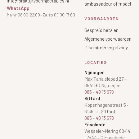
info@praktijkvoorinjectables.nl
ambassadeur of model
WhatsApp
Ma-vr 08:00-22:00 · Za-zo 09:00-17:00
VOORWAARDEN
Gespreid betalen
Algemene voorwaarden
Disclaimer en privacy
LOCATIES
Nijmegen
Max Tahalelepad 27
·
6541 GD Nijmegen
085 - 40 13 678
Sittard
Kopenhagenstraat 5
·
6135 LL Sittard
085 - 40 13 678
Enschede
Wesseler-Nering 60-14
·
7544 JC Enschede