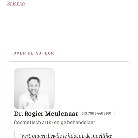
Science
OVER DE AUTEUR
Dr. Rogier Meulenaar
BIG 79054408901
Cosmetisch arts · enige behandelaar
“
Vertrouwen bewijs je juist op de moeilijke