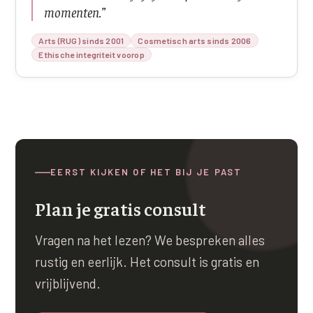
momenten.
”
Arts (RUG) sinds 2001
Cosmetisch arts sinds 2006
Ethische integriteit voorop
EERST KIJKEN OF HET BIJ JE PAST
Plan je gratis consult
Vragen na het lezen? We bespreken alles
rustig en eerlijk. Het consult is gratis en
vrijblijvend.