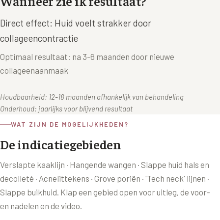
Wanneer zie ik resultaat?
XL Hair
Direct effect: Huid voelt strakker door
collageencontractie
Alle behandelingen →
Optimaal resultaat: na 3-6 maanden door nieuwe
collageenaanmaak
Houdbaarheid: 12-18 maanden afhankelijk van behandeling
Onderhoud: jaarlijks voor blijvend resultaat
WAT ZIJN DE MOGELIJKHEDEN?
De indicatiegebieden
Verslapte kaaklijn · Hangende wangen · Slappe huid hals en
decolleté · Acnelittekens · Grove poriën · 'Tech neck' lijnen ·
Slappe buikhuid
. Klap een gebied open voor uitleg, de voor-
en nadelen en de video.