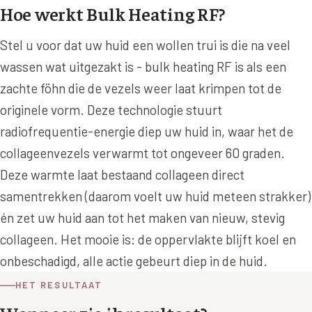
Hoe werkt Bulk Heating RF?
Wangen
Saypha Volume Plus
Volume Verlies Profiel
CONTOUR & HALS
Stel u voor dat uw huid een wollen trui is die na veel
Sculptra (collageen aanmaak)
Atletisch verouderings profiel
wassen wat uitgezakt is - bulk heating RF is als een
Kaaklijn
Silhouette Soft
Digitale Nek Profiel
zachte föhn die de vezels weer laat krimpen tot de
Hals
Teosyal Redensity
originele vorm. Deze technologie stuurt
Decolleté
radiofrequentie-energie diep uw huid in, waar het de
HUID & AANVULLEND
collageenvezels verwarmt tot ongeveer 60 graden.
Handen
Epionce huidverzorging
Deze warmte laat bestaand collageen direct
Rimpels
Peeling
samentrekken (daarom voelt uw huid meteen strakker)
Hyperpigmentatie
én zet uw huid aan tot het maken van nieuw, stevig
Plexr Soft Surgery
collageen. Het mooie is: de oppervlakte blijft koel en
Overmatig zweten
PRP-behandeling
onbeschadigd, alle actie gebeurt diep in de huid.
Kaalheid en haarverlies
RRS HA Eyes
HET RESULTAAT
Bekijk alle zones →
Tretinoïne (vitamine A zuur) crème