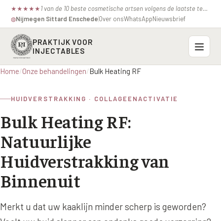
1 van de 10 beste cosmetische artsen volgens de laatste test van de consumentenbond.
★
★
★
★
★
Nijmegen
·
Sittard
·
Enschede
Over ons
WhatsApp
Nieuwsbrief
◍
PRAKTIJK VOOR
INJECTABLES
Home
/
Onze behandelingen
/
Bulk Heating RF
Probleemzones
HUIDVERSTRAKKING · COLLAGEENACTIVATIE
BOVENSTE GEZICHT
Onze behandelingen
Bulk Heating RF:
Voorhoofdsrimpels
INJECTABLES
Profielen
Natuurlijke
Fronsrimpel
Botox / anti-rimpel
VEROUDERING
Huidverstrakking van
Prijzen
Wenkbrauwen
Bocouture
Hangende Huid Profiel
Binnenuit
Kraaienpootjes
Azzalure
Contact
Extreme Huidverslapping Profiel
Hangende oogleden
Merkt u dat uw kaaklijn minder scherp is geworden?
Belotero
Structuur Verlies Profiel