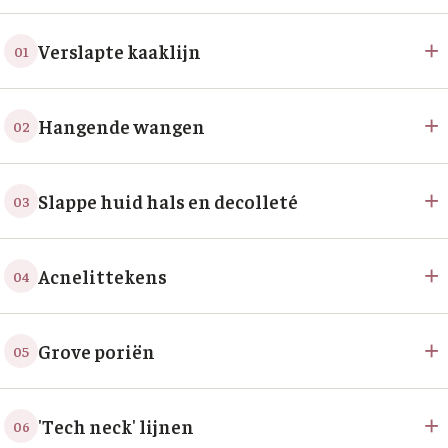
+
Verslapte kaaklijn
01
+
Hangende wangen
02
+
Slappe huid hals en decolleté
03
+
Acnelittekens
04
+
Grove poriën
05
+
'Tech neck' lijnen
06