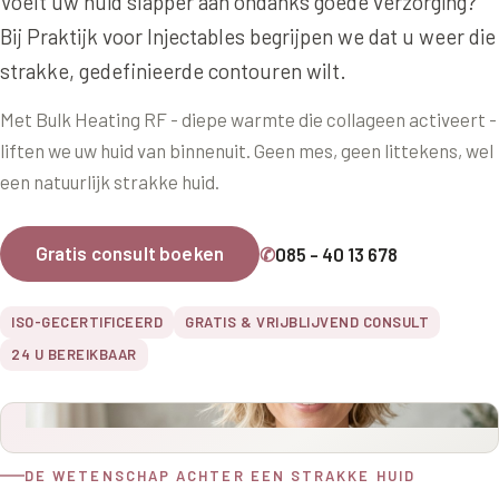
Voelt uw huid slapper aan ondanks goede verzorging?
Online boeken
Donkere kringen onder de ogen
Ellansé
Erfelijke Jowl Profiel
Bij Praktijk voor Injectables begrijpen we dat u weer die
Traangoot en wallen
◍
Nijmegen
◍
Sittard
◍
Enschede
Juvéderm Voluma
strakke, gedefinieerde contouren wilt.
HORMONAAL / METABOOL
085 40 13 678
Ingevallen slapen
Juvéderm Volux
Insuline Zwelling Profiel
Met Bulk Heating RF - diepe warmte die collageen activeert -
MIDDEN & MOND
liften we uw huid van binnenuit. Geen mes, geen littekens, wel
Juvéderm Volift
Menopauze Veroudering profiel
een natuurlijk strakke huid.
Lippen
Juvéderm Volbella
Stress Cortisol profiel
Nasolabiale plooi
Profhilo
Gratis consult boeken
✆
085 - 40 13 678
PCOS Huid profiel
Marionetlijnen
Prostrolane
HUIDPROBLEMEN
ISO-GECERTIFICEERD
GRATIS & VRIJBLIJVEND CONSULT
Mondhoeken
Radiesse
Overgevoelige Huid Profiel
24 U BEREIKBAAR
Verticale liplijntjes
Restylane
Chronische ontstekingsprofiel
Neus
Saypha Filler
LIFESTYLE / MODERN
Jukbeenderen
DE WETENSCHAP ACHTER EEN STRAKKE HUID
Saypha Volume
Instagram Gezicht Profiel