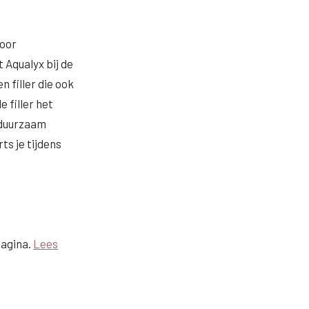
Door
 Aqualyx bij de
 filler die ook
 filler het
n duurzaam
ts je tijdens
pagina.
Lees