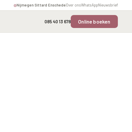
Nijmegen
·
Sittard
·
Enschede
Over ons
WhatsApp
Nieuwsbrief
◍
Online boeken
085 40 13 678
Overgevoelige Huid Profiel
Instagram Gezicht Profiel
rofiel
Chronische
Volume Verlies Profiel
ering
ontstekingsprofiel
Atletisch verouderings
profiel
fiel
Digitale Nek Profiel