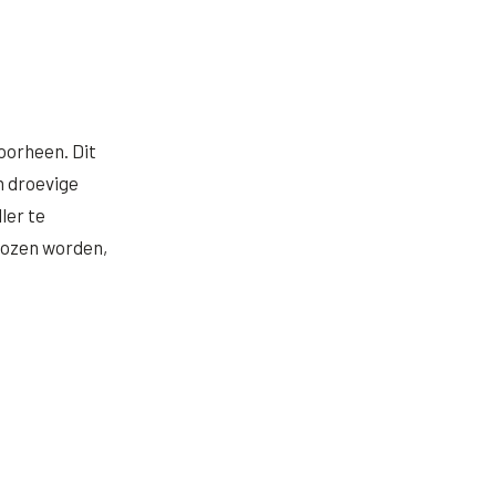
voorheen. Dit
n droevige
ler te
kozen worden,