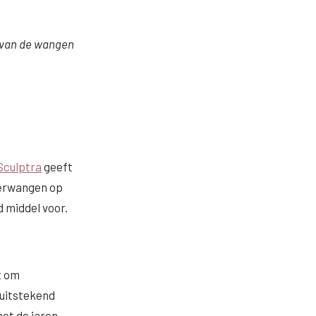
s van de wangen
Sculptra
geeft
terwangen op
 middel voor.
t om
 uitstekend
met de jaren