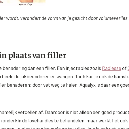
er wordt, verandert de vorm van je gezicht door volumeverlie
n plaats van filler
e benadering dan een filler. Een injectables zoals
Radiesse
of
orbeeld de jukbeenderen en wangen. Toch kun je ook de hams
er benaderen: door vet weg te halen. Aqualyx is daar een goed
namelijk vetcellen af. Daardoor is niet alleen een goed produc
n onderkin de lovehandles te behandelen, maar werkt het ook
ngen. In plaats van bovenin op te vullen, kun je ook vet, dat 