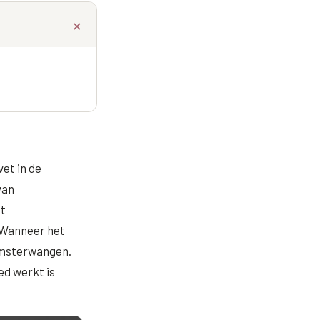
et in de
van
et
 Wanneer het
hamsterwangen.
ed werkt is