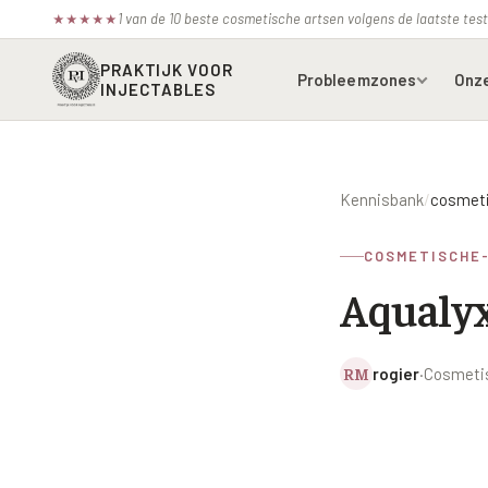
1 van de 10 beste cosmetische artsen volgens de laatste te
★
★
★
★
★
PRAKTIJK VOOR
Probleemzones
Onz
INJECTABLES
Voorhoofdsrimpels
Bot
Kennisbank
/
cosmeti
Fronsrimpel
Boc
COSMETISCHE
Wenkbrauwen
Azz
Aqualyx
Kraaienpootjes
Bel
Hangende oogleden
Ell
RM
rogier
·
Cosmetis
Donkere kringen onder de
Juv
ogen
Juv
Traangoot en wallen
Juv