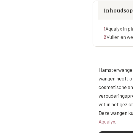
Ingevallen slapen
Juv
Inhoudsop
Prof
1
Aqualyx in pl
Pro
2
Vullen en w
Rad
Res
Say
Hamsterwangen d
Say
wangen heeft of
Say
cosmetische en 
verouderingspro
Scu
aan
vet in het gezi
Deze wangen kun
Sil
Aqualyx
.
Teo