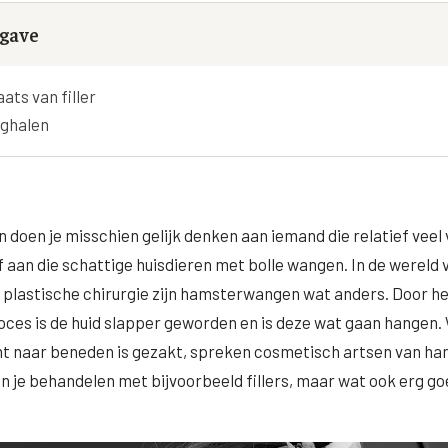
Alle behandelingen →
éderm Volbella
Bekijk alle zones →
gave
hilo
aats van filler
strolane
eghalen
iesse
tylane
pha Filler
oen je misschien gelijk denken aan iemand die relatief veel v
pha Volume
 aan die schattige huisdieren met bolle wangen. In de wereld 
pha Volume Plus
plastische chirurgie zijn hamsterwangen wat anders. Door h
ces is de huid slapper geworden en is deze wat gaan hangen.
lptra (collageen
maak)
cht naar beneden is gezakt, spreken cosmetisch artsen van 
 je behandelen met bijvoorbeeld fillers, maar wat ook erg go
houette Soft
syal Redensity