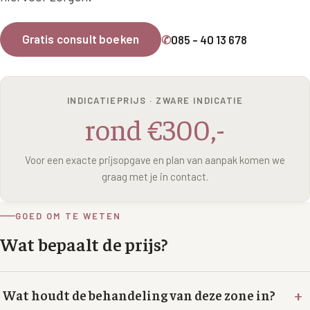
Wangen
Saypha Volume Plus
Volume Verlies Profiel
Gratis consult boeken
✆
085 - 40 13 678
CONTOUR & HALS
Sculptra (collageen aanmaak)
Atletisch verouderings profiel
Kaaklijn
Silhouette Soft
Digitale Nek Profiel
Hals
INDICATIEPRIJS · ZWARE INDICATIE
Teosyal Redensity
rond €300,-
Decolleté
HUID & AANVULLEND
Handen
Voor een exacte prijsopgave en plan van aanpak komen we
Epionce huidverzorging
graag met je in contact.
Rimpels
Peeling
Hyperpigmentatie
GOED OM TE WETEN
Plexr Soft Surgery
Wat bepaalt de prijs?
Overmatig zweten
PRP-behandeling
Kaalheid en haarverlies
RRS HA Eyes
+
Wat houdt de behandeling van deze zone in?
Bekijk alle zones →
Tretinoïne (vitamine A zuur) crème