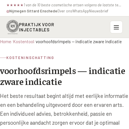
1 van de 10 beste cosmetische artsen volgens de laatste test van de consumentenbond.
★
★
★
★
★
Nijmegen
·
Sittard
·
Enschede
Over ons
WhatsApp
Nieuwsbrief
◍
PRAKTIJK VOOR
INJECTABLES
Home
/
Kostentool
/
voorhoofdsrimpels — indicatie zware indicatie
Probleemzones
KOSTENINSCHATTING
BOVENSTE GEZICHT
Onze behandelingen
voorhoofdsrimpels — indicatie
Voorhoofdsrimpels
INJECTABLES
Profielen
zware indicatie
Fronsrimpel
Botox / anti-rimpel
VEROUDERING
Prijzen
Wenkbrauwen
Het beste resultaat begint altijd met eerlijke informatie
Bocouture
Hangende Huid Profiel
en een behandeling uitgevoerd door een ervaren arts.
Kraaienpootjes
Azzalure
Contact
Extreme Huidverslapping Profiel
Een individueel advies, betrokkenheid, passie en
Hangende oogleden
Belotero
persoonlijke aandacht zorgen ervoor dat je optimaal
Structuur Verlies Profiel