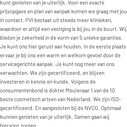
Online boeken
Donkere kringen onder de ogen
kunt genieten van je uiterlijk. Voor een exacte
Ellansé
Erfelijke Jowl Profiel
prijsopgave en plan van aanpak komen we graag met jou
Traangoot en wallen
◍
Nijmegen
◍
Sittard
◍
Enschede
Juvéderm Voluma
HORMONAAL / METABOOL
in contact. PVI bestaat uit steeds meer klinieken,
085 40 13 678
Ingevallen slapen
Juvéderm Volux
waardoor er altijd een vestiging is bij jou in de buurt. Wij
Insuline Zwelling Profiel
bieden je zekerheid in de vorm van 5 unieke garanties.
MIDDEN & MOND
Juvéderm Volift
Menopauze Veroudering profiel
Je kunt ons hier gerust aan houden. In de eerste plaats
Lippen
Juvéderm Volbella
Stress Cortisol profiel
ervaar je bij ons een warm en welkom gevoel door de
Nasolabiale plooi
servicegerichte aanpak. Je kunt nog meer van ons
Profhilo
PCOS Huid profiel
Marionetlijnen
verwachten. We zijn gecertificeerd, en blijven
Prostrolane
HUIDPROBLEMEN
investeren in kennis en kunde. Volgens de
Mondhoeken
Radiesse
Overgevoelige Huid Profiel
consumentenbond is dokter Meulenaar 1 van de 10
Verticale liplijntjes
beste cosmetisch artsen van Nederland. We zijn ISO-
Restylane
Chronische ontstekingsprofiel
gecertificeerd. En aangesloten bij de NVCG. Optimaal
Neus
Saypha Filler
LIFESTYLE / MODERN
kunnen genieten van je uiterlijk. Samen gaan wij
Jukbeenderen
Saypha Volume
Instagram Gezicht Profiel
hiervoor zorgen.