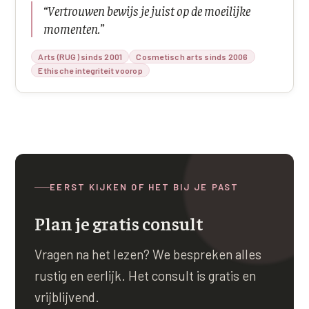
“
Vertrouwen bewijs je juist op de moeilijke
momenten.
”
Arts (RUG) sinds 2001
Cosmetisch arts sinds 2006
Ethische integriteit voorop
EERST KIJKEN OF HET BIJ JE PAST
Plan je gratis consult
Vragen na het lezen? We bespreken alles
rustig en eerlijk. Het consult is gratis en
vrijblijvend.