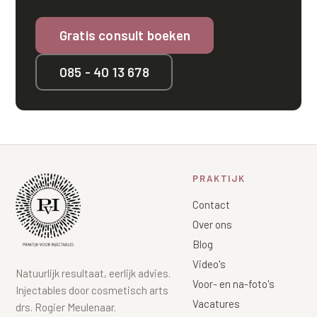
Gratis consult boeken
085 - 40 13 678
PRAKTIJK
Contact
Over ons
Blog
Video's
Natuurlijk resultaat, eerlijk advies.
Voor- en na-foto's
Injectables door cosmetisch arts
Vacatures
drs. Rogier Meulenaar.