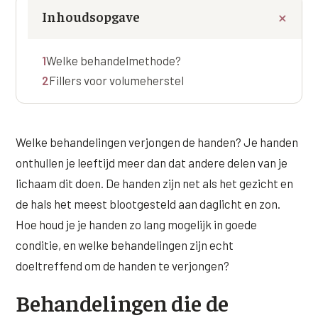
Online boeken
Donkere kringen onder de ogen
Ellansé
Inhoudsopgave
Erfelijke Jowl Profiel
Traangoot en wallen
◍
Nijmegen
◍
Sittard
◍
Enschede
Juvéderm Voluma
HORMONAAL / METABOOL
1
Welke behandelmethode?
085 40 13 678
Ingevallen slapen
Juvéderm Volux
Insuline Zwelling Profiel
2
Fillers voor volumeherstel
MIDDEN & MOND
Juvéderm Volift
Menopauze Veroudering profiel
Lippen
Juvéderm Volbella
Stress Cortisol profiel
Welke behandelingen verjongen de handen? Je handen
Nasolabiale plooi
Profhilo
onthullen je leeftijd meer dan dat andere delen van je
PCOS Huid profiel
Marionetlijnen
lichaam dit doen. De handen zijn net als het gezicht en
Prostrolane
HUIDPROBLEMEN
de hals het meest blootgesteld aan daglicht en zon.
Mondhoeken
Radiesse
Overgevoelige Huid Profiel
Hoe houd je je handen zo lang mogelijk in goede
Verticale liplijntjes
conditie, en welke behandelingen zijn echt
Restylane
Chronische ontstekingsprofiel
doeltreffend om de handen te verjongen?
Neus
Saypha Filler
LIFESTYLE / MODERN
Behandelingen die de
Jukbeenderen
Saypha Volume
Instagram Gezicht Profiel