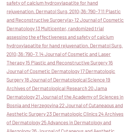
safety of calcium hydroxylapatite for hand
rejuvenation. Dermatol Surg. 2010;36:790–7
11 Plastic
and Reconstructive Surgery/a>
12 Journal of Cosmetic
Dermatology
13 Multicenter, randomized trial
assessing the effectiveness and safety of calcium
hydroxylapatite for hand rejuvenation. Dermatol Surg.
2010;36:790–7.
14 Journal of Cosmetic and Laser
Therapy
15 Plastic and Reconstructive Surgery
16
Journal of Cosmetic Dermatology
17 Dermatologic
Surgery
18 Journal of Dermatological Science
19
Archives of Dermatological Research
20 Jama
Dermatology
21 Journal of the Academy of Sciences in
Bosnia and Herzegovina
22 Journal of Cutaneaous and
Aesthetic Surgery
23 Dermatologic Clinics
24 Archives
of Dermatology
25 Advances in Dermatology and
Allergology
26 Journal of Cutaneous and Aesthetic