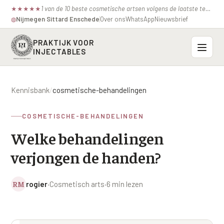
1 van de 10 beste cosmetische artsen volgens de laatste test van de consumentenbond.
★
★
★
★
★
Nijmegen
·
Sittard
·
Enschede
Over ons
WhatsApp
Nieuwsbrief
◍
PRAKTIJK VOOR
INJECTABLES
Probleemzones
Kennisbank
/
cosmetische-behandelingen
BOVENSTE GEZICHT
Onze behandelingen
COSMETISCHE-BEHANDELINGEN
Voorhoofdsrimpels
INJECTABLES
Welke behandelingen
Profielen
Fronsrimpel
Botox / anti-rimpel
verjongen de handen?
VEROUDERING
Prijzen
Wenkbrauwen
Bocouture
Hangende Huid Profiel
RM
rogier
·
Cosmetisch arts
·
6 min lezen
Kraaienpootjes
Azzalure
Contact
Extreme Huidverslapping Profiel
Hangende oogleden
Belotero
Structuur Verlies Profiel