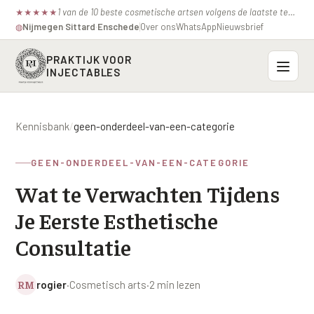
1 van de 10 beste cosmetische artsen volgens de laatste test van de consumentenbond.
★
★
★
★
★
Nijmegen
·
Sittard
·
Enschede
Over ons
WhatsApp
Nieuwsbrief
◍
PRAKTIJK VOOR
INJECTABLES
Probleemzones
Kennisbank
/
geen-onderdeel-van-een-categorie
BOVENSTE GEZICHT
Onze behandelingen
GEEN-ONDERDEEL-VAN-EEN-CATEGORIE
Voorhoofdsrimpels
INJECTABLES
Wat te Verwachten Tijdens
Profielen
Fronsrimpel
Botox / anti-rimpel
Je Eerste Esthetische
VEROUDERING
Prijzen
Wenkbrauwen
Bocouture
Consultatie
Hangende Huid Profiel
Kraaienpootjes
Azzalure
Contact
Extreme Huidverslapping Profiel
RM
rogier
·
Cosmetisch arts
·
2 min lezen
Hangende oogleden
Belotero
Structuur Verlies Profiel