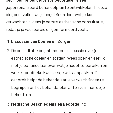
Wangen
gepersonaliseerd behandelplan te ontwikkelen. In deze
Saypha Volume Plus
Volume Verlies Profiel
blogpost zullen we je begeleiden door wat je kunt
CONTOUR & HALS
Sculptra (collageen aanmaak)
Atletisch verouderings profiel
verwachten tijdens je eerste esthetische consultatie,
Kaaklijn
Silhouette Soft
Digitale Nek Profiel
zodat je je voorbereid en geïnformeerd voelt.
Hals
Teosyal Redensity
Discussie van Doelen en Zorgen
Decolleté
HUID & AANVULLEND
De consultatie begint met een discussie over je
Handen
esthetische doelen en zorgen. Wees open en eerlijk
Epionce huidverzorging
met je behandelaar over wat je hoopt te bereiken en
Rimpels
Peeling
welke specifieke kwesties je wilt aanpakken. Dit
Hyperpigmentatie
gesprek helpt de behandelaar je verwachtingen te
Plexr Soft Surgery
begrijpen en het behandelplan af te stemmen op je
Overmatig zweten
PRP-behandeling
behoeften.
Kaalheid en haarverlies
RRS HA Eyes
Medische Geschiedenis en Beoordeling
Bekijk alle zones →
Tretinoïne (vitamine A zuur) crème