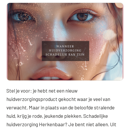
Online boeken
Donkere kringen onder de ogen
Ellansé
Erfelijke Jowl Profiel
Traangoot en wallen
◍
Nijmegen
◍
Sittard
◍
Enschede
Juvéderm Voluma
HORMONAAL / METABOOL
085 40 13 678
Ingevallen slapen
Juvéderm Volux
Insuline Zwelling Profiel
MIDDEN & MOND
Juvéderm Volift
Menopauze Veroudering profiel
Lippen
Juvéderm Volbella
Stress Cortisol profiel
Nasolabiale plooi
Profhilo
PCOS Huid profiel
Marionetlijnen
Prostrolane
HUIDPROBLEMEN
Mondhoeken
Radiesse
Overgevoelige Huid Profiel
Stel je voor: je hebt net een nieuw
Verticale liplijntjes
huidverzorgingsproduct gekocht waar je veel van
Restylane
Chronische ontstekingsprofiel
verwacht. Maar in plaats van de beloofde stralende
Neus
Saypha Filler
LIFESTYLE / MODERN
huid, krijg je rode, jeukende plekken. Schadelijke
Jukbeenderen
huidverzorging Herkenbaar? Je bent niet alleen. Uit
Saypha Volume
Instagram Gezicht Profiel