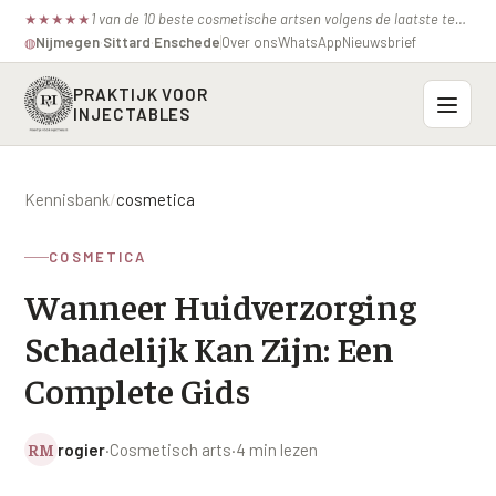
1 van de 10 beste cosmetische artsen volgens de laatste test van de consumentenbond.
★
★
★
★
★
Nijmegen
·
Sittard
·
Enschede
Over ons
WhatsApp
Nieuwsbrief
◍
PRAKTIJK VOOR
INJECTABLES
Probleemzones
Kennisbank
/
cosmetica
BOVENSTE GEZICHT
Onze behandelingen
COSMETICA
Voorhoofdsrimpels
INJECTABLES
Wanneer Huidverzorging
Profielen
Fronsrimpel
Botox / anti-rimpel
Schadelijk Kan Zijn: Een
VEROUDERING
Prijzen
Wenkbrauwen
Bocouture
Complete Gids
Hangende Huid Profiel
Kraaienpootjes
Azzalure
Contact
Extreme Huidverslapping Profiel
RM
rogier
·
Cosmetisch arts
·
4 min lezen
Hangende oogleden
Belotero
Structuur Verlies Profiel