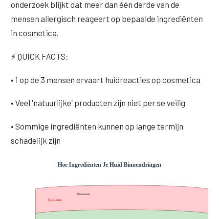
onderzoek blijkt dat meer dan één derde van de
Wangen
Saypha Volume Plus
Volume Verlies Profiel
mensen allergisch reageert op bepaalde ingrediënten
CONTOUR & HALS
in cosmetica.
Sculptra (collageen aanmaak)
Atletisch verouderings profiel
Kaaklijn
Silhouette Soft
Digitale Nek Profiel
⚡ QUICK FACTS:
Hals
Teosyal Redensity
• 1 op de 3 mensen ervaart huidreacties op cosmetica
Decolleté
HUID & AANVULLEND
• Veel 'natuurlijke' producten zijn niet per se veilig
Handen
Epionce huidverzorging
• Sommige ingrediënten kunnen op lange termijn
Rimpels
Peeling
schadelijk zijn
Hyperpigmentatie
Plexr Soft Surgery
Overmatig zweten
PRP-behandeling
Kaalheid en haarverlies
RRS HA Eyes
Bekijk alle zones →
Tretinoïne (vitamine A zuur) crème