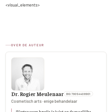
<visual_elements>
OVER DE AUTEUR
Dr. Rogier Meulenaar
BIG 79054408901
Cosmetisch arts · enige behandelaar
“
Vertrouwen bewijs je juist op de moeilijke