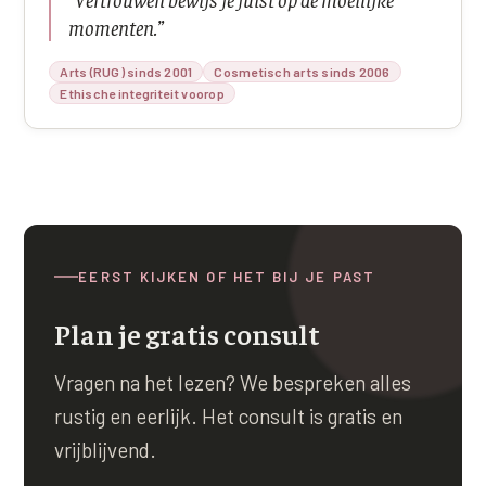
momenten.
”
Arts (RUG) sinds 2001
Cosmetisch arts sinds 2006
Ethische integriteit voorop
EERST KIJKEN OF HET BIJ JE PAST
Plan je gratis consult
Vragen na het lezen? We bespreken alles
rustig en eerlijk. Het consult is gratis en
vrijblijvend.