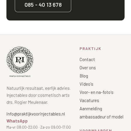
085 - 40 13 678
PRAKTIJK
Contact
Over ons
Blog
Video's
Natuurlijk resultaat, eerlijk advies.
Voor- en na-foto's
Injectables door cosmetisch arts
Vacatures
drs. Rogier Meulenaar.
Aanmelding
info@praktijkvoorinjectables.nl
ambassadeur of model
WhatsApp
Ma-vr 08:00-22:00 · Za-zo 09:00-17:00
VOORWAARDEN