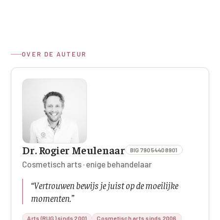
OVER DE AUTEUR
Dr. Rogier Meulenaar
BIG 79054408901
Cosmetisch arts · enige behandelaar
“
Vertrouwen bewijs je juist op de moeilijke
momenten.
”
Arts (RUG) sinds 2001
Cosmetisch arts sinds 2006