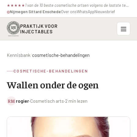
1 van de 10 beste cosmetische artsen volgens de laatste test van de consumentenbond.
★
★
★
★
★
Nijmegen
·
Sittard
·
Enschede
Over ons
WhatsApp
Nieuwsbrief
◍
PRAKTIJK VOOR
INJECTABLES
Probleemzones
Kennisbank
/
cosmetische-behandelingen
BOVENSTE GEZICHT
Onze behandelingen
COSMETISCHE-BEHANDELINGEN
Voorhoofdsrimpels
INJECTABLES
Wallen onder de ogen
Profielen
Fronsrimpel
Botox / anti-rimpel
VEROUDERING
Prijzen
Wenkbrauwen
RM
rogier
·
Cosmetisch arts
·
2 min lezen
Bocouture
Hangende Huid Profiel
Kraaienpootjes
Azzalure
Contact
Extreme Huidverslapping Profiel
Hangende oogleden
Belotero
Structuur Verlies Profiel