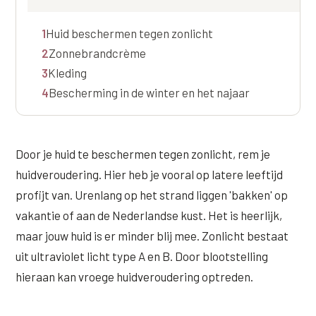
Online boeken
Donkere kringen onder de ogen
Ellansé
Erfelijke Jowl Profiel
1
Huid beschermen tegen zonlicht
Traangoot en wallen
◍
Nijmegen
◍
Sittard
◍
Enschede
Juvéderm Voluma
HORMONAAL / METABOOL
2
Zonnebrandcrème
085 40 13 678
Ingevallen slapen
Juvéderm Volux
3
Kleding
Insuline Zwelling Profiel
4
Bescherming in de winter en het najaar
MIDDEN & MOND
Juvéderm Volift
Menopauze Veroudering profiel
Lippen
Juvéderm Volbella
Stress Cortisol profiel
Nasolabiale plooi
Door je huid te beschermen tegen zonlicht, rem je
Profhilo
PCOS Huid profiel
huidveroudering. Hier heb je vooral op latere leeftijd
Marionetlijnen
Prostrolane
HUIDPROBLEMEN
profijt van. Urenlang op het strand liggen 'bakken' op
Mondhoeken
vakantie of aan de Nederlandse kust. Het is heerlijk,
Radiesse
Overgevoelige Huid Profiel
maar jouw huid is er minder blij mee. Zonlicht bestaat
Verticale liplijntjes
Restylane
Chronische ontstekingsprofiel
uit ultraviolet licht type A en B. Door blootstelling
Neus
hieraan kan vroege huidveroudering optreden.
Saypha Filler
LIFESTYLE / MODERN
Jukbeenderen
Saypha Volume
Instagram Gezicht Profiel