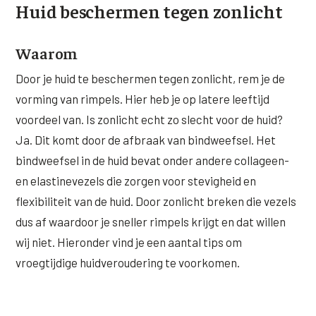
Huid beschermen tegen zonlicht
Wangen
Saypha Volume Plus
Volume Verlies Profiel
CONTOUR & HALS
Sculptra (collageen aanmaak)
Atletisch verouderings profiel
Waarom
Kaaklijn
Door je huid te beschermen tegen zonlicht, rem je de
Silhouette Soft
Digitale Nek Profiel
Hals
vorming van rimpels. Hier heb je op latere leeftijd
Teosyal Redensity
voordeel van. Is zonlicht echt zo slecht voor de huid?
Decolleté
Ja. Dit komt door de afbraak van bindweefsel. Het
HUID & AANVULLEND
Handen
bindweefsel in de huid bevat onder andere collageen-
Epionce huidverzorging
en elastinevezels die zorgen voor stevigheid en
Rimpels
Peeling
flexibiliteit van de huid. Door zonlicht breken die vezels
Hyperpigmentatie
dus af waardoor je sneller rimpels krijgt en dat willen
Plexr Soft Surgery
wij niet. Hieronder vind je een aantal tips om
Overmatig zweten
PRP-behandeling
vroegtijdige huidveroudering te voorkomen.
Kaalheid en haarverlies
RRS HA Eyes
Bekijk alle zones →
Tretinoïne (vitamine A zuur) crème