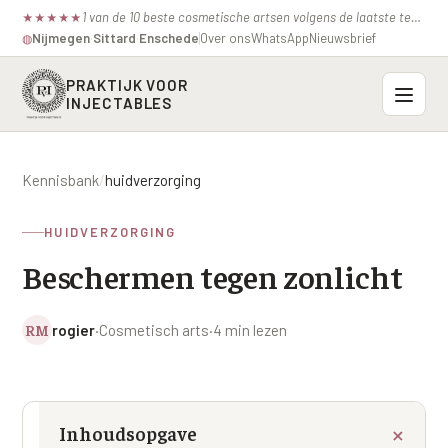
1 van de 10 beste cosmetische artsen volgens de laatste test van de consumentenbond.
★
★
★
★
★
Nijmegen
·
Sittard
·
Enschede
Over ons
WhatsApp
Nieuwsbrief
◍
PRAKTIJK VOOR
INJECTABLES
Probleemzones
Kennisbank
/
huidverzorging
BOVENSTE GEZICHT
Onze behandelingen
HUIDVERZORGING
Voorhoofdsrimpels
INJECTABLES
Beschermen tegen zonlicht
Profielen
Fronsrimpel
Botox / anti-rimpel
VEROUDERING
Prijzen
Wenkbrauwen
RM
rogier
·
Cosmetisch arts
·
4 min lezen
Bocouture
Hangende Huid Profiel
Kraaienpootjes
Azzalure
Contact
Extreme Huidverslapping Profiel
Hangende oogleden
Belotero
Structuur Verlies Profiel
Inhoudsopgave