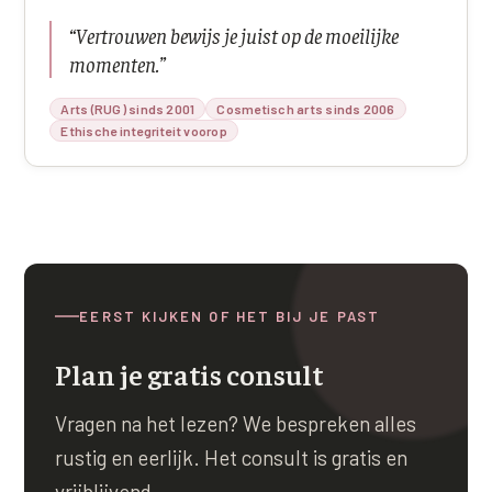
“
Vertrouwen bewijs je juist op de moeilijke
momenten.
”
Arts (RUG) sinds 2001
Cosmetisch arts sinds 2006
Ethische integriteit voorop
EERST KIJKEN OF HET BIJ JE PAST
Plan je gratis consult
Vragen na het lezen? We bespreken alles
rustig en eerlijk. Het consult is gratis en
vrijblijvend.