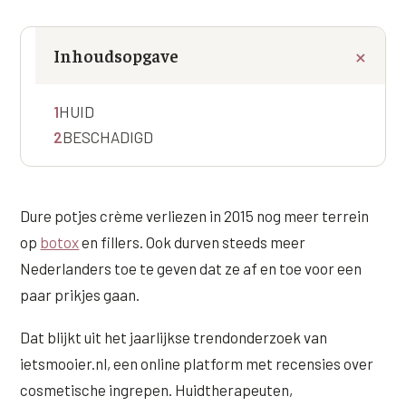
Online boeken
Donkere kringen onder de ogen
Ellansé
Erfelijke Jowl Profiel
Traangoot en wallen
◍
Nijmegen
◍
Sittard
◍
Enschede
Juvéderm Voluma
Inhoudsopgave
HORMONAAL / METABOOL
085 40 13 678
Ingevallen slapen
Juvéderm Volux
Insuline Zwelling Profiel
1
HUID
MIDDEN & MOND
Juvéderm Volift
Menopauze Veroudering profiel
2
BESCHADIGD
Lippen
Juvéderm Volbella
Stress Cortisol profiel
Nasolabiale plooi
Profhilo
PCOS Huid profiel
Dure potjes crème verliezen in 2015 nog meer terrein
Marionetlijnen
Prostrolane
op
botox
en fillers. Ook durven steeds meer
HUIDPROBLEMEN
Nederlanders toe te geven dat ze af en toe voor een
Mondhoeken
Radiesse
Overgevoelige Huid Profiel
paar prikjes gaan.
Verticale liplijntjes
Restylane
Chronische ontstekingsprofiel
Dat blijkt uit het jaarlijkse trendonderzoek van
Neus
Saypha Filler
LIFESTYLE / MODERN
ietsmooier.nl, een online platform met recensies over
Jukbeenderen
cosmetische ingrepen. Huidtherapeuten,
Saypha Volume
Instagram Gezicht Profiel