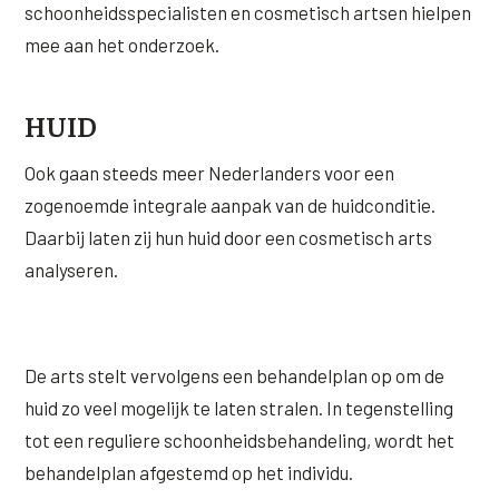
schoonheidsspecialisten en cosmetisch artsen hielpen
Wangen
Saypha Volume Plus
Volume Verlies Profiel
mee aan het onderzoek.
CONTOUR & HALS
Sculptra (collageen aanmaak)
Atletisch verouderings profiel
Kaaklijn
HUID
Silhouette Soft
Digitale Nek Profiel
Hals
Teosyal Redensity
Ook gaan steeds meer Nederlanders voor een
Decolleté
zogenoemde integrale aanpak van de huidconditie.
HUID & AANVULLEND
Daarbij laten zij hun huid door een cosmetisch arts
Handen
Epionce huidverzorging
analyseren.
Rimpels
Peeling
Hyperpigmentatie
Plexr Soft Surgery
De arts stelt vervolgens een behandelplan op om de
Overmatig zweten
PRP-behandeling
huid zo veel mogelijk te laten stralen. In tegenstelling
Kaalheid en haarverlies
tot een reguliere schoonheidsbehandeling, wordt het
RRS HA Eyes
behandelplan afgestemd op het individu.
Bekijk alle zones →
Tretinoïne (vitamine A zuur) crème