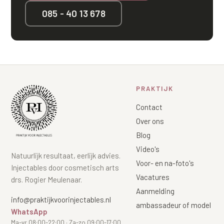
085 - 40 13 678
PRAKTIJK
Contact
Over ons
Blog
Video's
Natuurlijk resultaat, eerlijk advies.
Voor- en na-foto's
Injectables door cosmetisch arts
Vacatures
drs. Rogier Meulenaar.
Aanmelding
info@praktijkvoorinjectables.nl
ambassadeur of model
WhatsApp
Ma-vr 08:00-22:00 · Za-zo 09:00-17:00