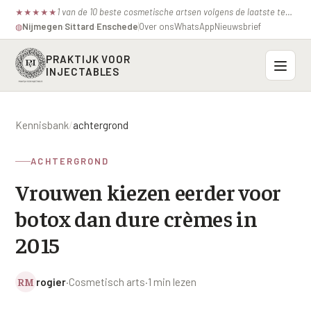
1 van de 10 beste cosmetische artsen volgens de laatste test van de consumentenbond.
★
★
★
★
★
Nijmegen
·
Sittard
·
Enschede
Over ons
WhatsApp
Nieuwsbrief
◍
PRAKTIJK VOOR
INJECTABLES
Probleemzones
Kennisbank
/
achtergrond
BOVENSTE GEZICHT
Onze behandelingen
ACHTERGROND
Voorhoofdsrimpels
INJECTABLES
Vrouwen kiezen eerder voor
Profielen
Fronsrimpel
Botox / anti-rimpel
botox dan dure crèmes in
VEROUDERING
Prijzen
Wenkbrauwen
Bocouture
2015
Hangende Huid Profiel
Kraaienpootjes
Azzalure
Contact
Extreme Huidverslapping Profiel
RM
rogier
·
Cosmetisch arts
·
1 min lezen
Hangende oogleden
Belotero
Structuur Verlies Profiel