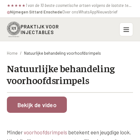
1 van de 10 beste cosmetische artsen volgens de laatste test van de consumentenbond.
★
★
★
★
★
Nijmegen
·
Sittard
·
Enschede
Over ons
WhatsApp
Nieuwsbrief
◍
PRAKTIJK VOOR
INJECTABLES
Probleemzones
Home
/
Natuurlijke behandeling voorhoofdsrimpels
BOVENSTE GEZICHT
Natuurlijke behandeling
Onze behandelingen
Voorhoofdsrimpels
voorhoofdsrimpels
INJECTABLES
Profielen
Fronsrimpel
Botox / anti-rimpel
VEROUDERING
Prijzen
Wenkbrauwen
Bekijk de video
Bocouture
Hangende Huid Profiel
Kraaienpootjes
Azzalure
Contact
Extreme Huidverslapping Profiel
Hangende oogleden
Belotero
Minder
voorhoofdsrimpels
betekent een jeugdige look.
Structuur Verlies Profiel