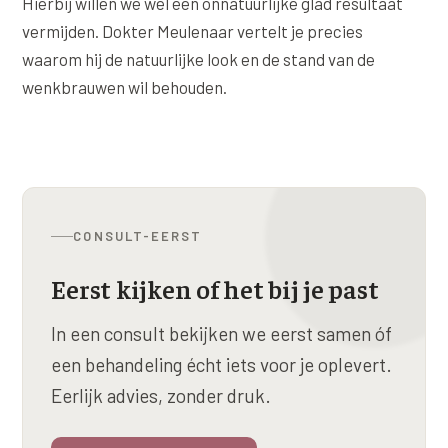
Hierbij willen we wel een onnatuurlijke glad resultaat
Online boeken
Donkere kringen onder de ogen
Ellansé
Erfelijke Jowl Profiel
vermijden. Dokter Meulenaar vertelt je precies
Traangoot en wallen
◍
Nijmegen
◍
Sittard
◍
Enschede
Juvéderm Voluma
waarom hij de natuurlijke look en de stand van de
HORMONAAL / METABOOL
wenkbrauwen wil behouden.
085 40 13 678
Ingevallen slapen
Juvéderm Volux
Insuline Zwelling Profiel
MIDDEN & MOND
Juvéderm Volift
Menopauze Veroudering profiel
Lippen
Juvéderm Volbella
Stress Cortisol profiel
Nasolabiale plooi
Profhilo
PCOS Huid profiel
CONSULT-EERST
Marionetlijnen
Prostrolane
HUIDPROBLEMEN
Eerst kijken of het bij je past
Mondhoeken
Radiesse
Overgevoelige Huid Profiel
In een consult bekijken we eerst samen óf
Verticale liplijntjes
Restylane
Chronische ontstekingsprofiel
een behandeling écht iets voor je oplevert.
Neus
Saypha Filler
Eerlijk advies, zonder druk.
LIFESTYLE / MODERN
Jukbeenderen
Saypha Volume
Instagram Gezicht Profiel