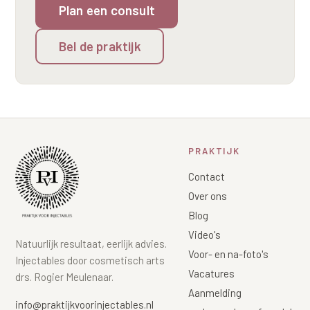
Plan een consult
Wangen
Saypha Volume Plus
Volume Verlies Profiel
CONTOUR & HALS
Bel de praktijk
Sculptra (collageen aanmaak)
Atletisch verouderings profiel
Kaaklijn
Silhouette Soft
Digitale Nek Profiel
Hals
Teosyal Redensity
Decolleté
HUID & AANVULLEND
PRAKTIJK
Handen
Epionce huidverzorging
Contact
Rimpels
Peeling
Over ons
Hyperpigmentatie
Blog
Plexr Soft Surgery
Video's
Overmatig zweten
Natuurlijk resultaat, eerlijk advies.
PRP-behandeling
Voor- en na-foto's
Injectables door cosmetisch arts
Kaalheid en haarverlies
Vacatures
drs. Rogier Meulenaar.
RRS HA Eyes
Aanmelding
Bekijk alle zones →
info@praktijkvoorinjectables.nl
Tretinoïne (vitamine A zuur) crème