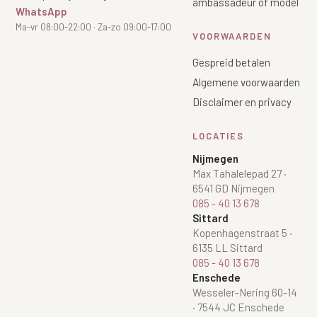
ambassadeur of model
WhatsApp
XL Hair
Ma-vr 08:00-22:00 · Za-zo 09:00-17:00
VOORWAARDEN
Alle behandelingen →
Gespreid betalen
Algemene voorwaarden
Disclaimer en privacy
LOCATIES
Nijmegen
Max Tahalelepad 27
·
6541 GD Nijmegen
085 - 40 13 678
Sittard
Kopenhagenstraat 5
·
6135 LL Sittard
085 - 40 13 678
Enschede
Wesseler-Nering 60-14
·
7544 JC Enschede