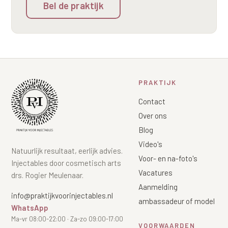
Bel de praktijk
Wangen
Saypha Volume Plus
Volume Verlies Profiel
CONTOUR & HALS
Sculptra (collageen aanmaak)
Atletisch verouderings profiel
Kaaklijn
Silhouette Soft
Digitale Nek Profiel
Hals
Teosyal Redensity
PRAKTIJK
Decolleté
HUID & AANVULLEND
Contact
Handen
Over ons
Epionce huidverzorging
Blog
Rimpels
Peeling
Video's
Natuurlijk resultaat, eerlijk advies.
Hyperpigmentatie
Voor- en na-foto's
Plexr Soft Surgery
Injectables door cosmetisch arts
Vacatures
drs. Rogier Meulenaar.
Overmatig zweten
PRP-behandeling
Aanmelding
info@praktijkvoorinjectables.nl
Kaalheid en haarverlies
ambassadeur of model
RRS HA Eyes
WhatsApp
Ma-vr 08:00-22:00 · Za-zo 09:00-17:00
Bekijk alle zones →
VOORWAARDEN
Tretinoïne (vitamine A zuur) crème