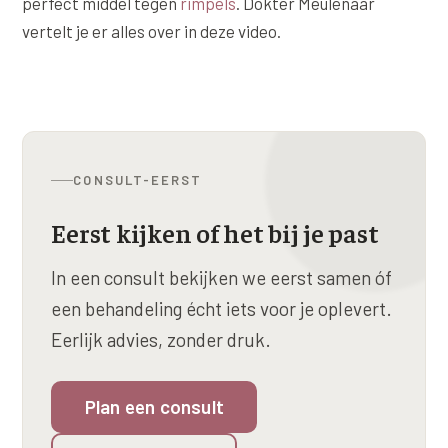
perfect middel tegen
rimpels
. Dokter Meulenaar
Online boeken
Donkere kringen onder de ogen
Ellansé
Erfelijke Jowl Profiel
vertelt je er alles over in deze video.
Traangoot en wallen
◍
Nijmegen
◍
Sittard
◍
Enschede
Juvéderm Voluma
HORMONAAL / METABOOL
085 40 13 678
Ingevallen slapen
Juvéderm Volux
Insuline Zwelling Profiel
MIDDEN & MOND
Juvéderm Volift
Menopauze Veroudering profiel
Lippen
CONSULT-EERST
Juvéderm Volbella
Stress Cortisol profiel
Nasolabiale plooi
Profhilo
Eerst kijken of het bij je past
PCOS Huid profiel
Marionetlijnen
Prostrolane
HUIDPROBLEMEN
In een consult bekijken we eerst samen óf
Mondhoeken
een behandeling écht iets voor je oplevert.
Radiesse
Overgevoelige Huid Profiel
Eerlijk advies, zonder druk.
Verticale liplijntjes
Restylane
Chronische ontstekingsprofiel
Neus
Saypha Filler
LIFESTYLE / MODERN
Plan een consult
Jukbeenderen
Saypha Volume
Instagram Gezicht Profiel