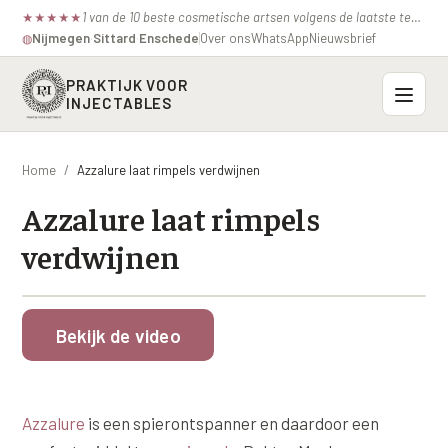
1 van de 10 beste cosmetische artsen volgens de laatste test van de consumentenbond.
★
★
★
★
★
Nijmegen
·
Sittard
·
Enschede
Over ons
WhatsApp
Nieuwsbrief
◍
PRAKTIJK VOOR
INJECTABLES
Probleemzones
Home
/
Azzalure laat rimpels verdwijnen
BOVENSTE GEZICHT
Azzalure laat rimpels
Onze behandelingen
Voorhoofdsrimpels
verdwijnen
INJECTABLES
Profielen
Fronsrimpel
Botox / anti-rimpel
VEROUDERING
Prijzen
Wenkbrauwen
Bekijk de video
Bocouture
Hangende Huid Profiel
Kraaienpootjes
Azzalure
Contact
Extreme Huidverslapping Profiel
Hangende oogleden
Belotero
Azzalure
is een spierontspanner en daardoor een
Structuur Verlies Profiel