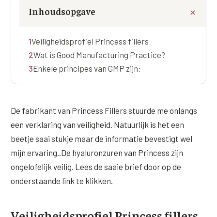
Online boeken
Donkere kringen onder de ogen
Ellansé
Inhoudsopgave
Erfelijke Jowl Profiel
Traangoot en wallen
◍
Nijmegen
◍
Sittard
◍
Enschede
Juvéderm Voluma
HORMONAAL / METABOOL
1
Veiligheidsprofiel Princess fillers
085 40 13 678
Ingevallen slapen
Juvéderm Volux
Insuline Zwelling Profiel
2
Wat is Good Manufacturing Practice?
MIDDEN & MOND
Juvéderm Volift
3
Enkele principes van GMP zijn:
Menopauze Veroudering profiel
Lippen
Juvéderm Volbella
Stress Cortisol profiel
Nasolabiale plooi
Profhilo
De fabrikant van Princess Fillers stuurde me onlangs
PCOS Huid profiel
Marionetlijnen
een verklaring van veiligheid. Natuurlijk is het een
Prostrolane
HUIDPROBLEMEN
beetje saai stukje maar de informatie bevestigt wel
Mondhoeken
Radiesse
Overgevoelige Huid Profiel
mijn ervaring..De hyaluronzuren van Princess zijn
Verticale liplijntjes
ongelofelijk veilig. Lees de saaie brief door op de
Restylane
Chronische ontstekingsprofiel
onderstaande link te klikken.
Neus
Saypha Filler
LIFESTYLE / MODERN
Jukbeenderen
Saypha Volume
Instagram Gezicht Profiel
Veiligheidsprofiel Princess fillers