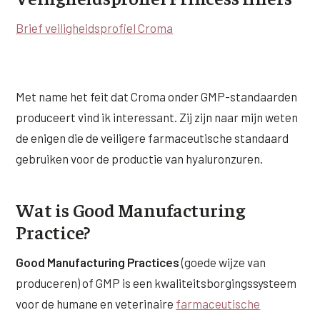
Wangen
Saypha Volume Plus
Volume Verlies Profiel
Brief veiligheidsprofiel Croma
CONTOUR & HALS
Sculptra (collageen aanmaak)
Atletisch verouderings profiel
Kaaklijn
Silhouette Soft
Digitale Nek Profiel
Met name het feit dat Croma onder GMP-standaarden
Hals
Teosyal Redensity
produceert vind ik interessant. Zij zijn naar mijn weten
Decolleté
de enigen die de veiligere farmaceutische standaard
HUID & AANVULLEND
gebruiken voor de productie van hyaluronzuren.
Handen
Epionce huidverzorging
Rimpels
Peeling
Wat is Good Manufacturing
Hyperpigmentatie
Practice?
Plexr Soft Surgery
Overmatig zweten
PRP-behandeling
Good Manufacturing Practices
(goede wijze van
Kaalheid en haarverlies
produceren) of GMP is een kwaliteitsborgingssysteem
RRS HA Eyes
voor de humane en veterinaire
farmaceutische
Bekijk alle zones →
Tretinoïne (vitamine A zuur) crème