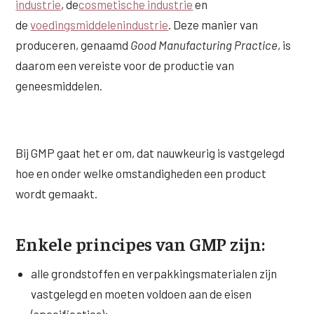
industrie
, de
cosmetische industrie
en
de
voedingsmiddelenindustrie
. Deze manier van
XL Hair
produceren, genaamd
Good Manufacturing Practice
, is
Alle behandelingen →
daarom een vereiste voor de productie van
geneesmiddelen.
Bij GMP gaat het er om, dat nauwkeurig is vastgelegd
hoe en onder welke omstandigheden een product
wordt gemaakt.
Enkele principes van GMP zijn:
alle grondstoffen en verpakkingsmaterialen zijn
vastgelegd en moeten voldoen aan de eisen