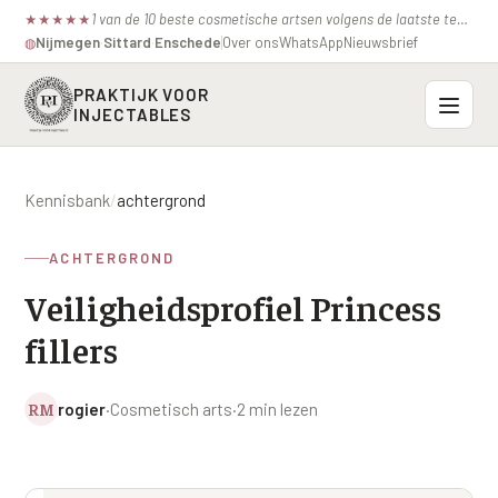
1 van de 10 beste cosmetische artsen volgens de laatste test van de consumentenbond.
★
★
★
★
★
Nijmegen
·
Sittard
·
Enschede
Over ons
WhatsApp
Nieuwsbrief
◍
PRAKTIJK VOOR
INJECTABLES
Probleemzones
Kennisbank
/
achtergrond
BOVENSTE GEZICHT
Onze behandelingen
ACHTERGROND
Voorhoofdsrimpels
INJECTABLES
Veiligheidsprofiel Princess
Profielen
Fronsrimpel
Botox / anti-rimpel
fillers
VEROUDERING
Prijzen
Wenkbrauwen
Bocouture
Hangende Huid Profiel
RM
rogier
·
Cosmetisch arts
·
2 min lezen
Kraaienpootjes
Azzalure
Contact
Extreme Huidverslapping Profiel
Hangende oogleden
Belotero
Structuur Verlies Profiel