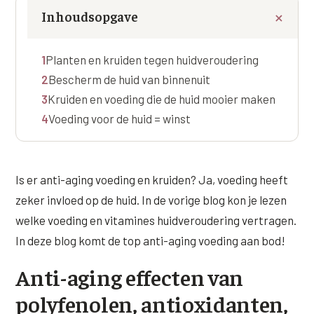
Online boeken
Donkere kringen onder de ogen
Ellansé
Inhoudsopgave
Erfelijke Jowl Profiel
Traangoot en wallen
◍
Nijmegen
◍
Sittard
◍
Enschede
Juvéderm Voluma
HORMONAAL / METABOOL
1
Planten en kruiden tegen huidveroudering
085 40 13 678
Ingevallen slapen
Juvéderm Volux
Insuline Zwelling Profiel
2
Bescherm de huid van binnenuit
MIDDEN & MOND
Juvéderm Volift
3
Kruiden en voeding die de huid mooier maken
Menopauze Veroudering profiel
4
Voeding voor de huid = winst
Lippen
Juvéderm Volbella
Stress Cortisol profiel
Nasolabiale plooi
Profhilo
PCOS Huid profiel
Marionetlijnen
Is er anti-aging voeding en kruiden? Ja, voeding heeft
Prostrolane
HUIDPROBLEMEN
zeker invloed op de huid. In de vorige blog kon je lezen
Mondhoeken
Radiesse
Overgevoelige Huid Profiel
welke voeding en vitamines huidveroudering vertragen.
Verticale liplijntjes
In deze blog komt de top anti-aging voeding aan bod!
Restylane
Chronische ontstekingsprofiel
Neus
Anti-aging effecten van
Saypha Filler
LIFESTYLE / MODERN
Jukbeenderen
polyfenolen, antioxidanten,
Saypha Volume
Instagram Gezicht Profiel