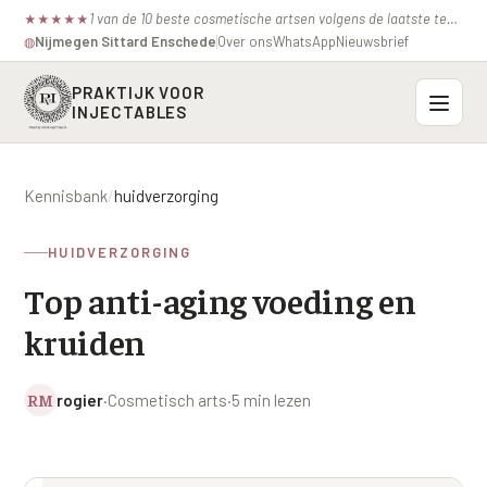
1 van de 10 beste cosmetische artsen volgens de laatste test van de consumentenbond.
★
★
★
★
★
Nijmegen
·
Sittard
·
Enschede
Over ons
WhatsApp
Nieuwsbrief
◍
PRAKTIJK VOOR
INJECTABLES
Probleemzones
Kennisbank
/
huidverzorging
BOVENSTE GEZICHT
Onze behandelingen
HUIDVERZORGING
Voorhoofdsrimpels
INJECTABLES
Top anti-aging voeding en
Profielen
Fronsrimpel
Botox / anti-rimpel
kruiden
VEROUDERING
Prijzen
Wenkbrauwen
Bocouture
Hangende Huid Profiel
RM
rogier
·
Cosmetisch arts
·
5 min lezen
Kraaienpootjes
Azzalure
Contact
Extreme Huidverslapping Profiel
Hangende oogleden
Belotero
Structuur Verlies Profiel