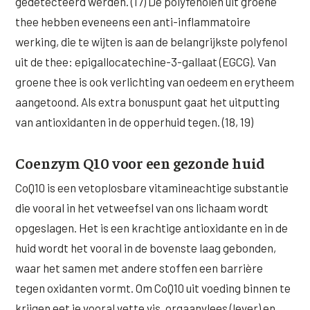
gedetecteerd werden. (17) De polyfenolen uit groene
thee hebben eveneens een anti-inflammatoire
werking, die te wijten is aan de belangrijkste polyfenol
uit de thee: epigallocatechine-3-gallaat (EGCG). Van
groene thee is ook verlichting van oedeem en erytheem
aangetoond. Als extra bonuspunt gaat het uitputting
van antioxidanten in de opperhuid tegen. (18, 19)
Coenzym Q10 voor een gezonde huid
CoQ10 is een vetoplosbare vitamineachtige substantie
die vooral in het vetweefsel van ons lichaam wordt
opgeslagen. Het is een krachtige antioxidante en in de
huid wordt het vooral in de bovenste laag gebonden,
waar het samen met andere stoffen een barrière
tegen oxidanten vormt. Om CoQ10 uit voeding binnen te
krijgen eet je vooral vette vis, orgaanvlees (lever) en