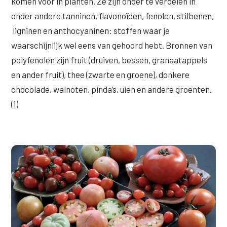
komen voor in planten. Ze zijn onder te verdelen in
onder andere tanninen, flavonoïden, fenolen, stilbenen,
XL Hair
ligninen en anthocyaninen: stoffen waar je
Alle behandelingen →
waarschijnlijk wel eens van gehoord hebt. Bronnen van
polyfenolen zijn fruit (druiven, bessen, granaatappels
en ander fruit), thee (zwarte en groene), donkere
chocolade, walnoten, pinda’s, uien en andere groenten.
(1)