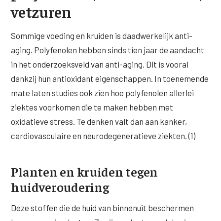
vetzuren
Wangen
Saypha Volume Plus
Volume Verlies Profiel
CONTOUR & HALS
Sculptra (collageen aanmaak)
Atletisch verouderings profiel
Sommige voeding en kruiden is daadwerkelijk anti-
Kaaklijn
aging. Polyfenolen hebben sinds tien jaar de aandacht
Silhouette Soft
Digitale Nek Profiel
in het onderzoeksveld van anti-aging. Dit is vooral
Hals
Teosyal Redensity
dankzij hun antioxidant eigenschappen. In toenemende
Decolleté
mate laten studies ook zien hoe polyfenolen allerlei
HUID & AANVULLEND
ziektes voorkomen die te maken hebben met
Handen
Epionce huidverzorging
oxidatieve stress. Te denken valt dan aan kanker,
Rimpels
cardiovasculaire en neurodegeneratieve ziekten. (1)
Peeling
Hyperpigmentatie
Plexr Soft Surgery
Planten en kruiden tegen
Overmatig zweten
PRP-behandeling
huidveroudering
Kaalheid en haarverlies
RRS HA Eyes
Deze stoffen die de huid van binnenuit beschermen
Bekijk alle zones →
Tretinoïne (vitamine A zuur) crème