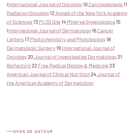
I
International Journal of Oncology
10
Carcinogenesis
11
Radiation Oncology
12
Annals of the New York Academy
of Sciences
13
PLOS One
14
Minerva Gynecologica
15
I
International Journal of Dermatology
16
Cancer
Letters
17
Photochemistry and Photobiology
18
Dermatologic Surgery
19
International Journal of
Oncology
20
Journal of Investigative Dermatology
21
Biofactors
22
Free Radical Biology & Medicine
23
American Journal of Clinical Nutrition
24
Journal of
the American Academy of Dermatology
OVER DE AUTEUR