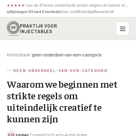
1 van de 10 beste cosmetische artsen volgens de laatste test van de consumentenbond.
★
★
★
★
★
Nijmegen
·
Sittard
·
Enschede
Over ons
WhatsApp
Nieuwsbrief
◍
PRAKTIJK VOOR
INJECTABLES
Probleemzones
Kennisbank
/
geen-onderdeel-van-een-categorie
BOVENSTE GEZICHT
Onze behandelingen
GEEN-ONDERDEEL-VAN-EEN-CATEGORIE
Voorhoofdsrimpels
INJECTABLES
Waarom we beginnen met
Profielen
Fronsrimpel
Botox / anti-rimpel
strikte regels om
VEROUDERING
Prijzen
Wenkbrauwen
Bocouture
uiteindelijk creatief te
Hangende Huid Profiel
Kraaienpootjes
Azzalure
kunnen zijn
Contact
Extreme Huidverslapping Profiel
Hangende oogleden
Belotero
Structuur Verlies Profiel
RM
rogier
·
Cosmetisch arts
·
4 min lezen