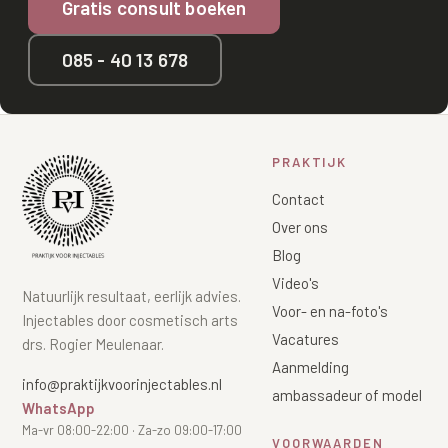
Gratis consult boeken
085 - 40 13 678
PRAKTIJK
Contact
Over ons
Blog
Video's
Natuurlijk resultaat, eerlijk advies.
Voor- en na-foto's
Injectables door cosmetisch arts
Vacatures
drs. Rogier Meulenaar.
Aanmelding
info@praktijkvoorinjectables.nl
ambassadeur of model
WhatsApp
Ma-vr 08:00-22:00 · Za-zo 09:00-17:00
VOORWAARDEN