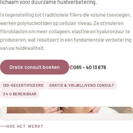
lichaam voor duurzame huidverbetering.
Online boeken
Donkere kringen onder de ogen
Ellansé
Erfelijke Jowl Profiel
Traangoot en wallen
In tegenstelling tot traditionele fillers die volume toevoegen,
◍
Nijmegen
◍
Sittard
◍
Enschede
Juvéderm Voluma
HORMONAAL / METABOOL
werken polynucleotiden op cellulair niveau. Ze stimuleren
085 40 13 678
Ingevallen slapen
Juvéderm Volux
Insuline Zwelling Profiel
fibroblasten om meer collageen, elastine en hyaluronzuur te
produceren, wat resulteert in een fundamentele verbetering
MIDDEN & MOND
Juvéderm Volift
Menopauze Veroudering profiel
van uw huidkwaliteit.
Lippen
Juvéderm Volbella
Stress Cortisol profiel
Nasolabiale plooi
Profhilo
Gratis consult boeken
✆
085 - 40 13 678
PCOS Huid profiel
Marionetlijnen
Prostrolane
HUIDPROBLEMEN
ISO-GECERTIFICEERD
GRATIS & VRIJBLIJVEND CONSULT
Mondhoeken
Radiesse
Overgevoelige Huid Profiel
24 U BEREIKBAAR
Verticale liplijntjes
Restylane
Chronische ontstekingsprofiel
Neus
Saypha Filler
LIFESTYLE / MODERN
Jukbeenderen
HOE HET WERKT
Saypha Volume
Instagram Gezicht Profiel