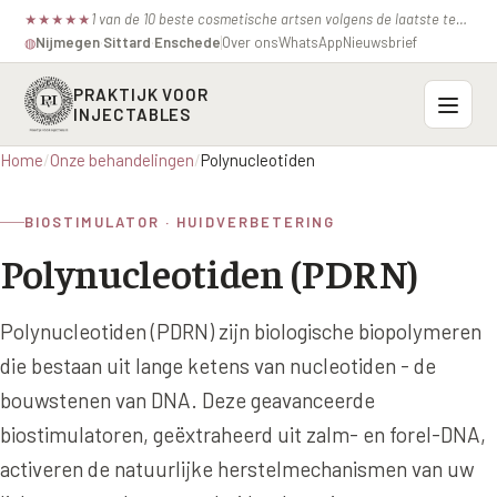
1 van de 10 beste cosmetische artsen volgens de laatste test van de consumentenbond.
★
★
★
★
★
Nijmegen
·
Sittard
·
Enschede
Over ons
WhatsApp
Nieuwsbrief
◍
PRAKTIJK VOOR
INJECTABLES
Home
/
Onze behandelingen
/
Polynucleotiden
Probleemzones
BIOSTIMULATOR · HUIDVERBETERING
BOVENSTE GEZICHT
Onze behandelingen
Polynucleotiden (PDRN)
Voorhoofdsrimpels
INJECTABLES
Profielen
Fronsrimpel
Botox / anti-rimpel
Polynucleotiden (PDRN) zijn biologische biopolymeren
VEROUDERING
Prijzen
Wenkbrauwen
die bestaan uit lange ketens van nucleotiden - de
Bocouture
Hangende Huid Profiel
bouwstenen van DNA. Deze geavanceerde
Kraaienpootjes
Azzalure
Contact
Extreme Huidverslapping Profiel
biostimulatoren, geëxtraheerd uit zalm- en forel-DNA,
Hangende oogleden
Belotero
activeren de natuurlijke herstelmechanismen van uw
Structuur Verlies Profiel