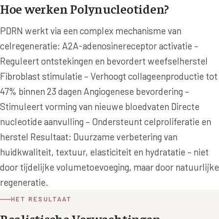
Hoe werken Polynucleotiden?
Wangen
Saypha Volume Plus
Volume Verlies Profiel
CONTOUR & HALS
PDRN werkt via een complex mechanisme van
Sculptra (collageen aanmaak)
Atletisch verouderings profiel
celregeneratie: A2A-adenosinereceptor activatie –
Kaaklijn
Silhouette Soft
Digitale Nek Profiel
Reguleert ontstekingen en bevordert weefselherstel
Hals
Fibroblast stimulatie – Verhoogt collageenproductie tot
Teosyal Redensity
Decolleté
47% binnen 23 dagen Angiogenese bevordering –
HUID & AANVULLEND
Stimuleert vorming van nieuwe bloedvaten Directe
Handen
Epionce huidverzorging
nucleotide aanvulling – Ondersteunt celproliferatie en
Rimpels
Peeling
herstel Resultaat: Duurzame verbetering van
Hyperpigmentatie
huidkwaliteit, textuur, elasticiteit en hydratatie – niet
Plexr Soft Surgery
door tijdelijke volumetoevoeging, maar door natuurlijke
Overmatig zweten
PRP-behandeling
regeneratie.
Kaalheid en haarverlies
RRS HA Eyes
HET RESULTAAT
Bekijk alle zones →
Realistische Verwachtingen
Tretinoïne (vitamine A zuur) crème