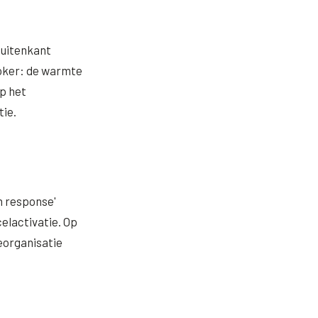
 buitenkant
ooker: de warmte
op het
tie.
n response'
elactivatie. Op
eorganisatie