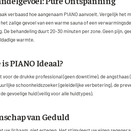
ndelgevoel: Pure Ontspanning
vaak verbaasd hoe aangenaam PIANO aanvoelt. Vergelijk het m
 het zalige gevoel van een warme sauna of een verwarmingsd
. De behandeling duurt 20-30 minuten per zone. Geen pijn, g
eldadige warmte.
 is PIANO Ideaal?
t voor de drukke professional (geen downtime), de angsthaas (
tuurlijke schoonheidszoeker (geleidelijke verbetering), de pre
de gevoelige huid (veilig voor alle huidtypes).
nschap van Geduld
 uw lichaam, niet ertegen. Het stimuleert uw eigen regener