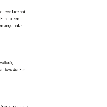
et een luxe hot
eken op een
een ongemak -
volledig
ventieve denker
atieve processen