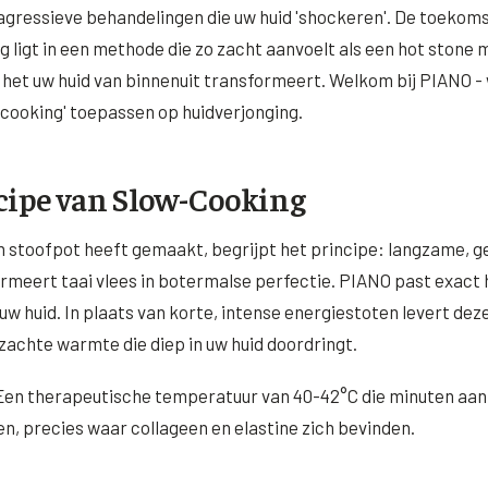
 agressieve behandelingen die uw huid 'shockeren'. De toekom
g ligt in een methode die zo zacht aanvoelt als een hot stone
t het uw huid van binnenuit transformeert. Welkom bij PIANO -
-cooking' toepassen op huidverjonging.
cipe van Slow-Cooking
n stoofpot heeft gemaakt, begrijpt het principe: langzame, g
meert taai vlees in botermalse perfectie. PIANO past exact 
uw huid. In plaats van korte, intense energiestoten levert dez
 zachte warmte die diep in uw huid doordringt.
Een therapeutische temperatuur van 40-42°C die minuten aan
en, precies waar collageen en elastine zich bevinden.