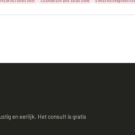
rts (RUG) sinds 2001
Cosmetisch arts sinds 2006
Ethische integriteit vo
tig en eerlijk. Het consult is gratis