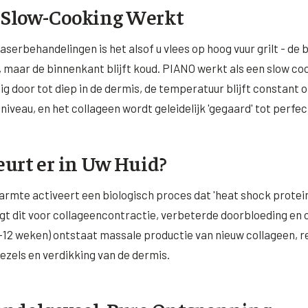
Slow-Cooking Werkt
 laserbehandelingen is het alsof u vlees op hoog vuur grilt - de
, maar de binnenkant blijft koud. PIANO werkt als een slow c
ig door tot diep in de dermis, de temperatuur blijft constant 
iveau, en het collageen wordt geleidelijk 'gegaard' tot perfec
urt er in Uw Huid?
rmte activeert een biologisch proces dat 'heat shock protei
rgt dit voor collageencontractie, verbeterde doorbloeding en c
6-12 weken) ontstaat massale productie van nieuw collageen, r
vezels en verdikking van de dermis.