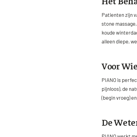
Het Beha
Patienten zijn 
stone massage,
koude winterdag
alleen diepe, w
Voor Wie
PIANO is perfec
pijnloos), de na
(begin vroeg) en 
De Wete
PIANO werkt met