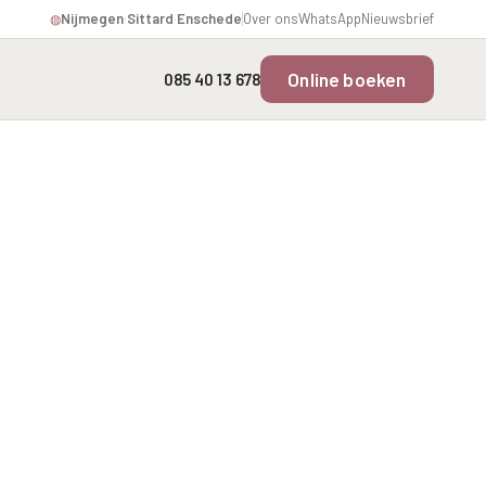
Nijmegen
·
Sittard
·
Enschede
Over ons
WhatsApp
Nieuwsbrief
◍
Online boeken
085 40 13 678
Overgevoelige Huid Profiel
Instagram Gezicht Profiel
rofiel
Chronische
Volume Verlies Profiel
ering
ontstekingsprofiel
Atletisch verouderings
profiel
fiel
Digitale Nek Profiel