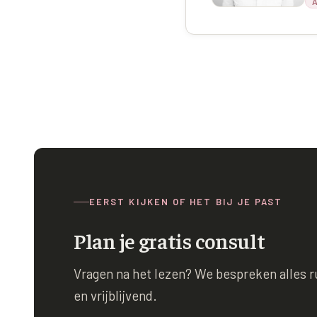
A
EERST KIJKEN OF HET BIJ JE PAST
Plan je gratis consult
Vragen na het lezen? We bespreken alles rus
en vrijblijvend.