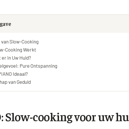
Alle behandelingen →
éderm Volbella
Bekijk alle zones →
hilo
gave
strolane
iesse
e van Slow-Cooking
w-Cooking Werkt
tylane
 er in Uw Huid?
pha Filler
lgevoel: Pure Ontspanning
pha Volume
PIANO Ideaal?
hap van Geduld
pha Volume Plus
lptra (collageen
maak)
houette Soft
 Slow-cooking voor uw hu
syal Redensity