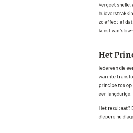
Vergeet snelle,
huidverstrakkin
zo effectief da
kunst van 'slow
Het Prin
Iedereen die ee
warmte transfor
principe toe op 
een langdurige,
Het resultaat? 
diepere huidlag