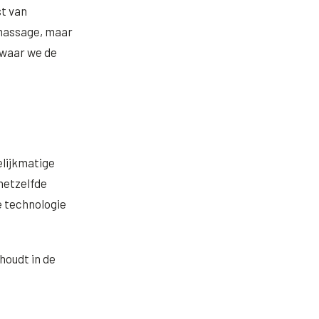
st van
 massage, maar
 waar we de
elijkmatige
hetzelfde
e technologie
houdt in de