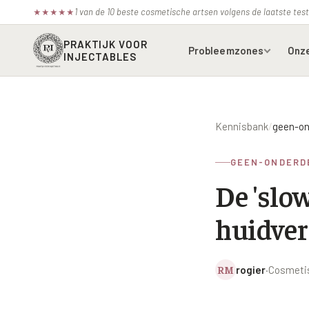
1 van de 10 beste cosmetische artsen volgens de laatste te
★
★
★
★
★
PRAKTIJK VOOR
Probleemzones
Onz
INJECTABLES
Voorhoofdsrimpels
Bot
Kennisbank
/
geen-on
Fronsrimpel
Boc
GEEN-ONDERD
Wenkbrauwen
Azz
De 'slo
Kraaienpootjes
Bel
huidve
Hangende oogleden
Ell
Donkere kringen onder de
Juv
ogen
RM
rogier
·
Cosmetis
Juv
Traangoot en wallen
Juv