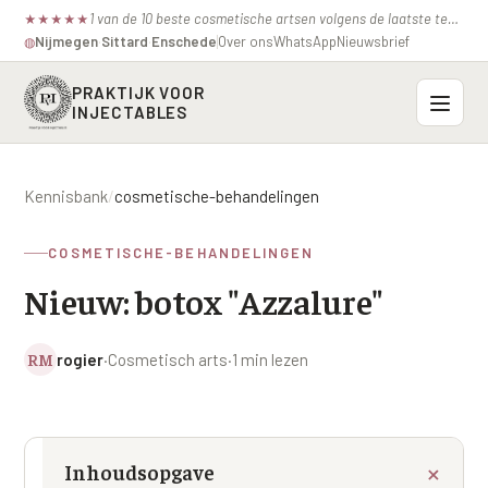
1 van de 10 beste cosmetische artsen volgens de laatste test van de consumentenbond.
★
★
★
★
★
Nijmegen
·
Sittard
·
Enschede
Over ons
WhatsApp
Nieuwsbrief
◍
PRAKTIJK VOOR
INJECTABLES
Probleemzones
Kennisbank
/
cosmetische-behandelingen
BOVENSTE GEZICHT
Onze behandelingen
COSMETISCHE-BEHANDELINGEN
Voorhoofdsrimpels
INJECTABLES
Nieuw: botox "Azzalure"
Profielen
Fronsrimpel
Botox / anti-rimpel
VEROUDERING
Prijzen
Wenkbrauwen
RM
rogier
·
Cosmetisch arts
·
1 min lezen
Bocouture
Hangende Huid Profiel
Kraaienpootjes
Azzalure
Contact
Extreme Huidverslapping Profiel
Hangende oogleden
Belotero
Structuur Verlies Profiel
Inhoudsopgave