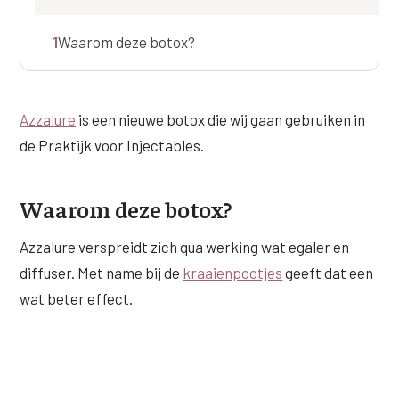
Online boeken
Donkere kringen onder de ogen
Ellansé
Erfelijke Jowl Profiel
1
Waarom deze botox?
Traangoot en wallen
◍
Nijmegen
◍
Sittard
◍
Enschede
Juvéderm Voluma
HORMONAAL / METABOOL
085 40 13 678
Ingevallen slapen
Juvéderm Volux
Insuline Zwelling Profiel
MIDDEN & MOND
Azzalure
is een nieuwe botox die wij gaan gebruiken in
Juvéderm Volift
Menopauze Veroudering profiel
de Praktijk voor Injectables.
Lippen
Juvéderm Volbella
Stress Cortisol profiel
Nasolabiale plooi
Profhilo
Waarom deze botox?
PCOS Huid profiel
Marionetlijnen
Prostrolane
HUIDPROBLEMEN
Azzalure verspreidt zich qua werking wat egaler en
Mondhoeken
diffuser. Met name bij de
kraaienpootjes
geeft dat een
Radiesse
Overgevoelige Huid Profiel
wat beter effect.
Verticale liplijntjes
Restylane
Chronische ontstekingsprofiel
Neus
Saypha Filler
LIFESTYLE / MODERN
Jukbeenderen
Saypha Volume
Instagram Gezicht Profiel