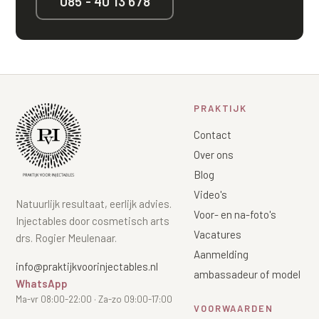
085 - 40 13 678
PRAKTIJK
Contact
Over ons
Blog
Video's
Natuurlijk resultaat, eerlijk advies.
Voor- en na-foto's
Injectables door cosmetisch arts
Vacatures
drs. Rogier Meulenaar.
Aanmelding
info@praktijkvoorinjectables.nl
ambassadeur of model
WhatsApp
Ma-vr 08:00-22:00 · Za-zo 09:00-17:00
VOORWAARDEN