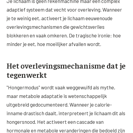
Je lichaam is geen rekenmachine maar een complex
adaptief systeem dat vecht voor overleving. Wanneer
XL Hair
je te weinig eet, activeert je lichaam eeuwenoude
Alle behandelingen →
overlevingsmechanismen die gewichtsverlies
blokkeren en vaak omkeren. De tragische ironie: hoe
minder je eet, hoe moeilijker afvallen wordt.
Het overlevingsmechanisme dat je
tegenwerkt
"Hongermodus" wordt vaak weggewuifd als mythe,
maar metabole adaptatie is wetenschappelijk
uitgebreid gedocumenteerd. Wanneer je calorie-
inname drastisch daalt, interpreteert je lichaam dit als
hongersnood. Het activeert een cascade van
hormonale en metabole veranderingen die bedoeld zijn