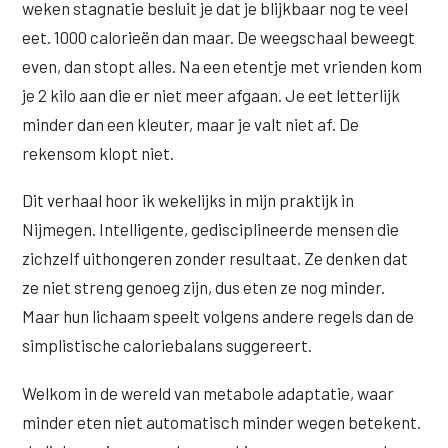
weken stagnatie besluit je dat je blijkbaar nog te veel
Wangen
Saypha Volume Plus
Volume Verlies Profiel
eet. 1000 calorieën dan maar. De weegschaal beweegt
CONTOUR & HALS
even, dan stopt alles. Na een etentje met vrienden kom
Sculptra (collageen aanmaak)
Atletisch verouderings profiel
je 2 kilo aan die er niet meer afgaan. Je eet letterlijk
Kaaklijn
Silhouette Soft
Digitale Nek Profiel
minder dan een kleuter, maar je valt niet af. De
Hals
rekensom klopt niet.
Teosyal Redensity
Decolleté
HUID & AANVULLEND
Dit verhaal hoor ik wekelijks in mijn praktijk in
Handen
Nijmegen. Intelligente, gedisciplineerde mensen die
Epionce huidverzorging
zichzelf uithongeren zonder resultaat. Ze denken dat
Rimpels
Peeling
ze niet streng genoeg zijn, dus eten ze nog minder.
Hyperpigmentatie
Maar hun lichaam speelt volgens andere regels dan de
Plexr Soft Surgery
simplistische caloriebalans suggereert.
Overmatig zweten
PRP-behandeling
Kaalheid en haarverlies
Welkom in de wereld van metabole adaptatie, waar
RRS HA Eyes
minder eten niet automatisch minder wegen betekent.
Bekijk alle zones →
Tretinoïne (vitamine A zuur) crème