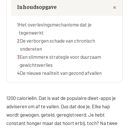
Online boeken
Donkere kringen onder de ogen
Ellansé
Inhoudsopgave
Erfelijke Jowl Profiel
Traangoot en wallen
◍
Nijmegen
◍
Sittard
◍
Enschede
Juvéderm Voluma
HORMONAAL / METABOOL
1
Het overlevingsmechanisme dat je
085 40 13 678
Ingevallen slapen
Juvéderm Volux
Insuline Zwelling Profiel
tegenwerkt
MIDDEN & MOND
Juvéderm Volift
2
De verborgen schade van chronisch
Menopauze Veroudering profiel
ondereten
Lippen
Juvéderm Volbella
Stress Cortisol profiel
3
Een slimmere strategie voor duurzaam
Nasolabiale plooi
Profhilo
gewichtsverlies
PCOS Huid profiel
4
De nieuwe realiteit van gezond afvallen
Marionetlijnen
Prostrolane
HUIDPROBLEMEN
Mondhoeken
Radiesse
Overgevoelige Huid Profiel
Verticale liplijntjes
1200 calorieën. Dat is wat de populaire dieet-apps je
Restylane
Chronische ontstekingsprofiel
adviseren om af te vallen. Dus dat doe je. Elke hap
Neus
Saypha Filler
LIFESTYLE / MODERN
wordt gewogen, geteld, geregistreerd. Je hebt
Jukbeenderen
constant honger maar dat hoort erbij, toch? Na twee
Saypha Volume
Instagram Gezicht Profiel