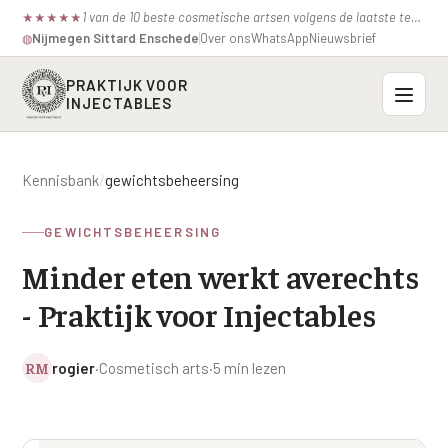
1 van de 10 beste cosmetische artsen volgens de laatste test van de consumentenbond.
★
★
★
★
★
Nijmegen
·
Sittard
·
Enschede
Over ons
WhatsApp
Nieuwsbrief
◍
PRAKTIJK VOOR
INJECTABLES
Probleemzones
Kennisbank
/
gewichtsbeheersing
BOVENSTE GEZICHT
Onze behandelingen
GEWICHTSBEHEERSING
Voorhoofdsrimpels
INJECTABLES
Minder eten werkt averechts
Profielen
Fronsrimpel
Botox / anti-rimpel
- Praktijk voor Injectables
VEROUDERING
Prijzen
Wenkbrauwen
Bocouture
Hangende Huid Profiel
RM
rogier
·
Cosmetisch arts
·
5 min lezen
Kraaienpootjes
Azzalure
Contact
Extreme Huidverslapping Profiel
Hangende oogleden
Belotero
Structuur Verlies Profiel