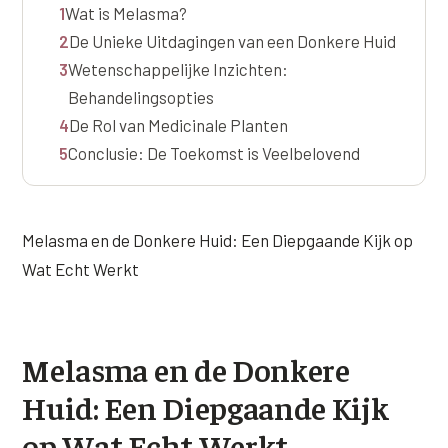
1
Wat is Melasma?
Wangen
Saypha Volume Plus
Volume Verlies Profiel
2
De Unieke Uitdagingen van een Donkere Huid
CONTOUR & HALS
3
Wetenschappelijke Inzichten:
Sculptra (collageen aanmaak)
Atletisch verouderings profiel
Kaaklijn
Behandelingsopties
Silhouette Soft
Digitale Nek Profiel
4
De Rol van Medicinale Planten
Hals
5
Conclusie: De Toekomst is Veelbelovend
Teosyal Redensity
Decolleté
HUID & AANVULLEND
Handen
Epionce huidverzorging
Melasma en de Donkere Huid: Een Diepgaande Kijk op
Rimpels
Wat Echt Werkt
Peeling
Hyperpigmentatie
Plexr Soft Surgery
Overmatig zweten
Melasma en de Donkere
PRP-behandeling
Kaalheid en haarverlies
Huid: Een Diepgaande Kijk
RRS HA Eyes
Bekijk alle zones →
op Wat Echt Werkt
Tretinoïne (vitamine A zuur) crème