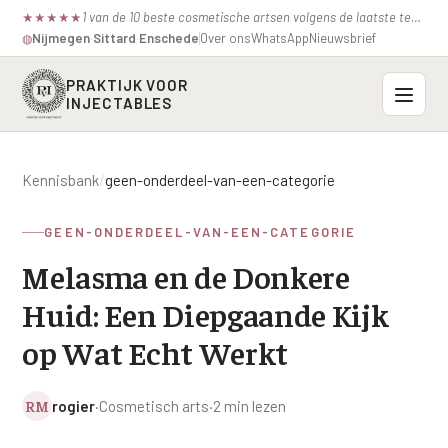
1 van de 10 beste cosmetische artsen volgens de laatste test van de consumentenbond.
★
★
★
★
★
Nijmegen
·
Sittard
·
Enschede
Over ons
WhatsApp
Nieuwsbrief
◍
PRAKTIJK VOOR
INJECTABLES
Probleemzones
Kennisbank
/
geen-onderdeel-van-een-categorie
BOVENSTE GEZICHT
Onze behandelingen
GEEN-ONDERDEEL-VAN-EEN-CATEGORIE
Voorhoofdsrimpels
INJECTABLES
Melasma en de Donkere
Profielen
Fronsrimpel
Botox / anti-rimpel
Huid: Een Diepgaande Kijk
VEROUDERING
Prijzen
Wenkbrauwen
Bocouture
op Wat Echt Werkt
Hangende Huid Profiel
Kraaienpootjes
Azzalure
Contact
Extreme Huidverslapping Profiel
RM
rogier
·
Cosmetisch arts
·
2 min lezen
Hangende oogleden
Belotero
Structuur Verlies Profiel