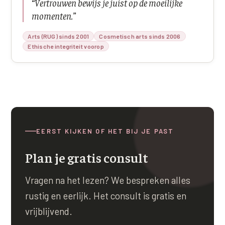
“
Vertrouwen bewijs je juist op de moeilijke
momenten.
”
Arts (RUG) sinds 2001
Cosmetisch arts sinds 2006
Ethische integriteit voorop
EERST KIJKEN OF HET BIJ JE PAST
Plan je gratis consult
Vragen na het lezen? We bespreken alles
rustig en eerlijk. Het consult is gratis en
vrijblijvend.