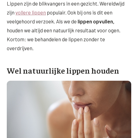
Lippen zijn de blikvangers in een gezicht. Wereldwijd
Wangen
Saypha Volume Plus
Volume Verlies Profiel
zijn
vollere lippen
populair. Ook bij ons is dit een
CONTOUR & HALS
veelgehoord verzoek. Als we de
lippen opvullen,
Sculptra (collageen aanmaak)
Atletisch verouderings profiel
Kaaklijn
houden we altijd een natuurlijk resultaat voor ogen.
Silhouette Soft
Digitale Nek Profiel
Kortom: we behandelen de lippen zonder te
Hals
Teosyal Redensity
overdrijven.
Decolleté
HUID & AANVULLEND
Wel natuurlijke lippen houden
Handen
Epionce huidverzorging
Rimpels
Peeling
Hyperpigmentatie
Plexr Soft Surgery
Overmatig zweten
PRP-behandeling
Kaalheid en haarverlies
RRS HA Eyes
Bekijk alle zones →
Tretinoïne (vitamine A zuur) crème