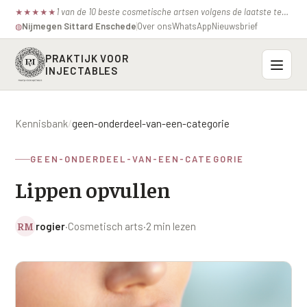
1 van de 10 beste cosmetische artsen volgens de laatste test van de consumentenbond.
★
★
★
★
★
Nijmegen
·
Sittard
·
Enschede
Over ons
WhatsApp
Nieuwsbrief
◍
PRAKTIJK VOOR
INJECTABLES
Probleemzones
Kennisbank
/
geen-onderdeel-van-een-categorie
BOVENSTE GEZICHT
Onze behandelingen
GEEN-ONDERDEEL-VAN-EEN-CATEGORIE
Voorhoofdsrimpels
INJECTABLES
Lippen opvullen
Profielen
Fronsrimpel
Botox / anti-rimpel
VEROUDERING
Prijzen
Wenkbrauwen
RM
rogier
·
Cosmetisch arts
·
2 min lezen
Bocouture
Hangende Huid Profiel
Kraaienpootjes
Azzalure
Contact
Extreme Huidverslapping Profiel
Hangende oogleden
Belotero
Structuur Verlies Profiel