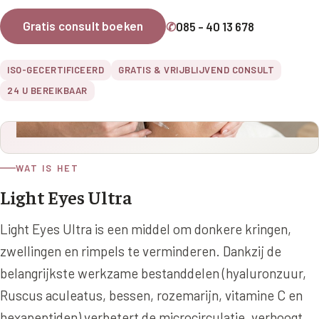
Online boeken
Donkere kringen onder de ogen
Ellansé
Erfelijke Jowl Profiel
Gratis consult boeken
✆
085 - 40 13 678
Traangoot en wallen
◍
Nijmegen
◍
Sittard
◍
Enschede
Juvéderm Voluma
HORMONAAL / METABOOL
085 40 13 678
Ingevallen slapen
Juvéderm Volux
ISO-GECERTIFICEERD
GRATIS & VRIJBLIJVEND CONSULT
Insuline Zwelling Profiel
24 U BEREIKBAAR
MIDDEN & MOND
Juvéderm Volift
Menopauze Veroudering profiel
Lippen
Juvéderm Volbella
Stress Cortisol profiel
Nasolabiale plooi
Profhilo
PCOS Huid profiel
WAT IS HET
Marionetlijnen
Prostrolane
Light Eyes Ultra
HUIDPROBLEMEN
Mondhoeken
Radiesse
Overgevoelige Huid Profiel
Light Eyes Ultra is een middel om donkere kringen,
Verticale liplijntjes
Restylane
zwellingen en rimpels te verminderen. Dankzij de
Chronische ontstekingsprofiel
Neus
belangrijkste werkzame bestanddelen (hyaluronzuur,
Saypha Filler
LIFESTYLE / MODERN
Ruscus aculeatus, bessen, rozemarijn, vitamine C en
Jukbeenderen
Saypha Volume
Instagram Gezicht Profiel
hexapeptiden) verbetert de microcirculatie, verhoogt