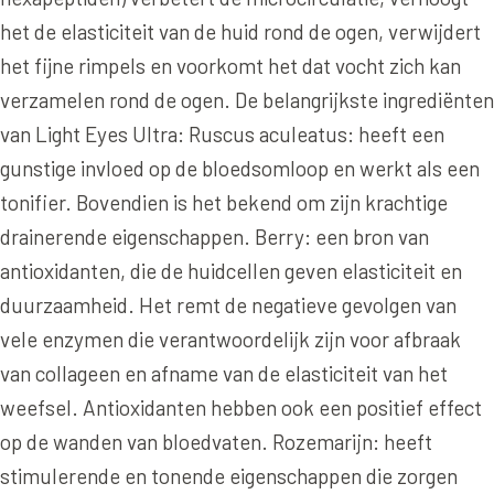
Wangen
het de elasticiteit van de huid rond de ogen, verwijdert
Saypha Volume Plus
Volume Verlies Profiel
het fijne rimpels en voorkomt het dat vocht zich kan
CONTOUR & HALS
Sculptra (collageen aanmaak)
Atletisch verouderings profiel
verzamelen rond de ogen. De belangrijkste ingrediënten
Kaaklijn
Silhouette Soft
Digitale Nek Profiel
van Light Eyes Ultra: Ruscus aculeatus: heeft een
Hals
gunstige invloed op de bloedsomloop en werkt als een
Teosyal Redensity
Decolleté
tonifier. Bovendien is het bekend om zijn krachtige
HUID & AANVULLEND
drainerende eigenschappen. Berry: een bron van
Handen
Epionce huidverzorging
antioxidanten, die de huidcellen geven elasticiteit en
Rimpels
duurzaamheid. Het remt de negatieve gevolgen van
Peeling
vele enzymen die verantwoordelijk zijn voor afbraak
Hyperpigmentatie
Plexr Soft Surgery
van collageen en afname van de elasticiteit van het
Overmatig zweten
PRP-behandeling
weefsel. Antioxidanten hebben ook een positief effect
Kaalheid en haarverlies
op de wanden van bloedvaten. Rozemarijn: heeft
RRS HA Eyes
stimulerende en tonende eigenschappen die zorgen
Bekijk alle zones →
Tretinoïne (vitamine A zuur) crème