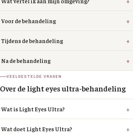
+
Wat vertel ik aan mijn omgeving?
+
Voor de behandeling
+
Tijdens de behandeling
+
Na de behandeling
VEELGESTELDE VRAGEN
Over de
light eyes ultra
-behandeling
+
Wat is Light Eyes Ultra?
Light Eyes Ultra is een middel om donkere kringen,
+
Wat doet Light Eyes Ultra?
zwellingen en rimpels te verminderen. Dankzij de