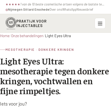
1 van de 10 beste cosmetische artsen volgens de laatste test van de consumentenbond.
★
★
★
★
★
Nijmegen
·
Sittard
·
Enschede
Over ons
WhatsApp
Nieuwsbrief
◍
PRAKTIJK VOOR
INJECTABLES
Home
/
Onze behandelingen
/
Light Eyes Ultra
Probleemzones
MESOTHERAPIE · DONKERE KRINGEN
BOVENSTE GEZICHT
Onze behandelingen
Light Eyes Ultra:
Voorhoofdsrimpels
INJECTABLES
Profielen
mesotherapie tegen donkere
Fronsrimpel
Botox / anti-rimpel
VEROUDERING
kringen, vochtwallen en
Prijzen
Wenkbrauwen
Bocouture
Hangende Huid Profiel
fijne rimpeltjes.
Kraaienpootjes
Azzalure
Contact
Extreme Huidverslapping Profiel
Hangende oogleden
Iets voor jou?
Belotero
Structuur Verlies Profiel