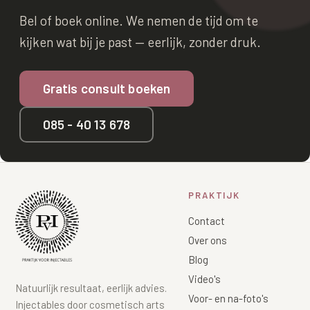
Bel of boek online. We nemen de tijd om te
kijken wat bij je past — eerlijk, zonder druk.
Gratis consult boeken
085 - 40 13 678
PRAKTIJK
Contact
Over ons
Blog
Video's
Natuurlijk resultaat, eerlijk advies.
Voor- en na-foto's
Injectables door cosmetisch arts