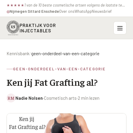
1 van de 10 beste cosmetische artsen volgens de laatste test van de consumentenbond.
★
★
★
★
★
Nijmegen
·
Sittard
·
Enschede
Over ons
WhatsApp
Nieuwsbrief
◍
PRAKTIJK VOOR
INJECTABLES
Probleemzones
Kennisbank
/
geen-onderdeel-van-een-categorie
BOVENSTE GEZICHT
Onze behandelingen
GEEN-ONDERDEEL-VAN-EEN-CATEGORIE
Voorhoofdsrimpels
INJECTABLES
Ken jij Fat Grafting al?
Profielen
Fronsrimpel
Botox / anti-rimpel
VEROUDERING
Prijzen
Wenkbrauwen
RM
Nadie Nolsen
·
Cosmetisch arts
·
2 min lezen
Bocouture
Hangende Huid Profiel
Kraaienpootjes
Azzalure
Contact
Extreme Huidverslapping Profiel
Hangende oogleden
Belotero
Structuur Verlies Profiel