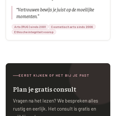
“
Vertrouwen bewijs je juist op de moeilijke
momenten.
”
Arts (RUG) sinds 2001
Cosmetisch arts sinds 2006
Ethische integriteit voorop
EERST KIJKEN OF HET BIJ JE PAST
Plan je gratis consult
Vragen na het lezen? We bespreken alles
rustig en eerlijk. Het consult is gratis en