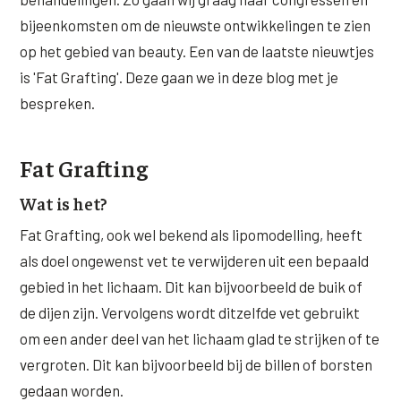
Wangen
Saypha Volume Plus
Volume Verlies Profiel
bijeenkomsten om de nieuwste ontwikkelingen te zien
op het gebied van beauty. Een van de laatste nieuwtjes
CONTOUR & HALS
Sculptra (collageen aanmaak)
Atletisch verouderings profiel
is 'Fat Grafting'. Deze gaan we in deze blog met je
Kaaklijn
Silhouette Soft
Digitale Nek Profiel
bespreken.
Hals
Teosyal Redensity
Decolleté
Fat Grafting
HUID & AANVULLEND
Handen
Wat is het?
Epionce huidverzorging
Fat Grafting, ook wel bekend als lipomodelling, heeft
Rimpels
Peeling
als doel ongewenst vet te verwijderen uit een bepaald
Hyperpigmentatie
Plexr Soft Surgery
gebied in het lichaam. Dit kan bijvoorbeeld de buik of
de dijen zijn. Vervolgens wordt ditzelfde vet gebruikt
Overmatig zweten
PRP-behandeling
om een ander deel van het lichaam glad te strijken of te
Kaalheid en haarverlies
RRS HA Eyes
vergroten. Dit kan bijvoorbeeld bij de billen of borsten
Bekijk alle zones →
gedaan worden.
Tretinoïne (vitamine A zuur) crème