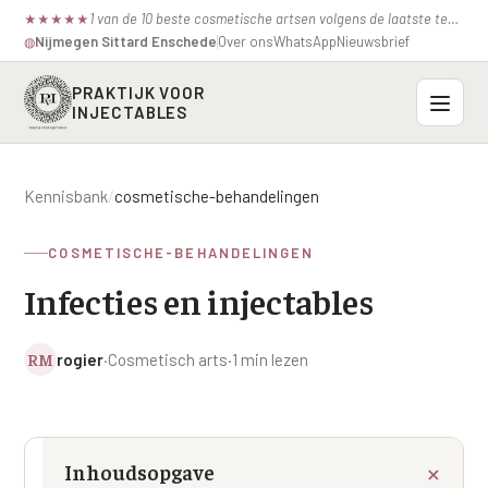
1 van de 10 beste cosmetische artsen volgens de laatste test van de consumentenbond.
★
★
★
★
★
Nijmegen
·
Sittard
·
Enschede
Over ons
WhatsApp
Nieuwsbrief
◍
PRAKTIJK VOOR
INJECTABLES
Probleemzones
Kennisbank
/
cosmetische-behandelingen
BOVENSTE GEZICHT
Onze behandelingen
COSMETISCHE-BEHANDELINGEN
Voorhoofdsrimpels
INJECTABLES
Infecties en injectables
Profielen
Fronsrimpel
Botox / anti-rimpel
VEROUDERING
Prijzen
Wenkbrauwen
RM
rogier
·
Cosmetisch arts
·
1 min lezen
Bocouture
Hangende Huid Profiel
Kraaienpootjes
Azzalure
Contact
Extreme Huidverslapping Profiel
Hangende oogleden
Belotero
Structuur Verlies Profiel
Inhoudsopgave