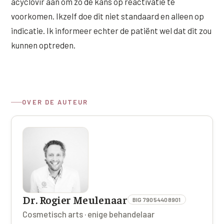
acyclovir aan om zo de kans op reactivatie te
Wangen
Saypha Volume Plus
Volume Verlies Profiel
voorkomen. Ikzelf doe dit niet standaard en alleen op
CONTOUR & HALS
indicatie. Ik informeer echter de patiënt wel dat dit zou
Sculptra (collageen aanmaak)
Atletisch verouderings profiel
kunnen optreden.
Kaaklijn
Silhouette Soft
Digitale Nek Profiel
Hals
Teosyal Redensity
Decolleté
HUID & AANVULLEND
OVER DE AUTEUR
Handen
Epionce huidverzorging
Rimpels
Peeling
Hyperpigmentatie
Plexr Soft Surgery
Overmatig zweten
PRP-behandeling
Kaalheid en haarverlies
Dr. Rogier Meulenaar
BIG 79054408901
RRS HA Eyes
Cosmetisch arts · enige behandelaar
Bekijk alle zones →
Tretinoïne (vitamine A zuur) crème