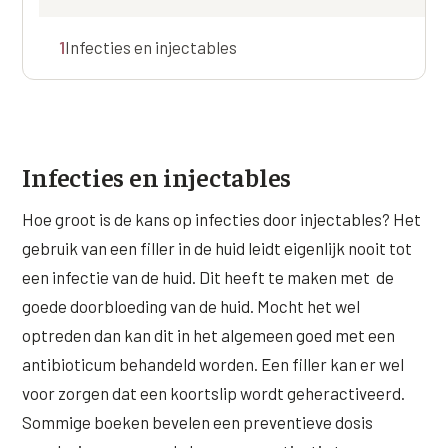
Online boeken
Donkere kringen onder de ogen
Ellansé
Erfelijke Jowl Profiel
1
Infecties en injectables
Traangoot en wallen
◍
Nijmegen
◍
Sittard
◍
Enschede
Juvéderm Voluma
HORMONAAL / METABOOL
085 40 13 678
Ingevallen slapen
Juvéderm Volux
Insuline Zwelling Profiel
MIDDEN & MOND
Juvéderm Volift
Menopauze Veroudering profiel
Lippen
Infecties en injectables
Juvéderm Volbella
Stress Cortisol profiel
Nasolabiale plooi
Hoe groot is de kans op infecties door injectables? Het
Profhilo
PCOS Huid profiel
gebruik van een filler in de huid leidt eigenlijk nooit tot
Marionetlijnen
Prostrolane
HUIDPROBLEMEN
een infectie van de huid. Dit heeft te maken met de
Mondhoeken
goede doorbloeding van de huid. Mocht het wel
Radiesse
Overgevoelige Huid Profiel
optreden dan kan dit in het algemeen goed met een
Verticale liplijntjes
Restylane
Chronische ontstekingsprofiel
antibioticum behandeld worden. Een filler kan er wel
Neus
Saypha Filler
voor zorgen dat een koortslip wordt geheractiveerd.
LIFESTYLE / MODERN
Jukbeenderen
Sommige boeken bevelen een preventieve dosis
Saypha Volume
Instagram Gezicht Profiel