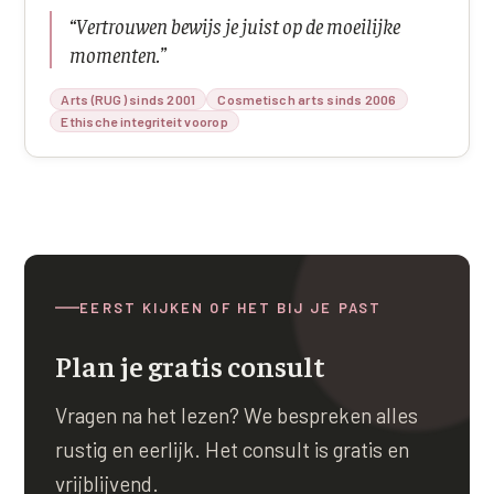
“
Vertrouwen bewijs je juist op de moeilijke
XL Hair
momenten.
”
Alle behandelingen →
Arts (RUG) sinds 2001
Cosmetisch arts sinds 2006
Ethische integriteit voorop
EERST KIJKEN OF HET BIJ JE PAST
Plan je gratis consult
Vragen na het lezen? We bespreken alles
rustig en eerlijk. Het consult is gratis en
vrijblijvend.