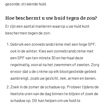
Wangen
gezonde, stralende huid.
Saypha Volume Plus
Volume Verlies Profiel
CONTOUR & HALS
Sculptra (collageen aanmaak)
Atletisch verouderings profiel
Hoe beschermt u uw huid tegen de zon?
Kaaklijn
Er zijn een aantal manieren waarop u uw huid kunt
Silhouette Soft
Digitale Nek Profiel
Hals
beschermen tegen de zon:
Teosyal Redensity
Decolleté
Gebruik een zonnebrandcrème met een hoge SPF,
HUID & AANVULLEND
ook in de winter. Kies een zonnebrandcrème met
Handen
Epionce huidverzorging
een SPF van ten minste 30 en herhaal deze
Rimpels
regelmatig, vooral na het zwemmen of zweten. Zorg
Peeling
ervoor dat u de crème op elk blootgestelde gebied
Hyperpigmentatie
Plexr Soft Surgery
aanbrengt, zoals uw gezicht, nek, armen en benen.
Overmatig zweten
PRP-behandeling
Zoek in de zomer de schaduw op. Probeer tijdens de
Kaalheid en haarverlies
heetste uren van de dag binnen te blijven of zoek de
RRS HA Eyes
schaduw op. Dit kan helpen om uw huid te
Bekijk alle zones →
Tretinoïne (vitamine A zuur) crème