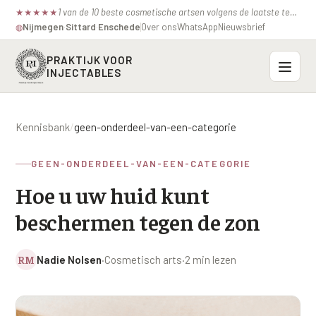
1 van de 10 beste cosmetische artsen volgens de laatste test van de consumentenbond.
★
★
★
★
★
Nijmegen
·
Sittard
·
Enschede
Over ons
WhatsApp
Nieuwsbrief
◍
PRAKTIJK VOOR
INJECTABLES
Probleemzones
Kennisbank
/
geen-onderdeel-van-een-categorie
BOVENSTE GEZICHT
Onze behandelingen
GEEN-ONDERDEEL-VAN-EEN-CATEGORIE
Voorhoofdsrimpels
INJECTABLES
Hoe u uw huid kunt
Profielen
Fronsrimpel
Botox / anti-rimpel
beschermen tegen de zon
VEROUDERING
Prijzen
Wenkbrauwen
Bocouture
Hangende Huid Profiel
RM
Nadie Nolsen
·
Cosmetisch arts
·
2 min lezen
Kraaienpootjes
Azzalure
Contact
Extreme Huidverslapping Profiel
Hangende oogleden
Belotero
Structuur Verlies Profiel