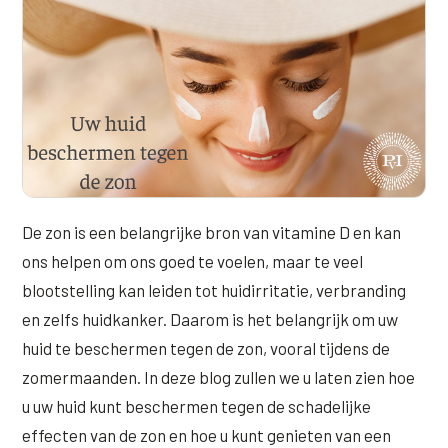
Online boeken
Donkere kringen onder de ogen
Ellansé
Erfelijke Jowl Profiel
Traangoot en wallen
◍
Nijmegen
◍
Sittard
◍
Enschede
Juvéderm Voluma
HORMONAAL / METABOOL
085 40 13 678
Ingevallen slapen
Juvéderm Volux
Insuline Zwelling Profiel
MIDDEN & MOND
Juvéderm Volift
Menopauze Veroudering profiel
Lippen
Juvéderm Volbella
Stress Cortisol profiel
Nasolabiale plooi
Profhilo
PCOS Huid profiel
De zon is een belangrijke bron van vitamine D en kan
Marionetlijnen
ons helpen om ons goed te voelen, maar te veel
Prostrolane
HUIDPROBLEMEN
blootstelling kan leiden tot huidirritatie, verbranding
Mondhoeken
Radiesse
Overgevoelige Huid Profiel
en zelfs huidkanker. Daarom is het belangrijk om uw
Verticale liplijntjes
huid te beschermen tegen de zon, vooral tijdens de
Restylane
Chronische ontstekingsprofiel
zomermaanden. In deze blog zullen we u laten zien hoe
Neus
Saypha Filler
LIFESTYLE / MODERN
u uw huid kunt beschermen tegen de schadelijke
Jukbeenderen
Saypha Volume
Instagram Gezicht Profiel
effecten van de zon en hoe u kunt genieten van een