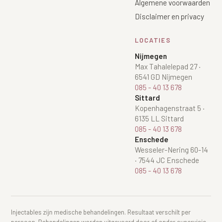
Algemene voorwaarden
Disclaimer en privacy
LOCATIES
Nijmegen
Max Tahalelepad 27
·
6541 GD Nijmegen
085 - 40 13 678
Sittard
Kopenhagenstraat 5
·
6135 LL Sittard
085 - 40 13 678
Enschede
Wesseler-Nering 60-14
·
7544 JC Enschede
085 - 40 13 678
Injectables zijn medische behandelingen. Resultaat verschilt per
persoon. Behandelingen worden uitgevoerd door of onder supervisie