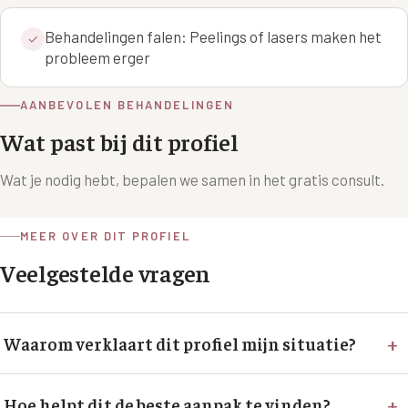
XL Hair
Behandelingen falen: Peelings of lasers maken het
✓
probleem erger
Alle behandelingen →
AANBEVOLEN BEHANDELINGEN
Wat past bij dit profiel
Wat je nodig hebt, bepalen we samen in het gratis consult.
MEER OVER DIT PROFIEL
Veelgestelde vragen
+
Waarom verklaart dit profiel mijn situatie?
+
Hoe helpt dit de beste aanpak te vinden?