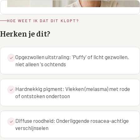
Wangen
Saypha Volume Plus
Volume Verlies Profiel
CONTOUR & HALS
HOE WEET IK DAT DIT KLOPT?
Sculptra (collageen aanmaak)
Atletisch verouderings profiel
Kaaklijn
Herken je dit?
Silhouette Soft
Digitale Nek Profiel
Hals
Teosyal Redensity
Decolleté
Opgezwollen uitstraling: 'Puffy' of licht gezwollen,
✓
HUID & AANVULLEND
niet alleen 's ochtends
Handen
Epionce huidverzorging
Rimpels
Peeling
Hardnekkig pigment: Vlekken (melasma) met rode
✓
of ontstoken ondertoon
Hyperpigmentatie
Plexr Soft Surgery
Overmatig zweten
PRP-behandeling
Diffuse roodheid: Onderliggende rosacea-achtige
✓
Kaalheid en haarverlies
RRS HA Eyes
verschijnselen
Bekijk alle zones →
Tretinoïne (vitamine A zuur) crème