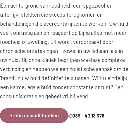
Online boeken
Donkere kringen onder de ogen
Ellansé
Een achtergrond van roodheid, een opgezwollen
Erfelijke Jowl Profiel
Traangoot en wallen
uiterlijk, vlekken die steeds terugkomen en
◍
Nijmegen
◍
Sittard
◍
Enschede
Juvéderm Voluma
HORMONAAL / METABOOL
behandelingen die averechts lijken te werken. Uw huid
085 40 13 678
Ingevallen slapen
Juvéderm Volux
Insuline Zwelling Profiel
voelt onrustig aan en reageert op bijna alles met meer
MIDDEN & MOND
Juvéderm Volift
roodheid of zwelling. Dit wordt veroorzaakt door
Menopauze Veroudering profiel
Lippen
chronische ontstekingen - zowel in uw lichaam als in
Juvéderm Volbella
Stress Cortisol profiel
uw huid. Bij onze kliniek begrijpen we deze complexe
Nasolabiale plooi
Profhilo
PCOS Huid profiel
verbinding en hebben we een holistische aanpak om de
Marionetlijnen
'brand' in uw huid definitief te blussen. Wilt u eindelijk
Prostrolane
HUIDPROBLEMEN
een kalme, egale huid zonder constante onrust? Een
Mondhoeken
Radiesse
Overgevoelige Huid Profiel
consult is gratis en geheel vrijblijvend.
Verticale liplijntjes
Restylane
Chronische ontstekingsprofiel
Neus
Saypha Filler
Gratis consult boeken
✆
085 - 40 13 678
LIFESTYLE / MODERN
Jukbeenderen
Saypha Volume
Instagram Gezicht Profiel