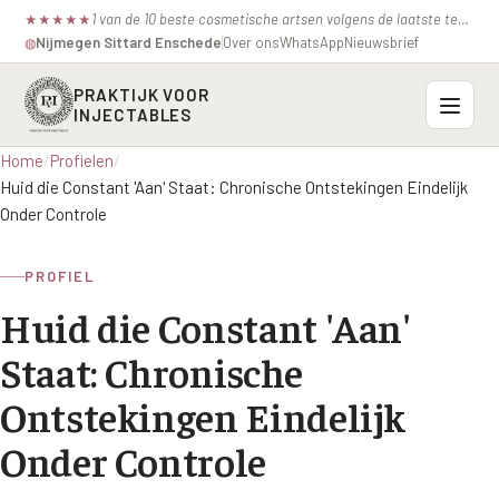
1 van de 10 beste cosmetische artsen volgens de laatste test van de consumentenbond.
★
★
★
★
★
Nijmegen
·
Sittard
·
Enschede
Over ons
WhatsApp
Nieuwsbrief
◍
PRAKTIJK VOOR
INJECTABLES
Home
/
Profielen
/
Probleemzones
Huid die Constant 'Aan' Staat: Chronische Ontstekingen Eindelijk
Onder Controle
BOVENSTE GEZICHT
Onze behandelingen
Voorhoofdsrimpels
PROFIEL
INJECTABLES
Profielen
Huid die Constant 'Aan'
Fronsrimpel
Botox / anti-rimpel
VEROUDERING
Staat: Chronische
Prijzen
Wenkbrauwen
Bocouture
Hangende Huid Profiel
Ontstekingen Eindelijk
Kraaienpootjes
Azzalure
Contact
Extreme Huidverslapping Profiel
Onder Controle
Hangende oogleden
Belotero
Structuur Verlies Profiel