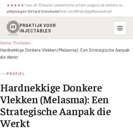
1 van de 10 beste cosmetische artsen volgens de laatste test van de consumentenbond.
★
★
★
★
★
Nijmegen
·
Sittard
·
Enschede
Over ons
WhatsApp
Nieuwsbrief
◍
PRAKTIJK VOOR
INJECTABLES
Home
/
Profielen
/
Probleemzones
Hardnekkige Donkere Vlekken (Melasma): Een Strategische Aanpak
die Werkt
BOVENSTE GEZICHT
Onze behandelingen
Voorhoofdsrimpels
PROFIEL
INJECTABLES
Profielen
Hardnekkige Donkere
Fronsrimpel
Botox / anti-rimpel
VEROUDERING
Vlekken (Melasma): Een
Prijzen
Wenkbrauwen
Bocouture
Hangende Huid Profiel
Strategische Aanpak die
Kraaienpootjes
Azzalure
Contact
Extreme Huidverslapping Profiel
Werkt
Hangende oogleden
Belotero
Structuur Verlies Profiel