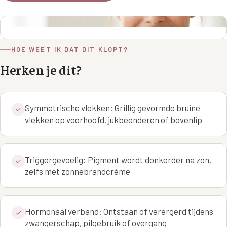
Wangen
Saypha Volume Plus
Volume Verlies Profiel
CONTOUR & HALS
Sculptra (collageen aanmaak)
Atletisch verouderings profiel
Kaaklijn
HOE WEET IK DAT DIT KLOPT?
Silhouette Soft
Digitale Nek Profiel
Herken je dit?
Hals
Teosyal Redensity
Decolleté
HUID & AANVULLEND
Symmetrische vlekken: Grillig gevormde bruine
✓
Handen
Epionce huidverzorging
vlekken op voorhoofd, jukbeenderen of bovenlip
Rimpels
Peeling
Hyperpigmentatie
Triggergevoelig: Pigment wordt donkerder na zon,
Plexr Soft Surgery
✓
zelfs met zonnebrandcrème
Overmatig zweten
PRP-behandeling
Kaalheid en haarverlies
RRS HA Eyes
Hormonaal verband: Ontstaan of verergerd tijdens
✓
Bekijk alle zones →
zwangerschap, pilgebruik of overgang
Tretinoïne (vitamine A zuur) crème