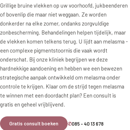
Online boeken
Donkere kringen onder de ogen
Ellansé
Grillige bruine vlekken op uw voorhoofd, jukbeenderen
Erfelijke Jowl Profiel
Traangoot en wallen
of bovenlip die maar niet weggaan. Ze worden
◍
Nijmegen
◍
Sittard
◍
Enschede
Juvéderm Voluma
HORMONAAL / METABOOL
donkerder na elke zomer, ondanks zorgvuldige
085 40 13 678
Ingevallen slapen
Juvéderm Volux
Insuline Zwelling Profiel
zonbescherming. Behandelingen helpen tijdelijk, maar
MIDDEN & MOND
Juvéderm Volift
de vlekken komen telkens terug. U lijdt aan melasma -
Menopauze Veroudering profiel
Lippen
een complexe pigmentstoornis die vaak wordt
Juvéderm Volbella
Stress Cortisol profiel
onderschat. Bij onze kliniek begrijpen we deze
Nasolabiale plooi
Profhilo
PCOS Huid profiel
hardnekkige aandoening en hebben we een bewezen
Marionetlijnen
strategische aanpak ontwikkeld om melasma onder
Prostrolane
HUIDPROBLEMEN
controle te krijgen. Klaar om de strijd tegen melasma
Mondhoeken
Radiesse
Overgevoelige Huid Profiel
te winnen met een doordacht plan? Een consult is
Verticale liplijntjes
Restylane
Chronische ontstekingsprofiel
gratis en geheel vrijblijvend.
Neus
Saypha Filler
LIFESTYLE / MODERN
Jukbeenderen
Gratis consult boeken
✆
085 - 40 13 678
Saypha Volume
Instagram Gezicht Profiel